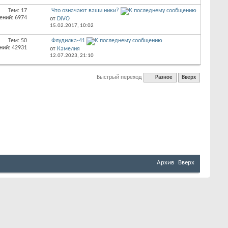
Тем: 17
Что означают ваши ники?
ений: 6974
от
DiVO
15.02.2017,
10:02
Тем: 50
Флудилка-41
ний: 42931
от
Камелия
12.07.2023,
21:10
Быстрый переход
Разное
Вверх
Архив
Вверх