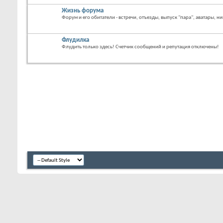
Жизнь форума
Форум и его обитатели - встречи, отъезды, выпуск "пара", аватары, ни
Флудилка
Флудить только здесь! Счетчик сообщений и репутация отключены!