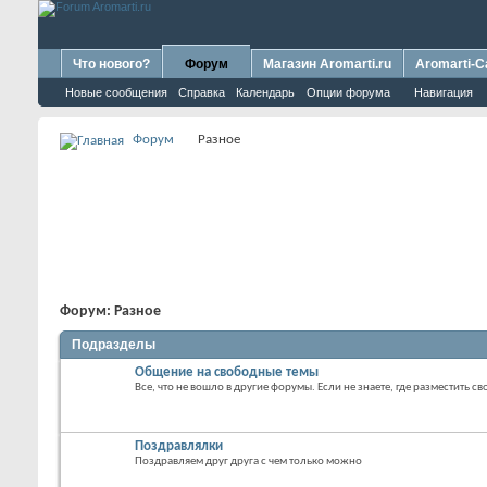
Что нового?
Форум
Магазин Aromarti.ru
Aromarti-C
Новые сообщения
Справка
Календарь
Опции форума
Навигация
Форум
Разное
Форум:
Разное
Подразделы
Общение на свободные темы
Все, что не вошло в другие форумы. Если не знаете, где разместить св
Поздравлялки
Поздравляем друг друга с чем только можно