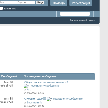
Помощь
Регистрация
Запомнить?
Расширенный поиск
/ Сообщений
Последнее сообщение
Тем: 90
Общество, в котором мы живем - 3
ний: 18798
от
Arti
04.03.2022,
13:53
Тем: 88
С Новым Годом!!!
ений: 2773
от
Snusmumrik
31.12.2024,
18:35