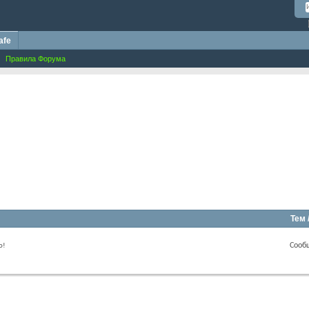
afe
Правила Форума
Тем 
Сооб
о!