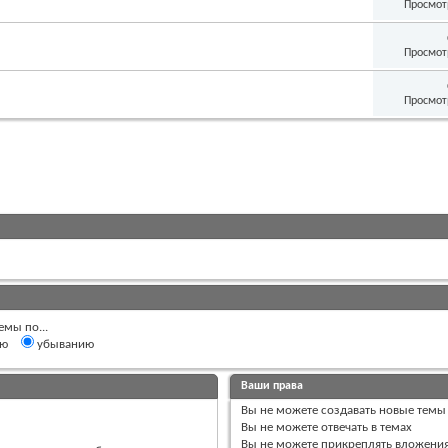
Просмот
Просмот
Просмот
емы по...
ию
убыванию
Ваши права
Вы
не можете
создавать новые темы
Вы
не можете
отвечать в темах
Вы
не можете
прикреплять вложени