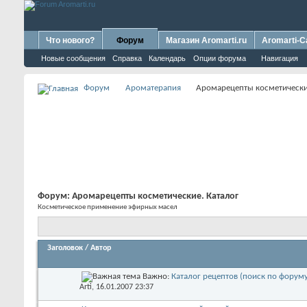
Что нового?
Форум
Магазин Aromarti.ru
Aromarti-C
Новые сообщения
Справка
Календарь
Опции форума
Навигация
Форум
Ароматерапия
Аромарецепты косметически
Форум:
Аромарецепты косметические. Каталог
Косметическое применение эфирных масел
Заголовок
/
Автор
Важно:
Каталог рецептов (поиск по форуму
Arti
, 16.01.2007 23:37