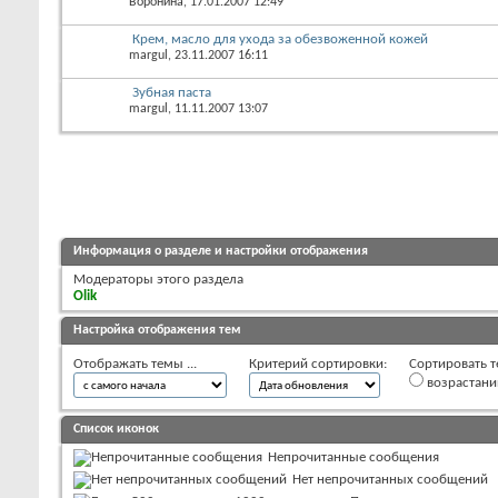
Воронина
, 17.01.2007 12:49
Крем, масло для ухода за обезвоженной кожей
margul
, 23.11.2007 16:11
Зубная паста
margul
, 11.11.2007 13:07
Информация о разделе и настройки отображения
Модераторы этого раздела
Olik
Настройка отображения тем
Отображать темы ...
Критерий сортировки:
Сортировать т
возрастан
Список иконок
Непрочитанные сообщения
Нет непрочитанных сообщений