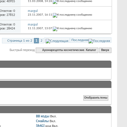
ров: 40955
11.03.2008,
14:26
Ответов: 0
margul
ров: 27812
23.11.2007,
16:11
Ответов: 0
margul
ров: 28424
11.11.2007,
13:07
Последняя
Страница 1 из 2
1
2
Быстрый переход
Аромарецепты косметические. Каталог
Вверх
BB коды
Вкл.
Смайлы
Вкл.
я
[IMG]
код
Вкл.