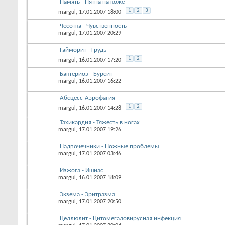
Память - Пятна на коже
1
2
3
margul
, 17.01.2007 18:00
Чесотка - Чувственность
margul
, 17.01.2007 20:29
Гайморит - Грудь
1
2
margul
, 16.01.2007 17:20
Бактериоз - Бурсит
margul
, 16.01.2007 16:22
Абсцесс-Аэрофагия
1
2
margul
, 16.01.2007 14:28
Тахикардия - Тяжесть в ногах
margul
, 17.01.2007 19:26
Надпочечники - Ножные проблемы
margul
, 17.01.2007 03:46
Изжога - Ишиас
margul
, 16.01.2007 18:09
Экзема - Эритразма
margul
, 17.01.2007 20:50
Целлюлит - Цитомегаловирусная инфекция