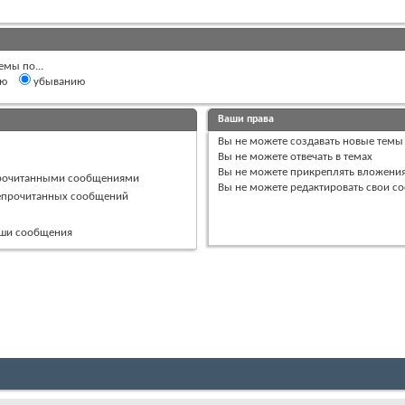
емы по...
ию
убыванию
Ваши права
Вы
не можете
создавать новые темы
Вы
не можете
отвечать в темах
Вы
не можете
прикреплять вложени
прочитанными сообщениями
Вы
не можете
редактировать свои с
непрочитанных сообщений
ваши сообщения