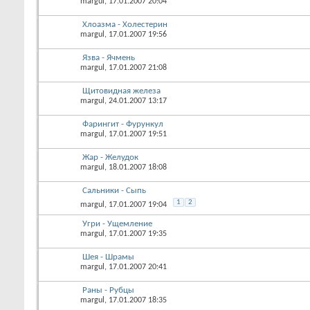
margul
, 17.01.2007 20:04
Хлоазма - Холестерин
margul
, 17.01.2007 19:56
Язва - Ячмень
margul
, 17.01.2007 21:08
Щитовидная железа
margul
, 24.01.2007 13:17
Фарингит - Фурункул
margul
, 17.01.2007 19:51
Жар - Желудок
margul
, 18.01.2007 18:08
Сальники - Сыпь
1
2
margul
, 17.01.2007 19:04
Угри - Ущемление
margul
, 17.01.2007 19:35
Шея - Шрамы
margul
, 17.01.2007 20:41
Раны - Рубцы
margul
, 17.01.2007 18:35