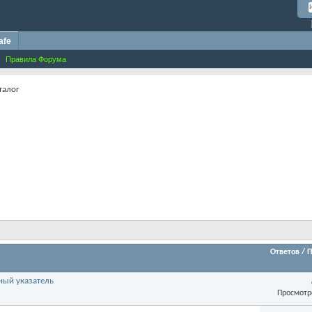
afe
Правила Форума
талог
Ответов
/
П
ный указатель
Просмотр