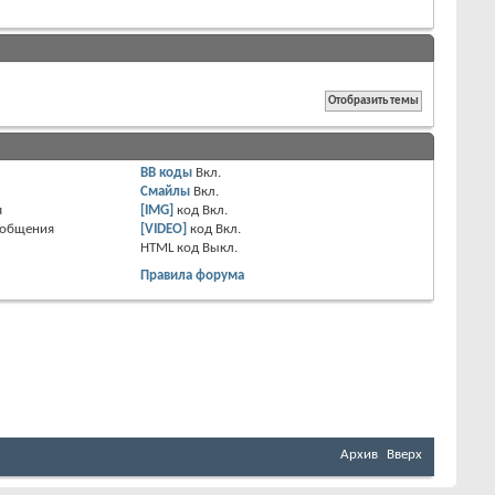
BB коды
Вкл.
Смайлы
Вкл.
я
[IMG]
код
Вкл.
ообщения
[VIDEO]
код
Вкл.
HTML код
Выкл.
Правила форума
Архив
Вверх