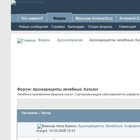
Что нового?
Форум
Магазин Aromarti.ru
Aromarti-C
Новые сообщения
Справка
Календарь
Опции форума
Навигация
Форум
Ароматерапия
Аромарецепты лечебные. Ка
Форум:
Аромарецепты лечебные. Каталог
Лечебное применение эфирных масел. Сортировка видов заболеваний по алфавиту
Заголовок
/
Автор
Важно:
Аромарецепты Лечебные. Алфавит
margul
, 15.04.2008 19:41