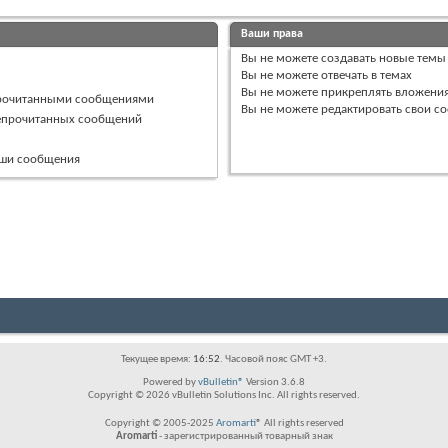
Ваши права
Вы
не можете
создавать новые темы
Вы
не можете
отвечать в темах
Вы
не можете
прикреплять вложени
прочитанными сообщениями
Вы
не можете
редактировать свои с
непрочитанных сообщений
ваши сообщения
Текущее время:
16:52
. Часовой пояс GMT +3.
Powered by
vBulletin®
Version 3.6.8
Copyright © 2026 vBulletin Solutions Inc. All rights reserved.
Copyright © 2005-2025
Aromarti
® All rights reserved
Aromarti
- зарегистрированный товарный знак