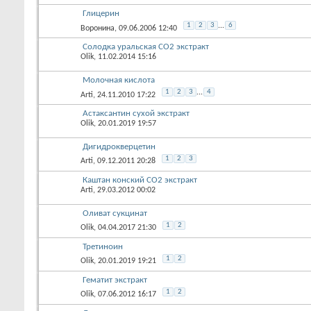
Глицерин
1
2
3
...
6
Воронина
, 09.06.2006 12:40
Солодка уральская СО2 экстракт
Olik
, 11.02.2014 15:16
Молочная кислота
1
2
3
...
4
Arti
, 24.11.2010 17:22
Астаксантин сухой экстракт
Olik
, 20.01.2019 19:57
Дигидрокверцетин
1
2
3
Arti
, 09.12.2011 20:28
Каштан конский СО2 экстракт
Arti
, 29.03.2012 00:02
Оливат сукцинат
1
2
Olik
, 04.04.2017 21:30
Третиноин
1
2
Olik
, 20.01.2019 19:21
Гематит экстракт
1
2
Olik
, 07.06.2012 16:17