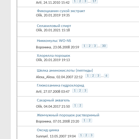
1
2
3
...
17
Arti
, 24.11.2010 15:42
Фикоцианин сухой экстракт
Olik
, 20.01.2019 19:35
Селахиловый спирт
Olik
, 20.01.2021 15:18
Никкомульс WO-NS
1
2
3
...
30
Воронина
, 23.06.2008 20:59
Хлорелла порошок
Olik
, 20.01.2019 19:13
Шелка аминокислоты (пептиды)
1
2
3
...
6
Alexa_Alexa
, 02.04.2007 22:12
Глюкозамина гидрохлорид
1
2
3
Arti
, 27.07.2008 03:47
Сахарный аквагель
1
2
Olik
, 04.04.2017 21:50
Жемчужный порошок растворимый
1
2
Воронина
, 07.01.2008 23:20
Оксид цинка
1
2
3
Sunnyel
, 13.05.2007 19:04