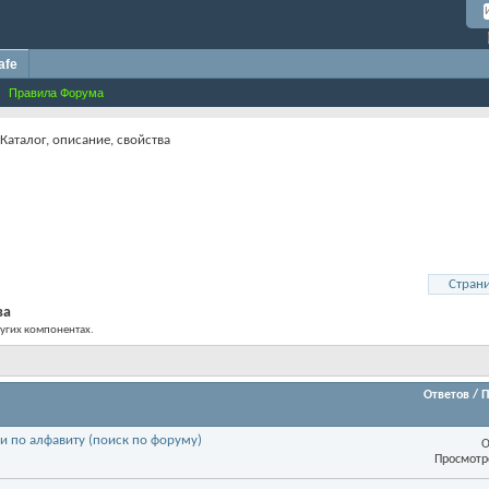
afe
Правила Форума
аталог, описание, свойства
Страни
ва
ругих компонентах.
Ответов
/
П
и по алфавиту (поиск по форуму)
О
Просмотр