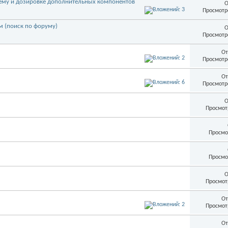
ему и дозировке дополнительных компонентов
О
Просмотр
м (поиск по форуму)
О
Просмотр
От
Просмотр
От
Просмотр
О
Просмот
Просмо
Просмо
О
Просмот
От
Просмот
От