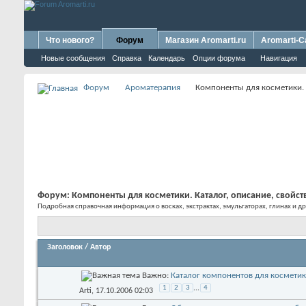
Что нового?
Форум
Магазин Aromarti.ru
Aromarti-C
Новые сообщения
Справка
Календарь
Опции форума
Навигация
Форум
Ароматерапия
Компоненты для косметики. К
Форум:
Компоненты для косметики. Каталог, описание, свойст
Подробная справочная информация о восках, экстрактах, эмульгаторах, глинах и д
Заголовок
/
Автор
Важно:
Каталог компонентов для косметик
1
2
3
...
4
Arti
, 17.10.2006 02:03