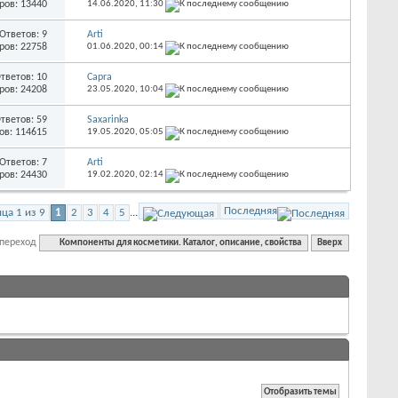
ров: 13440
14.06.2020,
11:30
Ответов: 9
Arti
ров: 22758
01.06.2020,
00:14
тветов: 10
Capra
ров: 24208
23.05.2020,
10:04
тветов: 59
Saxarinka
ов: 114615
19.05.2020,
05:05
Ответов: 7
Arti
ров: 24430
19.02.2020,
02:14
Последняя
ца 1 из 9
1
2
3
4
5
...
переход
Компоненты для косметики. Каталог, описание, свойства
Вверх