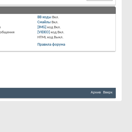
BB коды
Вкл.
Смайлы
Вкл.
я
[IMG]
код
Вкл.
ообщения
[VIDEO]
код
Вкл.
HTML код
Выкл.
Правила форума
Архив
Вверх