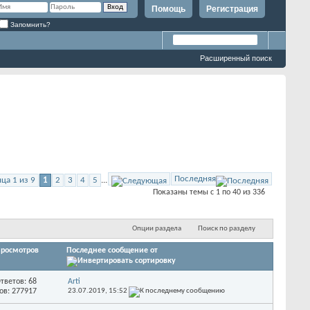
Помощь
Регистрация
Запомнить?
Расширенный поиск
Последняя
ца 1 из 9
1
2
3
4
5
...
Показаны темы с 1 по 40 из 336
Опции раздела
Поиск по разделу
росмотров
Последнее сообщение от
тветов: 68
Arti
ов: 277917
23.07.2019,
15:52