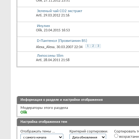
Olik
, 27.11.2012 23:51
Зеленый чай СО2 экстракт
Arti
, 29.03.2012 21:16
Инулин
Olik
, 23.04.2015 16:53
D-Пантенол (Провитамин B5)
1
2
3
Alexa_Alexa
, 30.03.2007 22:34
Липосомы Slim
Arti
, 28.04.2011 21:58
Информация о разделе и настройки отображения
Модераторы этого раздела
Olik
Настройка отображения тем
Отображать темы ...
Критерий сортировки:
Сортировать т
возрастан