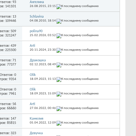
тветов: 93
Ангелина
ов: 141101
26.08.2015,
23:15
тветов: 13
Schlavina
ов: 109446
04.08.2010,
18:54
ветов: 509
polina90
ов: 321247
25.02.2026,
03:52
ветов: 439
Arti
ов: 225500
20.11.2024,
23:30
тветов: 71
Дракошка
ров: 77377
02.12.2023,
08:49
Ответов: 0
Olik
тров: 9354
18.09.2023,
15:13
Ответов: 0
Olik
тров: 7961
18.09.2023,
15:09
тветов: 56
Arti
ров: 66660
27.06.2022,
00:46
ветов: 147
Камелия
ров: 85815
05.04.2022,
12:09
ветов: 323
Девучка