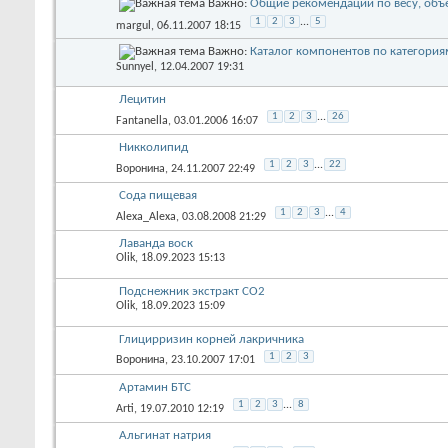
Важно:
Общие рекомендации по весу, объ
1
2
3
...
5
margul
, 06.11.2007 18:15
Важно:
Каталог компонентов по категория
Sunnyel
, 12.04.2007 19:31
Лецитин
1
2
3
...
26
Fantanella
, 03.01.2006 16:07
Никколипид
1
2
3
...
22
Воронина
, 24.11.2007 22:49
Сода пищевая
1
2
3
...
4
Alexa_Alexa
, 03.08.2008 21:29
Лаванда воск
Olik
, 18.09.2023 15:13
Подснежник экстракт СО2
Olik
, 18.09.2023 15:09
Глицирризин корней лакричника
1
2
3
Воронина
, 23.10.2007 17:01
Артамин БТС
1
2
3
...
8
Arti
, 19.07.2010 12:19
Альгинат натрия