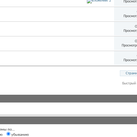
Просмот
Просмот
О
Просмот
О
Просмотр
Просмот
Страни
Быстрый 
емы по...
ию
убыванию