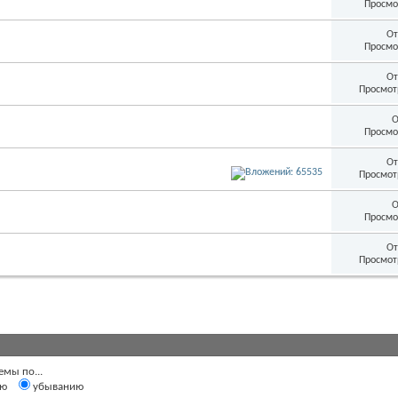
Просмо
От
Просмо
От
Просмот
О
Просмо
От
Просмот
О
Просмо
От
Просмот
емы по...
ию
убыванию