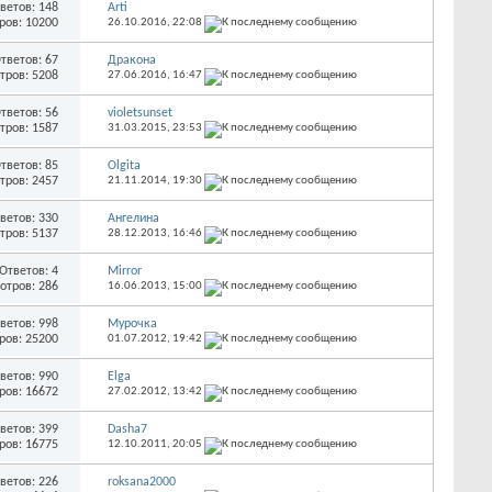
ветов: 148
Arti
ров: 10200
26.10.2016,
22:08
тветов: 67
Дракона
тров: 5208
27.06.2016,
16:47
тветов: 56
violetsunset
тров: 1587
31.03.2015,
23:53
тветов: 85
Olgita
тров: 2457
21.11.2014,
19:30
ветов: 330
Ангелина
тров: 5137
28.12.2013,
16:46
Ответов: 4
Mirror
отров: 286
16.06.2013,
15:00
ветов: 998
Мурочка
ров: 25200
01.07.2012,
19:42
ветов: 990
Elga
ров: 16672
27.02.2012,
13:42
ветов: 399
Dasha7
ров: 16775
12.10.2011,
20:05
ветов: 226
roksana2000