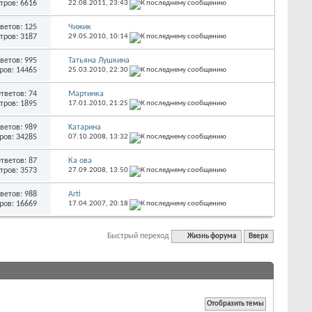
тров: 6616
22.08.2011,
23:43
ветов: 125
Чижик
тров: 3187
29.05.2010,
10:14
ветов: 995
Татьяна Лушкина
ров: 14465
25.03.2010,
22:30
тветов: 74
Мартинка
тров: 1895
17.01.2010,
21:25
ветов: 989
Kатарина
ров: 34285
07.10.2008,
13:32
тветов: 87
Ка ова
тров: 3573
27.09.2008,
13:50
ветов: 988
Arti
ров: 16669
17.04.2007,
20:18
Быстрый переход
Жизнь форума
Вверх