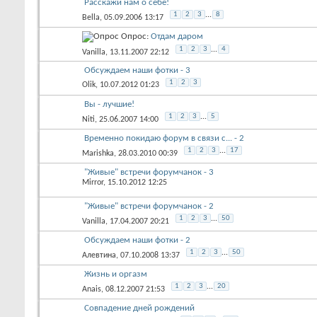
Расскажи нам о себе!
1
2
3
...
8
Bella
, 05.09.2006 13:17
Опрос:
Отдам даром
1
2
3
...
4
Vanilla
, 13.11.2007 22:12
Обсуждаем наши фотки - 3
1
2
3
Olik
, 10.07.2012 01:23
Вы - лучшие!
1
2
3
...
5
Niti
, 25.06.2007 14:00
Временно покидаю форум в связи с... - 2
1
2
3
...
17
Marishka
, 28.03.2010 00:39
"Живые" встречи форумчанок - 3
Mirror
, 15.10.2012 12:25
"Живые" встречи форумчанок - 2
1
2
3
...
50
Vanilla
, 17.04.2007 20:21
Обсуждаем наши фотки - 2
1
2
3
...
50
Алевтина
, 07.10.2008 13:37
Жизнь и оргазм
1
2
3
...
20
Anais
, 08.12.2007 21:53
Совпадение дней рождений