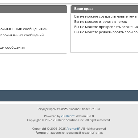
Ваши права
Вы
не можете
создавать новые темы
Вы
не можете
отвечать в темах
Вы
не можете
прикреплять вложени
прочитанными сообщениями
Вы
не можете
редактировать свои с
непрочитанных сообщений
ваши сообщения
Текущее время:
08:25
. Часовой пояс GMT +3.
Powered by
vBulletin®
Version 3.6.8
Copyright © 2026 vBulletin Solutions Inc. All rights reserved.
Copyright © 2005-2025
Aromarti
® All rights reserved
Aromarti
- зарегистрированный товарный знак