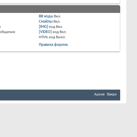
BB коды
Вкл.
Смайлы
Вкл.
я
[IMG]
код
Вкл.
ообщения
[VIDEO]
код
Вкл.
HTML код
Выкл.
Правила форума
Архив
Вверх