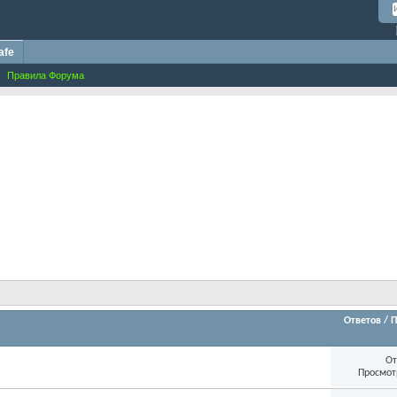
afe
Правила Форума
Ответов
/
П
От
Просмот