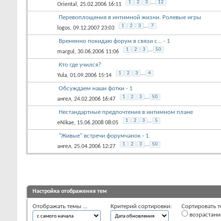
1
2
3
...
12
Oriental
, 25.02.2006 16:11
Перевоплощения в интимной жизни. Ролевые игры
1
2
3
...
7
logos
, 09.12.2007 23:03
Временно покидаю форум в связи с... - 1
1
2
3
...
50
margul
, 30.06.2006 11:06
Кто где учился?
1
2
3
...
4
Yula
, 01.09.2006 15:14
Обсуждаем наши фотки - 1
1
2
3
...
50
ангел
, 24.02.2006 16:47
Нестандартные предпочтения в интимном плане
1
2
3
...
5
eNikae
, 15.06.2008 08:05
"Живые" встречи форумчанок - 1
1
2
3
...
50
ангел
, 25.04.2006 12:27
Настройка отображения тем
Отображать темы ...
Критерий сортировки:
Сортировать т
возрастан