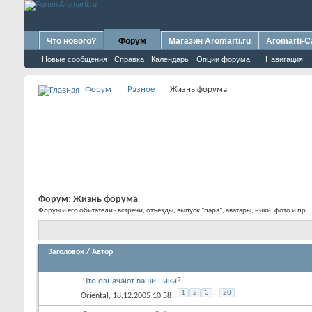
Что нового?
Форум
Магазин Aromarti.ru
Aromarti-C
Новые сообщения
Справка
Календарь
Опции форума
Навигация
Форум
Разное
Жизнь форума
Форум:
Жизнь форума
Форум и его обитатели - встречи, отъезды, выпуск "пара", аватары, ники, фото и пр.
Заголовок
/
Автор
Что означают ваши ники?
1
2
3
...
20
Oriental
, 18.12.2005 10:58