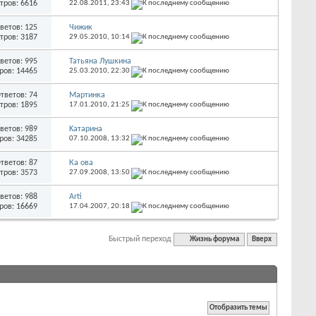
тров: 6616
22.08.2011,
23:43
ветов: 125
Чижик
тров: 3187
29.05.2010,
10:14
ветов: 995
Татьяна Лушкина
ров: 14465
25.03.2010,
22:30
тветов: 74
Мартинка
тров: 1895
17.01.2010,
21:25
ветов: 989
Kатарина
ров: 34285
07.10.2008,
13:32
тветов: 87
Ка ова
тров: 3573
27.09.2008,
13:50
ветов: 988
Arti
ров: 16669
17.04.2007,
20:18
Быстрый переход
Жизнь форума
Вверх