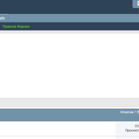
afe
Правила Форума
Ответов
/
П
От
Просмот