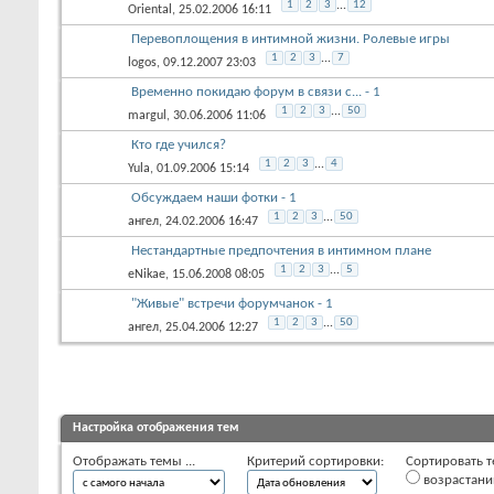
1
2
3
...
12
Oriental
, 25.02.2006 16:11
Перевоплощения в интимной жизни. Ролевые игры
1
2
3
...
7
logos
, 09.12.2007 23:03
Временно покидаю форум в связи с... - 1
1
2
3
...
50
margul
, 30.06.2006 11:06
Кто где учился?
1
2
3
...
4
Yula
, 01.09.2006 15:14
Обсуждаем наши фотки - 1
1
2
3
...
50
ангел
, 24.02.2006 16:47
Нестандартные предпочтения в интимном плане
1
2
3
...
5
eNikae
, 15.06.2008 08:05
"Живые" встречи форумчанок - 1
1
2
3
...
50
ангел
, 25.04.2006 12:27
Настройка отображения тем
Отображать темы ...
Критерий сортировки:
Сортировать т
возрастан