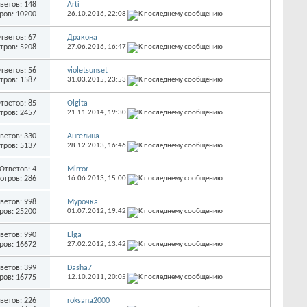
ветов: 148
Arti
ров: 10200
26.10.2016,
22:08
тветов: 67
Дракона
тров: 5208
27.06.2016,
16:47
тветов: 56
violetsunset
тров: 1587
31.03.2015,
23:53
тветов: 85
Olgita
тров: 2457
21.11.2014,
19:30
ветов: 330
Ангелина
тров: 5137
28.12.2013,
16:46
Ответов: 4
Mirror
отров: 286
16.06.2013,
15:00
ветов: 998
Мурочка
ров: 25200
01.07.2012,
19:42
ветов: 990
Elga
ров: 16672
27.02.2012,
13:42
ветов: 399
Dasha7
ров: 16775
12.10.2011,
20:05
ветов: 226
roksana2000