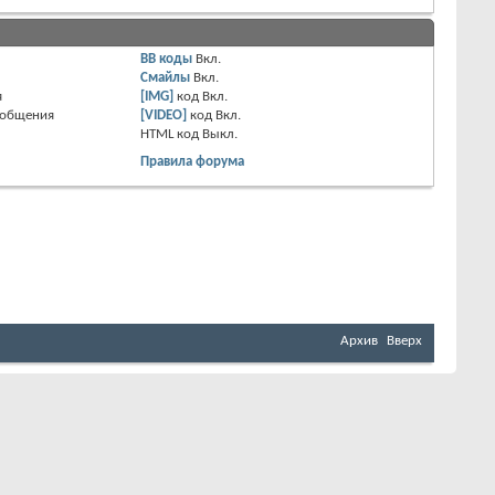
BB коды
Вкл.
Смайлы
Вкл.
я
[IMG]
код
Вкл.
ообщения
[VIDEO]
код
Вкл.
HTML код
Выкл.
Правила форума
Архив
Вверх