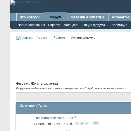
Что нового?
Форум
Магазин Aromarti.ru
Aromarti-C
Новые сообщения
Справка
Календарь
Опции форума
Навигация
Форум
Разное
Жизнь форума
Форум:
Жизнь форума
Форум и его обитатели - встречи, отъезды, выпуск "пара", аватары, ники, фото и пр.
Заголовок
/
Автор
Что означают ваши ники?
1
2
3
...
20
Oriental
, 18.12.2005 10:58