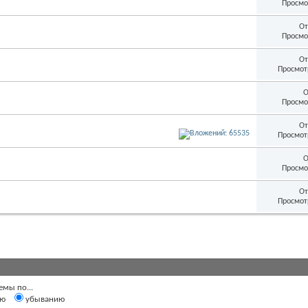
Просмо
От
Просмо
От
Просмот
О
Просмо
От
Просмот
О
Просмо
От
Просмот
емы по...
ию
убыванию