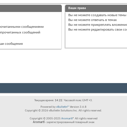
Ваши права
Вы
не можете
создавать новые темы
Вы
не можете
отвечать в темах
Вы
не можете
прикреплять вложени
прочитанными сообщениями
Вы
не можете
редактировать свои с
непрочитанных сообщений
ваши сообщения
Текущее время:
14:22
. Часовой пояс GMT +3.
Powered by
vBulletin®
Version 3.6.8
Copyright © 2026 vBulletin Solutions Inc. All rights reserved.
Copyright © 2005-2025
Aromarti
® All rights reserved
Aromarti
- зарегистрированный товарный знак