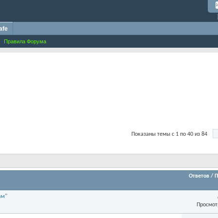
afe
Правила Форума
Показаны темы с 1 по 40 из 84
Ответов
/
П
ам"
Просмот