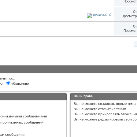
Просмот
От
Просмотр
От
Просмот
емы по...
ию
убыванию
Ваши права
Вы
не можете
создавать новые темы
Вы
не можете
отвечать в темах
Вы
не можете
прикреплять вложени
прочитанными сообщениями
Вы
не можете
редактировать свои с
непрочитанных сообщений
ваши сообщения