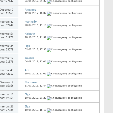
ов: 127447
06.05.2017,
21:37
Ответов: 2
Ангелина
ров: 11169
12.02.2017,
18:02
тветов: 42
marine89
ров: 37247
20.04.2016,
11:10
тветов: 65
Alximiya
ров: 51977
28.10.2015,
11:32
тветов: 36
Elga
ров: 33079
09.05.2015,
17:33
тветов: 12
анютка
ров: 21576
04.05.2015,
12:01
тветов: 43
Arti
ров: 42110
16.01.2015,
21:06
Ответов: 7
Мартинка
ров: 16166
11.01.2015,
12:44
тветов: 16
Elga
ров: 19361
10.01.2015,
21:23
тветов: 26
Elga
ров: 27934
10.01.2015,
18:10