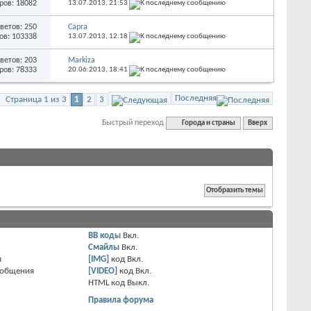
ров: 18082
13.07.2013,
21:53
ветов: 250
Capra
ов: 103338
13.07.2013,
12:18
ветов: 203
Markiza
ров: 78333
20.06.2013,
18:41
Последняя
Страница 1 из 3
1
2
3
Быстрый переход
Города и страны
Вверх
BB коды
Вкл.
Смайлы
Вкл.
я
[IMG]
код
Вкл.
ообщения
[VIDEO]
код
Вкл.
HTML код
Выкл.
Правила форума