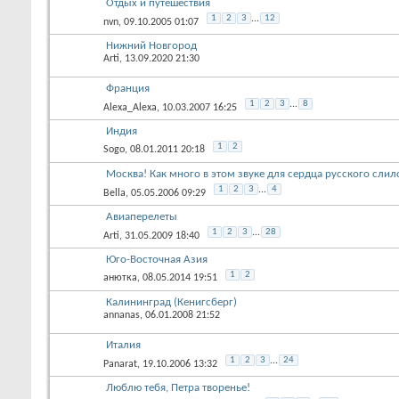
Отдых и путешествия
1
2
3
...
12
nvn
, 09.10.2005 01:07
Нижний Новгород
Arti
, 13.09.2020 21:30
Франция
1
2
3
...
8
Alexa_Alexa
, 10.03.2007 16:25
Индия
1
2
Sogo
, 08.01.2011 20:18
Москва! Как много в этом звуке для сердца русского слило
1
2
3
...
4
Bella
, 05.05.2006 09:29
Авиаперелеты
1
2
3
...
28
Arti
, 31.05.2009 18:40
Юго-Восточная Азия
1
2
анютка
, 08.05.2014 19:51
Калининград (Кенигсберг)
annanas
, 06.01.2008 21:52
Италия
1
2
3
...
24
Panarat
, 19.10.2006 13:32
Люблю тебя, Петра творенье!