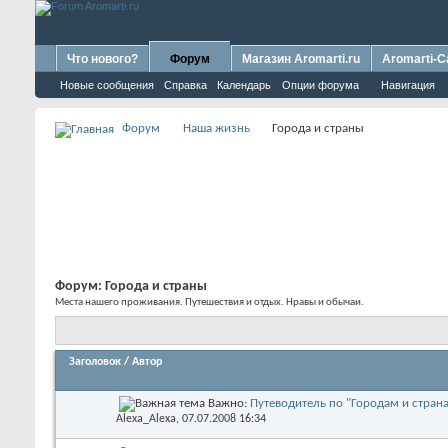
Что нового?
Форум
Магазин Aromarti.ru
Aromarti-C
Новые сообщения
Справка
Календарь
Опции форума
Навигация
Форум
Наша жизнь
Города и страны
Форум:
Города и страны
Места нашего проживания. Путешествия и отдых. Нравы и обычаи.
Заголовок
/
Автор
Важно:
Путеводитель по "Городам и стран
Alexa_Alexa
, 07.07.2008 16:34