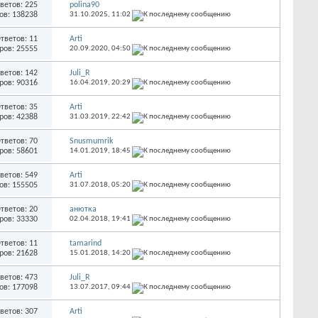
ветов: 225
polina90
ов: 138238
31.10.2025,
11:02
тветов: 11
Arti
ров: 25555
20.09.2020,
04:50
ветов: 142
Juli_R
ров: 90316
16.04.2019,
20:29
тветов: 35
Arti
ров: 42388
31.03.2019,
22:42
тветов: 70
Snusmumrik
ров: 58601
14.01.2019,
18:45
ветов: 549
Arti
ов: 155505
31.07.2018,
05:20
тветов: 20
анютка
ров: 33330
02.04.2018,
19:41
тветов: 11
tamarind
ров: 21628
15.01.2018,
14:20
ветов: 473
Juli_R
ов: 177098
13.07.2017,
09:44
ветов: 307
Arti