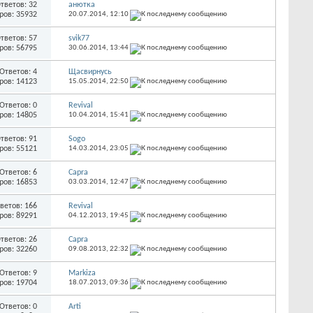
тветов: 32
анютка
ров: 35932
20.07.2014,
12:10
тветов: 57
svik77
ров: 56795
30.06.2014,
13:44
Ответов: 4
Щасвирнусь
ров: 14123
15.05.2014,
22:50
Ответов: 0
Revival
ров: 14805
10.04.2014,
15:41
тветов: 91
Sogo
ров: 55121
14.03.2014,
23:05
Ответов: 6
Capra
ров: 16853
03.03.2014,
12:47
ветов: 166
Revival
ров: 89291
04.12.2013,
19:45
тветов: 26
Capra
ров: 32260
09.08.2013,
22:32
Ответов: 9
Markiza
ров: 19704
18.07.2013,
09:36
Ответов: 0
Arti