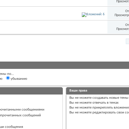
Просмот
От
Просмотр
От
Просмот
емы по...
ию
убыванию
Ваши права
Вы
не можете
создавать новые темы
Вы
не можете
отвечать в темах
Вы
не можете
прикреплять вложени
прочитанными сообщениями
Вы
не можете
редактировать свои с
непрочитанных сообщений
ваши сообщения