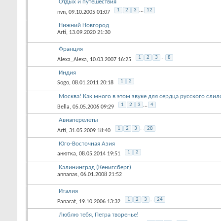
Отдых и путешествия
1
2
3
...
12
nvn
, 09.10.2005 01:07
Нижний Новгород
Arti
, 13.09.2020 21:30
Франция
1
2
3
...
8
Alexa_Alexa
, 10.03.2007 16:25
Индия
1
2
Sogo
, 08.01.2011 20:18
Москва! Как много в этом звуке для сердца русского слило
1
2
3
...
4
Bella
, 05.05.2006 09:29
Авиаперелеты
1
2
3
...
28
Arti
, 31.05.2009 18:40
Юго-Восточная Азия
1
2
анютка
, 08.05.2014 19:51
Калининград (Кенигсберг)
annanas
, 06.01.2008 21:52
Италия
1
2
3
...
24
Panarat
, 19.10.2006 13:32
Люблю тебя, Петра творенье!