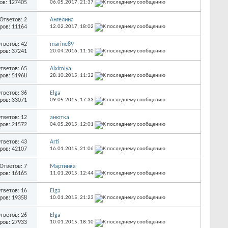
ов: 127405
06.05.2017,
21:37
Ответов: 2
Ангелина
ров: 11164
12.02.2017,
18:02
тветов: 42
marine89
ров: 37241
20.04.2016,
11:10
тветов: 65
Alximiya
ров: 51968
28.10.2015,
11:32
тветов: 36
Elga
ров: 33071
09.05.2015,
17:33
тветов: 12
анютка
ров: 21572
04.05.2015,
12:01
тветов: 43
Arti
ров: 42107
16.01.2015,
21:06
Ответов: 7
Мартинка
ров: 16165
11.01.2015,
12:44
тветов: 16
Elga
ров: 19358
10.01.2015,
21:23
тветов: 26
Elga
ров: 27933
10.01.2015,
18:10