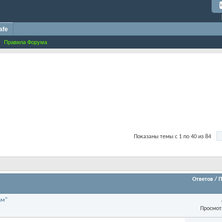
afe
Правила Форума
Показаны темы с 1 по 40 из 84
Ответов
/
П
ам"
Просмот