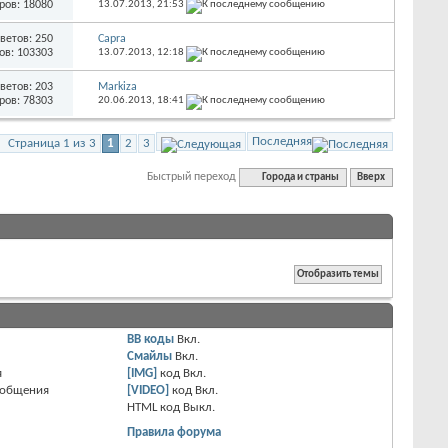
ров: 18080
13.07.2013,
21:53
ветов: 250
Capra
ов: 103303
13.07.2013,
12:18
ветов: 203
Markiza
ров: 78303
20.06.2013,
18:41
Последняя
Страница 1 из 3
1
2
3
Быстрый переход
Города и страны
Вверх
BB коды
Вкл.
Смайлы
Вкл.
я
[IMG]
код
Вкл.
ообщения
[VIDEO]
код
Вкл.
HTML код
Выкл.
Правила форума