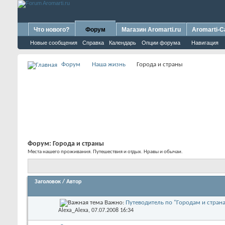
Что нового?
Форум
Магазин Aromarti.ru
Aromarti-C
Новые сообщения
Справка
Календарь
Опции форума
Навигация
Форум
Наша жизнь
Города и страны
Форум:
Города и страны
Места нашего проживания. Путешествия и отдых. Нравы и обычаи.
Заголовок
/
Автор
Важно:
Путеводитель по "Городам и стран
Alexa_Alexa
, 07.07.2008 16:34