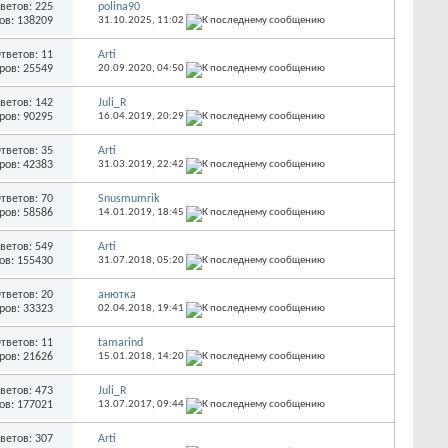
ветов: 225
polina90
ов: 138209
31.10.2025,
11:02
тветов: 11
Arti
ров: 25549
20.09.2020,
04:50
ветов: 142
Juli_R
ров: 90295
16.04.2019,
20:29
тветов: 35
Arti
ров: 42383
31.03.2019,
22:42
тветов: 70
Snusmumrik
ров: 58586
14.01.2019,
18:45
ветов: 549
Arti
ов: 155430
31.07.2018,
05:20
тветов: 20
анютка
ров: 33323
02.04.2018,
19:41
тветов: 11
tamarind
ров: 21626
15.01.2018,
14:20
ветов: 473
Juli_R
ов: 177021
13.07.2017,
09:44
ветов: 307
Arti