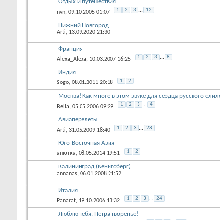
Отдых и путешествия
1
2
3
...
12
nvn
, 09.10.2005 01:07
Нижний Новгород
Arti
, 13.09.2020 21:30
Франция
1
2
3
...
8
Alexa_Alexa
, 10.03.2007 16:25
Индия
1
2
Sogo
, 08.01.2011 20:18
Москва! Как много в этом звуке для сердца русского слило
1
2
3
...
4
Bella
, 05.05.2006 09:29
Авиаперелеты
1
2
3
...
28
Arti
, 31.05.2009 18:40
Юго-Восточная Азия
1
2
анютка
, 08.05.2014 19:51
Калининград (Кенигсберг)
annanas
, 06.01.2008 21:52
Италия
1
2
3
...
24
Panarat
, 19.10.2006 13:32
Люблю тебя, Петра творенье!