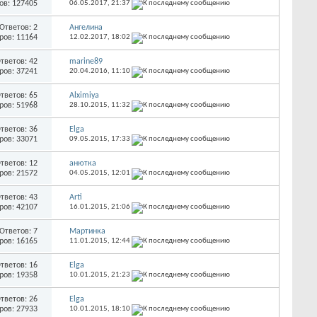
ов: 127405
06.05.2017,
21:37
Ответов: 2
Ангелина
ров: 11164
12.02.2017,
18:02
тветов: 42
marine89
ров: 37241
20.04.2016,
11:10
тветов: 65
Alximiya
ров: 51968
28.10.2015,
11:32
тветов: 36
Elga
ров: 33071
09.05.2015,
17:33
тветов: 12
анютка
ров: 21572
04.05.2015,
12:01
тветов: 43
Arti
ров: 42107
16.01.2015,
21:06
Ответов: 7
Мартинка
ров: 16165
11.01.2015,
12:44
тветов: 16
Elga
ров: 19358
10.01.2015,
21:23
тветов: 26
Elga
ров: 27933
10.01.2015,
18:10