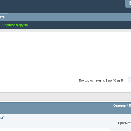
afe
Правила Форума
Показаны темы с 1 по 40 из 84
Ответов
/
П
ам"
Просмот