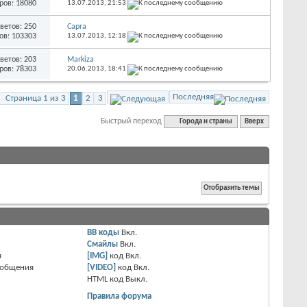
ров: 18080
13.07.2013,
21:53
ветов: 250
Capra
ов: 103303
13.07.2013,
12:18
ветов: 203
Markiza
ров: 78303
20.06.2013,
18:41
Последняя
Страница 1 из 3
1
2
3
Быстрый переход
Города и страны
Вверх
BB коды
Вкл.
Смайлы
Вкл.
я
[IMG]
код
Вкл.
ообщения
[VIDEO]
код
Вкл.
HTML код
Выкл.
Правила форума