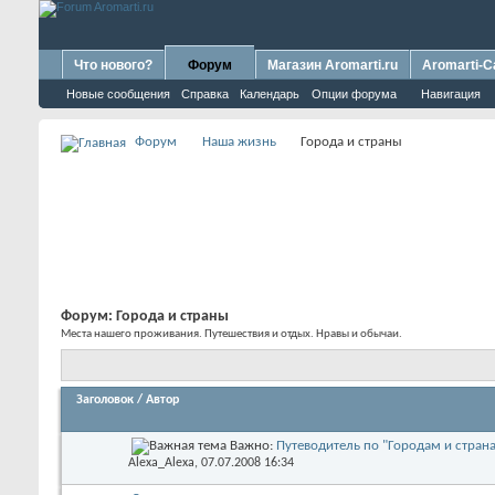
Что нового?
Форум
Магазин Aromarti.ru
Aromarti-C
Новые сообщения
Справка
Календарь
Опции форума
Навигация
Форум
Наша жизнь
Города и страны
Форум:
Города и страны
Места нашего проживания. Путешествия и отдых. Нравы и обычаи.
Заголовок
/
Автор
Важно:
Путеводитель по "Городам и стран
Alexa_Alexa
, 07.07.2008 16:34