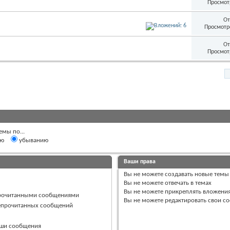
Просмот
От
Просмотр
От
Просмот
емы по...
ию
убыванию
Ваши права
Вы
не можете
создавать новые темы
Вы
не можете
отвечать в темах
Вы
не можете
прикреплять вложени
прочитанными сообщениями
Вы
не можете
редактировать свои с
непрочитанных сообщений
ваши сообщения