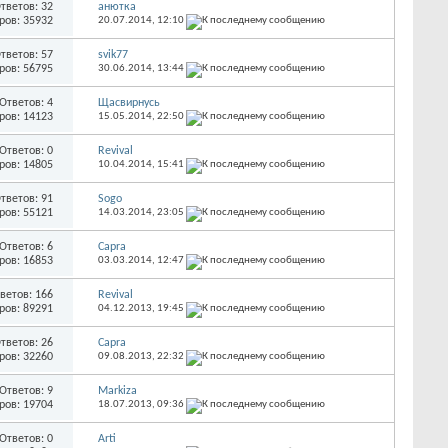
тветов: 32
анютка
ров: 35932
20.07.2014,
12:10
тветов: 57
svik77
ров: 56795
30.06.2014,
13:44
Ответов: 4
Щасвирнусь
ров: 14123
15.05.2014,
22:50
Ответов: 0
Revival
ров: 14805
10.04.2014,
15:41
тветов: 91
Sogo
ров: 55121
14.03.2014,
23:05
Ответов: 6
Capra
ров: 16853
03.03.2014,
12:47
ветов: 166
Revival
ров: 89291
04.12.2013,
19:45
тветов: 26
Capra
ров: 32260
09.08.2013,
22:32
Ответов: 9
Markiza
ров: 19704
18.07.2013,
09:36
Ответов: 0
Arti