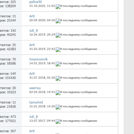
ветов: 225
polina90
ов: 138209
31.10.2025,
11:02
тветов: 11
Arti
ров: 25549
20.09.2020,
04:50
ветов: 142
Juli_R
ров: 90295
16.04.2019,
20:29
тветов: 35
Arti
ров: 42383
31.03.2019,
22:42
тветов: 70
Snusmumrik
ров: 58586
14.01.2019,
18:45
ветов: 549
Arti
ов: 155430
31.07.2018,
05:20
тветов: 20
анютка
ров: 33323
02.04.2018,
19:41
тветов: 11
tamarind
ров: 21626
15.01.2018,
14:20
ветов: 473
Juli_R
ов: 177021
13.07.2017,
09:44
ветов: 307
Arti