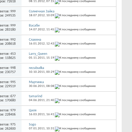
ров: 72618
08.11.2012,
07:15
ветов: 999
Солнечная Зайка
ов: 249535
18.07.2012,
10:09
ветов: 999
Васаби
ов: 283180
14.07.2012,
11:45
ветов: 992
Славяна
ов: 208618
16.01.2012,
12:43
ветов: 453
Larry_Queen
ов: 118625
05.11.2011,
15:19
ветов: 998
nezabudka
ов: 230757
10.10.2011,
00:29
ветов: 995
Мартинка
ов: 229519
30.06.2011,
08:08
ветов: 677
tamarind
ов: 170680
04.06.2011,
21:40
ветов: 979
Циля
ов: 228406
16.03.2011,
16:41
ветов: 975
Sogo
ов: 262600
07.01.2011,
10:31