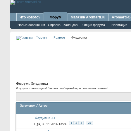
Что нового?
Форум
Магазин Aromarti.ru
Aromarti-C
Новые сообщения
Справка
Календарь
Опции форума
Навигация
Форум
Разное
Флудилка
Форум:
Флудилка
Флудить только здесь! Счетчик сообщений и репутация отключены!
Заголовок
/
Автор
Флудилка-41
1
2
3
...
29
Elga
, 30.11.2014 13:24