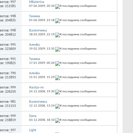
ветов: 997
MKaterina
ов: 211581
07.06.2009,
20:34
ветов: 998
Тамина
ов: 204835
01.06.2009,
23:18
ветов: 998
Валентинка
ов: 204812
18.03.2009,
22:19
ветов: 995
Аленka
ов: 223609
19.02.2009,
13:35
ветов: 991
Тамина
ов: 190825
17.01.2009,
00:20
ветов: 790
Аленka
ов: 211893
15.01.2009,
15:29
ветов: 999
Nastya-nv
ов: 226250
24.12.2008,
19:30
ветов: 981
Валентинка
ов: 211153
12.12.2008,
13:24
ветов: 999
Dana
ов: 218819
03.12.2008,
18:10
ветов: 997
Light