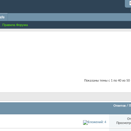
afe
Правила Форума
Показаны темы с 1 по 40 из 50
Ответов
/
П
От
Просмотр