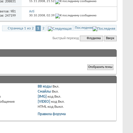
ов: 208831
15.11.2008,
21:52
ветов: 981
Arti
ов: 247199
30.10.2008,
02:39
Последняя
Страница 1 из 2
1
2
Быстрый переход
Флудилка
Вверх
BB коды
Вкл.
Смайлы
Вкл.
я
[IMG]
код
Вкл.
ообщения
[VIDEO]
код
Вкл.
HTML код
Выкл.
Правила форума