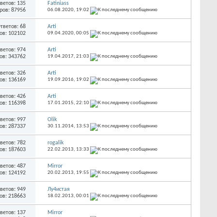
ветов: 135
Fatiniass
ров: 87956
06.08.2020,
19:02
тветов: 68
Arti
ов: 102102
09.04.2020,
00:05
ветов: 974
Arti
ов: 343762
19.04.2017,
21:03
ветов: 326
Arti
ов: 136169
19.09.2016,
19:02
ветов: 426
Arti
ов: 116398
17.01.2015,
22:10
ветов: 997
Olik
ов: 287337
30.11.2014,
13:53
ветов: 782
rogalik
ов: 187603
22.02.2013,
13:33
ветов: 487
Mirror
ов: 124192
20.02.2013,
19:55
ветов: 949
Лу4истая
ов: 218663
18.02.2013,
00:01
ветов: 137
Mirror