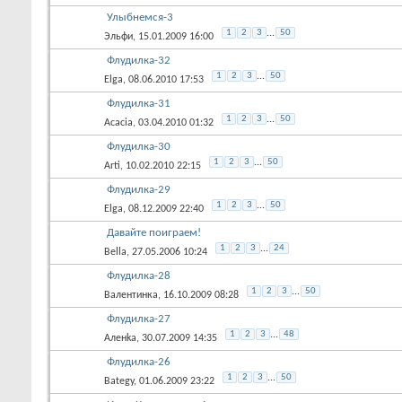
Улыбнемся-3
1
2
3
...
50
Эльфи
, 15.01.2009 16:00
Флудилка-32
1
2
3
...
50
Elga
, 08.06.2010 17:53
Флудилка-31
1
2
3
...
50
Acacia
, 03.04.2010 01:32
Флудилка-30
1
2
3
...
50
Arti
, 10.02.2010 22:15
Флудилка-29
1
2
3
...
50
Elga
, 08.12.2009 22:40
Давайте поиграем!
1
2
3
...
24
Bella
, 27.05.2006 10:24
Флудилка-28
1
2
3
...
50
Валентинка
, 16.10.2009 08:28
Флудилка-27
1
2
3
...
48
Аленka
, 30.07.2009 14:35
Флудилка-26
1
2
3
...
50
Bategy
, 01.06.2009 23:22