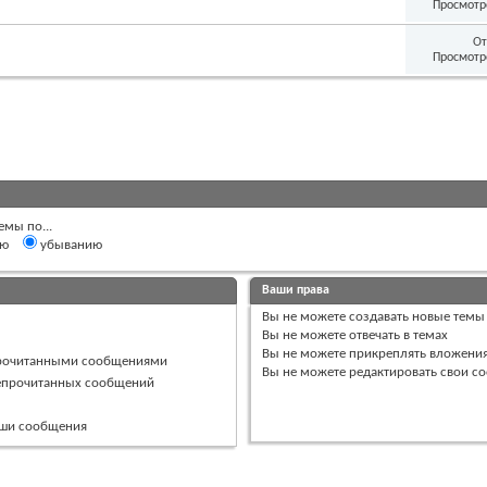
Просмотр
От
Просмотр
емы по...
ию
убыванию
Ваши права
Вы
не можете
создавать новые темы
Вы
не можете
отвечать в темах
Вы
не можете
прикреплять вложени
прочитанными сообщениями
Вы
не можете
редактировать свои с
непрочитанных сообщений
ваши сообщения