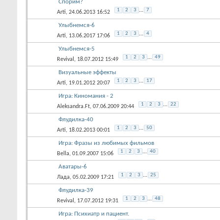
Спорим?
1
2
3
...
7
Arti
, 24.06.2013 16:52
Улыбнемся-6
1
2
3
...
4
Arti
, 13.06.2017 17:06
Улыбнемся-5
1
2
3
...
49
Revival
, 18.07.2012 15:49
Визуальные эффекты
1
2
3
...
17
Arti
, 19.01.2012 20:07
Игра: Киномания - 2
1
2
3
...
22
Aleksandra.Ft
, 07.06.2009 20:44
Флудилка-40
1
2
3
...
50
Arti
, 18.02.2013 00:01
Игра: Фразы из любимых фильмов
1
2
3
...
40
Bella
, 01.09.2007 15:06
Аватары-6
1
2
3
...
25
Лада
, 05.02.2009 17:21
Флудилка-39
1
2
3
...
48
Revival
, 17.07.2012 19:31
Игра: Психиатр и пациент.