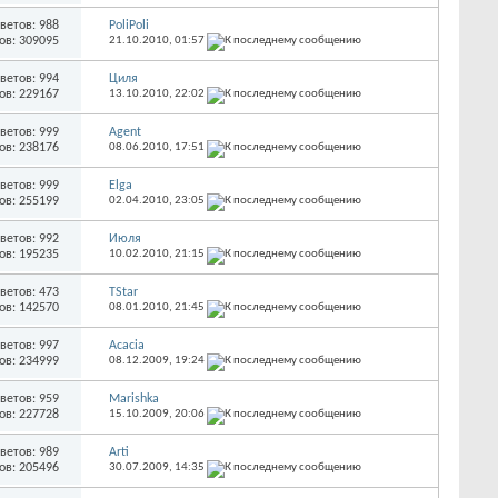
ветов: 988
PoliPoli
ов: 309095
21.10.2010,
01:57
ветов: 994
Циля
ов: 229167
13.10.2010,
22:02
ветов: 999
Agent
ов: 238176
08.06.2010,
17:51
ветов: 999
Elga
ов: 255199
02.04.2010,
23:05
ветов: 992
Июля
ов: 195235
10.02.2010,
21:15
ветов: 473
ТStar
ов: 142570
08.01.2010,
21:45
ветов: 997
Acacia
ов: 234999
08.12.2009,
19:24
ветов: 959
Marishka
ов: 227728
15.10.2009,
20:06
ветов: 989
Arti
ов: 205496
30.07.2009,
14:35