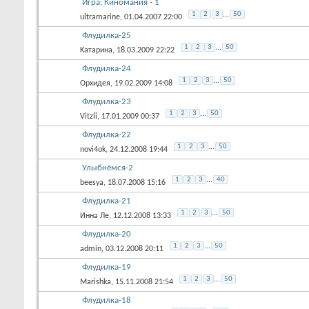
Игра: Киномания - 1
1
2
3
...
50
ultramarine
, 01.04.2007 22:00
Флудилка-25
1
2
3
...
50
Kатарина
, 18.03.2009 22:22
Флудилка-24
1
2
3
...
50
Орхидея
, 19.02.2009 14:08
Флудилка-23
1
2
3
...
50
Vitzli
, 17.01.2009 00:37
Флудилка-22
1
2
3
...
50
novi4ok
, 24.12.2008 19:44
Улыбнёмся-2
1
2
3
...
40
beesya
, 18.07.2008 15:16
Флудилка-21
1
2
3
...
50
Инна Ле
, 12.12.2008 13:33
Флудилка-20
1
2
3
...
50
admin
, 03.12.2008 20:11
Флудилка-19
1
2
3
...
50
Marishka
, 15.11.2008 21:54
Флудилка-18