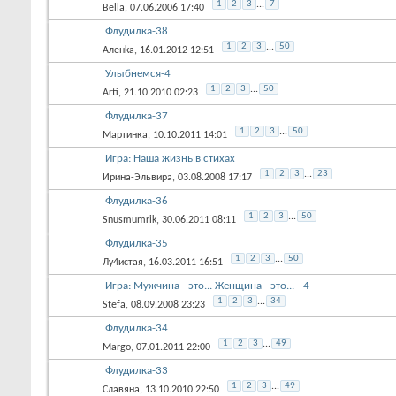
1
2
3
...
7
Bella
, 07.06.2006 17:40
Флудилка-38
1
2
3
...
50
Аленka
, 16.01.2012 12:51
Улыбнемся-4
1
2
3
...
50
Arti
, 21.10.2010 02:23
Флудилка-37
1
2
3
...
50
Мартинка
, 10.10.2011 14:01
Игра: Наша жизнь в стихах
1
2
3
...
23
Ирина-Эльвира
, 03.08.2008 17:17
Флудилка-36
1
2
3
...
50
Snusmumrik
, 30.06.2011 08:11
Флудилка-35
1
2
3
...
50
Лу4истая
, 16.03.2011 16:51
Игра: Мужчина - это... Женщина - это... - 4
1
2
3
...
34
Stefa
, 08.09.2008 23:23
Флудилка-34
1
2
3
...
49
Margo
, 07.01.2011 22:00
Флудилка-33
1
2
3
...
49
Славяна
, 13.10.2010 22:50