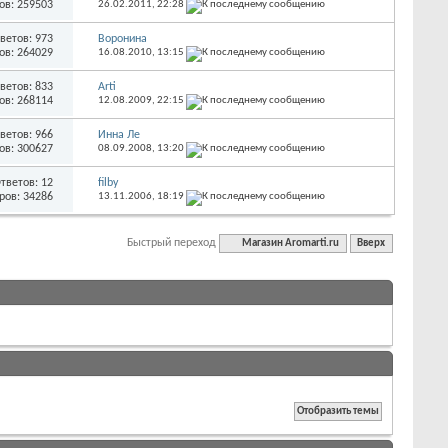
ов: 259503
26.02.2011,
22:28
ветов: 973
Воронина
ов: 264029
16.08.2010,
13:15
ветов: 833
Arti
ов: 268114
12.08.2009,
22:15
ветов: 966
Инна Ле
ов: 300627
08.09.2008,
13:20
тветов: 12
filby
ров: 34286
13.11.2006,
18:19
Быстрый переход
Магазин Aromarti.ru
Вверх