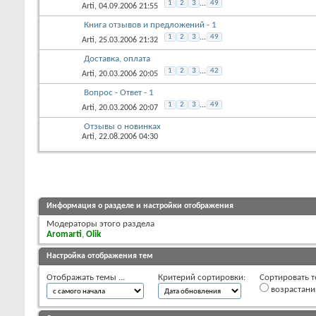
1
2
3
...
49
Arti
, 04.09.2006 21:55
Книга отзывов и предложений - 1
1
2
3
...
49
Arti
, 25.03.2006 21:32
Доставка, оплата
1
2
3
...
42
Arti
, 20.03.2006 20:05
Вопрос - Ответ - 1
1
2
3
...
49
Arti
, 20.03.2006 20:07
Отзывы о новинках
Arti
, 22.08.2006 04:30
Информация о разделе и настройки отображения
Модераторы этого раздела
Aromarti
,
Olik
Настройка отображения тем
Отображать темы ...
Критерий сортировки:
Сортировать т
возрастан