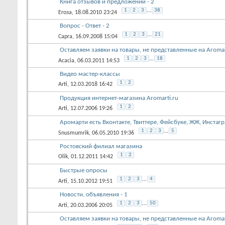
Книга отзывов и предложений - 2
1
2
3
...
38
Егоза
, 18.08.2010 23:24
Вопрос - Ответ - 2
1
2
3
...
21
Capra
, 16.09.2008 15:04
Оставляем заявки на товары, не представленные на Aromart
1
2
3
...
18
Acacia
, 06.03.2011 14:53
Видео мастер-классы
1
2
Arti
, 12.03.2018 16:42
Продукция интернет-магазина Aromarti.ru
1
2
Arti
, 12.07.2006 19:26
Аромарти есть Вконтакте, Твиттере, Фейсбуке, ЖЖ, Инстагр
1
2
3
...
5
Snusmumrik
, 06.05.2010 19:36
Ростовский филиал магазина
1
2
Olik
, 01.12.2011 14:42
Быстрые опросы
1
2
3
...
4
Arti
, 15.10.2012 19:51
Новости, объявления - 1
1
2
3
...
50
Arti
, 20.03.2006 20:05
Оставляем заявки на товары, не представленные на Aromart