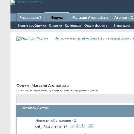
Что нового?
Форум
Магазин Aromarti.ru
Aromarti-C
Новые сообщения
Справка
Календарь
Опции форума
Навигация
Форум
Интернет-магазин Aromarti.ru - все для арома
Форум:
Магазин Aromarti.ru
Новости, ассортимент, доставка, оплата и другие вопросы
Заголовок
/
Автор
Новости, объявления - 2
1
2
3
...
27
Arti
, 18.03.2011 01:12