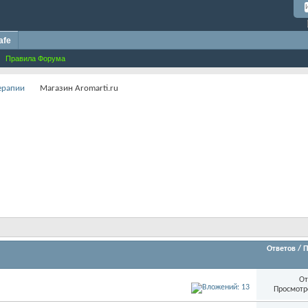
afe
Правила Форума
терапии
Магазин Aromarti.ru
Ответов
/
П
От
Просмотр