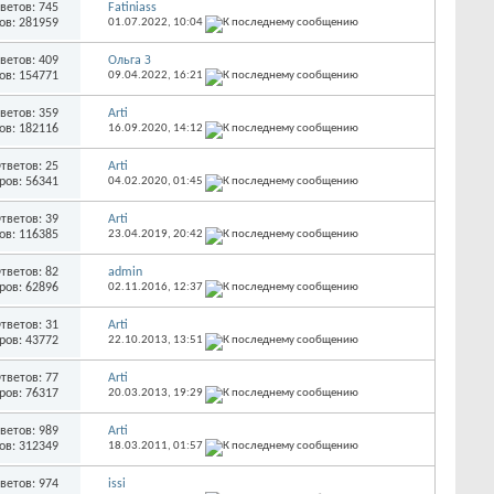
ветов: 745
Fatiniass
ов: 281959
01.07.2022,
10:04
ветов: 409
Ольга З
ов: 154771
09.04.2022,
16:21
ветов: 359
Arti
ов: 182116
16.09.2020,
14:12
тветов: 25
Arti
ров: 56341
04.02.2020,
01:45
тветов: 39
Arti
ов: 116385
23.04.2019,
20:42
тветов: 82
admin
ров: 62896
02.11.2016,
12:37
тветов: 31
Arti
ров: 43772
22.10.2013,
13:51
тветов: 77
Arti
ров: 76317
20.03.2013,
19:29
ветов: 989
Arti
ов: 312349
18.03.2011,
01:57
ветов: 974
issi