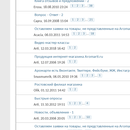
Книга отзывов и предложений - 2
1
2
3
...
38
Егоза
, 18.08.2010 23:24
Вопрос - Ответ - 2
1
2
3
...
21
Capra
, 16.09.2008 15:04
Оставляем заявки на товары, не представленные на Aromart
1
2
3
...
18
Acacia
, 06.03.2011 14:53
Видео мастер-классы
1
2
Arti
, 12.03.2018 16:42
Продукция интернет-магазина Aromarti.ru
1
2
Arti
, 12.07.2006 19:26
Аромарти есть Вконтакте, Твиттере, Фейсбуке, ЖЖ, Инстагр
1
2
3
...
5
Snusmumrik
, 06.05.2010 19:36
Ростовский филиал магазина
1
2
Olik
, 01.12.2011 14:42
Быстрые опросы
1
2
3
...
4
Arti
, 15.10.2012 19:51
Новости, объявления - 1
1
2
3
...
50
Arti
, 20.03.2006 20:05
Оставляем заявки на товары, не представленные на Aromart