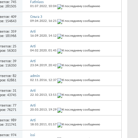
ветов: 745
Fatiniass
ов: 281505
01.07.2022,
10:04
ветов: 409
Ольга З
ов: 154643
09.04.2022,
16:21
ветов: 359
Arti
ов: 181966
16.09.2020,
14:12
тветов: 25
Arti
ров: 56303
04.02.2020,
01:45
тветов: 39
Arti
ов: 116350
23.04.2019,
20:42
тветов: 82
admin
ров: 62861
02.11.2016,
12:37
тветов: 31
Arti
ров: 43745
22.10.2013,
13:51
тветов: 77
Arti
ров: 76271
20.03.2013,
19:29
ветов: 989
Arti
ов: 311741
18.03.2011,
01:57
ветов: 974
issi