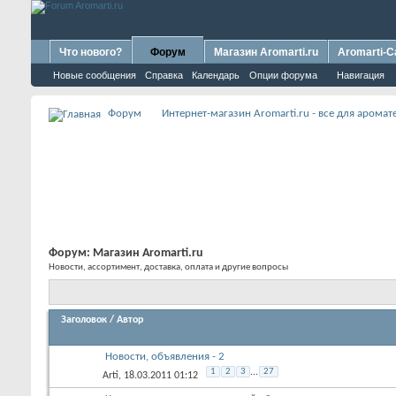
Что нового?
Форум
Магазин Aromarti.ru
Aromarti-C
Новые сообщения
Справка
Календарь
Опции форума
Навигация
Форум
Интернет-магазин Aromarti.ru - все для арома
Форум:
Магазин Aromarti.ru
Новости, ассортимент, доставка, оплата и другие вопросы
Заголовок
/
Автор
Новости, объявления - 2
1
2
3
...
27
Arti
, 18.03.2011 01:12