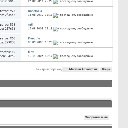
ов: 259015
26.02.2011,
22:28
ветов: 973
Воронина
ов: 263547
16.08.2010,
13:15
ветов: 833
Arti
ов: 267638
12.08.2009,
22:15
ветов: 966
Инна Ле
ов: 299958
08.09.2008,
13:20
тветов: 12
filby
ров: 34265
13.11.2006,
18:19
Быстрый переход
Магазин Aromarti.ru
Вверх