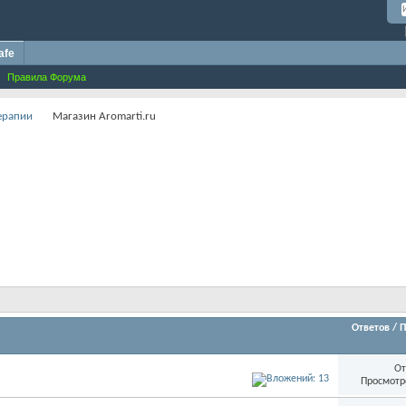
afe
Правила Форума
терапии
Магазин Aromarti.ru
Ответов
/
П
От
Просмотр