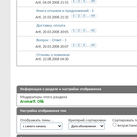
1
2
3
...
49
Arti
, 04.09.2006 21:55
Книга отзывов и предложений - 1
1
2
3
...
49
Arti
, 25.03.2006 21:32
Доставка, оплата
1
2
3
...
42
Arti
, 20.03.2006 20:05
Вопрос - Ответ - 1
1
2
3
...
49
Arti
, 20.03.2006 20:07
Отзывы о новинках
Arti
, 22.08.2006 04:30
Информация о разделе и настройки отображения
Модераторы этого раздела
Aromarti
,
Olik
Настройка отображения тем
Отображать темы ...
Критерий сортировки:
Сортировать т
возрастан