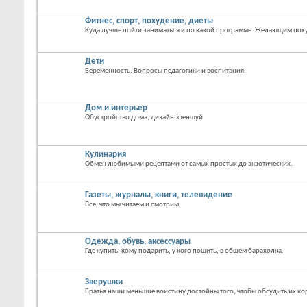
Фитнес, спорт, похудение, диеты
Куда лучше пойти заниматься и по какой программе. Желающим похуд
Дети
Беременность. Вопросы педагогики и воспитания.
Дом и интерьер
Обустройство дома, дизайн, феншуй
Кулинария
Обмен любимыми рецептами от самых простых до экзотических.
Газеты, журналы, книги, телевидение
Все, что мы читаем и смотрим.
Одежда, обувь, аксессуары
Где купить, кому подарить, у кого пошить, в общем барахолка.
Зверушки
Братья наши меньшие воистину достойны того, чтобы обсудить их кор