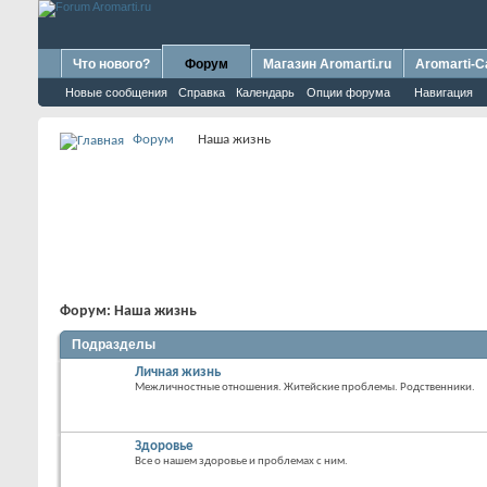
Что нового?
Форум
Магазин Aromarti.ru
Aromarti-C
Новые сообщения
Справка
Календарь
Опции форума
Навигация
Форум
Наша жизнь
Форум:
Наша жизнь
Подразделы
Личная жизнь
Межличностные отношения. Житейские проблемы. Родственники.
Здоровье
Все о нашем здоровье и проблемах с ним.