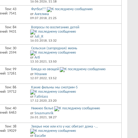
16.06.2026,
11:18
Тем: 43
Футбол!!!
ений: 7541
от
Ангелина
09.07.2018,
21:25
Тем: 84
Вопросы по воспитанию детей
ений: 9431
от
Juli_R
16.03.2018,
13:32
Тем: 30
Сельская (загородная) жизнь
ений: 2594
от
Arti
13.10.2021,
13:50
Тем: 99
Блюда из овощей
ний: 17261
от
Млания
12.07.2022,
13:52
Тем: 86
Какие фильмы мы смотрим-5
ний: 19712
от
Fatiniass
17.12.2020,
23:20
Тем: 40
Нижнее бельё
ений: 6463
от
Snusmumrik
26.01.2021,
18:27
Тем: 38
Зверье мое или кто у нас обитает дома -...
ний: 19029
от
Васаби