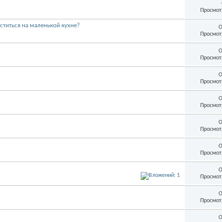
Просмот
ститься на маленькой кухне?
О
Просмот
О
Просмот
О
Просмот
О
Просмот
О
Просмот
О
Просмот
О
Просмот
О
Просмот
О