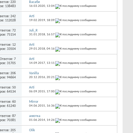
ветов: 220
Васаби
ов: 138483
16.03.2020,
13:04
ветов: 242
Arti
ов: 112028
19.02.2019,
18:09
тветов: 72
Juli_R
ров: 75154
31.01.2018,
16:57
тветов: 12
Arti
ров: 33504
29.01.2018,
04:16
Ответов: 7
Arti
ров: 31705
14.09.2017,
13:11
ветов: 206
Vanilla
ров: 94664
20.12.2016,
20:21
тветов: 50
Arti
ров: 64534
06.09.2015,
17:00
тветов: 60
Mirror
ров: 61240
04.06.2015,
16:36
тветов: 87
анютка
ров: 70381
01.06.2014,
14:26
ветов: 205
Olik