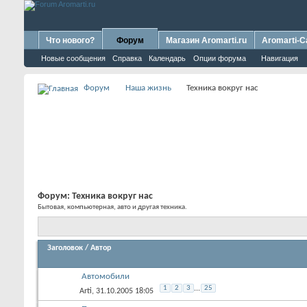
Что нового?
Форум
Магазин Aromarti.ru
Aromarti-C
Новые сообщения
Справка
Календарь
Опции форума
Навигация
Форум
Наша жизнь
Техника вокруг нас
Форум:
Техника вокруг нас
Бытовая, компьютерная, авто и другая техника.
Заголовок
/
Автор
Автомобили
1
2
3
...
25
Arti
, 31.10.2005 18:05