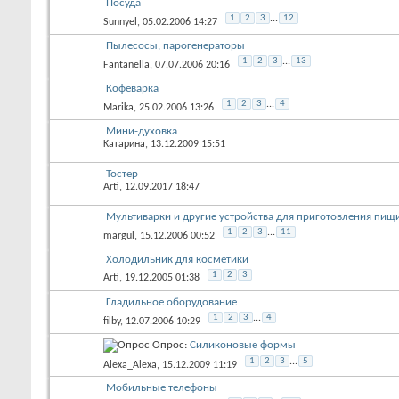
Посуда
1
2
3
...
12
Sunnyel
, 05.02.2006 14:27
Пылесосы, парогенераторы
1
2
3
...
13
Fantanella
, 07.07.2006 20:16
Кофеварка
1
2
3
...
4
Marika
, 25.02.2006 13:26
Мини-духовка
Kатарина
, 13.12.2009 15:51
Тостер
Arti
, 12.09.2017 18:47
Мультиварки и другие устройства для приготовления пищ
1
2
3
...
11
margul
, 15.12.2006 00:52
Холодильник для косметики
1
2
3
Arti
, 19.12.2005 01:38
Гладильное оборудование
1
2
3
...
4
filby
, 12.07.2006 10:29
Опрос:
Силиконовые формы
1
2
3
...
5
Alexa_Alexa
, 15.12.2009 11:19
Мобильные телефоны