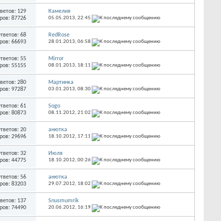
ветов: 129
Камелия
ров: 87726
05.05.2013,
22:45
тветов: 68
RedRose
ров: 66693
28.01.2013,
06:58
тветов: 55
Mirror
ров: 55155
08.01.2013,
18:11
ветов: 280
Мартинка
ров: 97287
03.01.2013,
08:30
тветов: 61
Sogo
ров: 80873
08.11.2012,
21:02
тветов: 20
анютка
ров: 29696
18.10.2012,
17:11
тветов: 32
Июля
ров: 44775
18.10.2012,
00:26
тветов: 56
анютка
ров: 83203
29.07.2012,
18:02
ветов: 137
Snusmumrik
ров: 74490
20.06.2012,
16:19