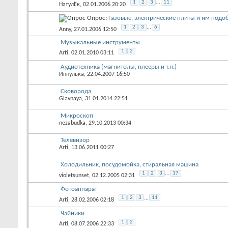
1
2
3
...
11
НатулЁк
, 02.01.2006 20:20
Опрос:
Газовые, электрические плиты и им подо
1
2
3
...
6
Anny
, 27.01.2006 12:50
Музыкальные инструменты
1
2
Arti
, 02.01.2010 03:11
Аудиотехника (магнитолы, плееры и т.п.)
Иннулька
, 22.04.2007 16:50
Сковорода
Glavnaya
, 31.01.2014 22:51
Микроскоп
nezabudka
, 29.10.2013 00:34
Телевизор
Arti
, 13.06.2011 00:27
Холодильник, посудомойка, стиральная машина
1
2
3
...
17
violetsunset
, 02.12.2005 02:31
Фотоаппарат
1
2
3
...
11
Arti
, 28.02.2006 02:18
Чайники
1
2
Arti
, 08.07.2006 22:33