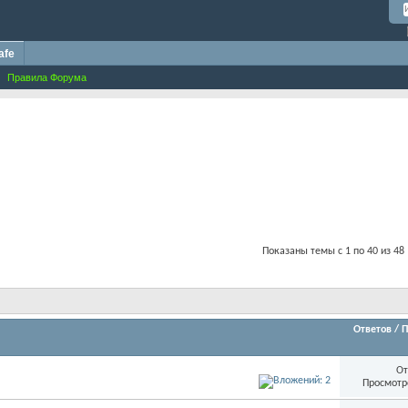
afe
Правила Форума
Показаны темы с 1 по 40 из 48
Ответов
/
П
От
Просмотр