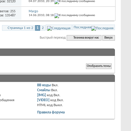
ров: 32120
04.07.2010,
20:39
ветов: 255
Margo
ов: 135487
14.06.2010,
08:18
Последняя
Страница 1 из 2
1
2
Быстрый переход
Техника вокруг нас
Вверх
BB коды
Вкл.
Смайлы
Вкл.
я
[IMG]
код
Вкл.
ообщения
[VIDEO]
код
Вкл.
HTML код
Выкл.
Правила форума