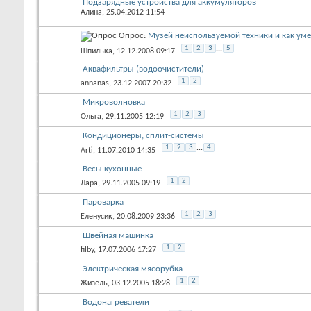
Подзарядные устройства для аккумуляторов
Алина
, 25.04.2012 11:54
Опрос:
Музей неиспользуемой техники и как уме
1
2
3
...
5
Шпилька
, 12.12.2008 09:17
Аквафильтры (водоочистители)
1
2
annanas
, 23.12.2007 20:32
Микроволновка
1
2
3
Ольга
, 29.11.2005 12:19
Кондиционеры, сплит-системы
1
2
3
...
4
Arti
, 11.07.2010 14:35
Весы кухонные
1
2
Лара
, 29.11.2005 09:19
Пароварка
1
2
3
Еленусик
, 20.08.2009 23:36
Швейная машинка
1
2
filby
, 17.07.2006 17:27
Электрическая мясорубка
1
2
Жизель
, 03.12.2005 18:28
Водонагреватели