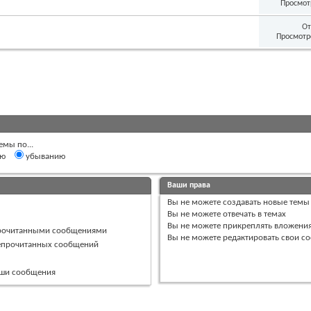
Просмот
От
Просмотр
емы по...
ию
убыванию
Ваши права
Вы
не можете
создавать новые темы
Вы
не можете
отвечать в темах
Вы
не можете
прикреплять вложени
прочитанными сообщениями
Вы
не можете
редактировать свои с
непрочитанных сообщений
ваши сообщения