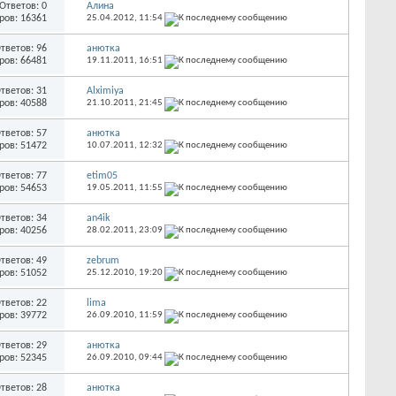
Ответов: 0
Алина
ров: 16361
25.04.2012,
11:54
тветов: 96
анютка
ров: 66481
19.11.2011,
16:51
тветов: 31
Alximiya
ров: 40588
21.10.2011,
21:45
тветов: 57
анютка
ров: 51472
10.07.2011,
12:32
тветов: 77
etim05
ров: 54653
19.05.2011,
11:55
тветов: 34
an4ik
ров: 40256
28.02.2011,
23:09
тветов: 49
zebrum
ров: 51052
25.12.2010,
19:20
тветов: 22
lima
ров: 39772
26.09.2010,
11:59
тветов: 29
анютка
ров: 52345
26.09.2010,
09:44
тветов: 28
анютка