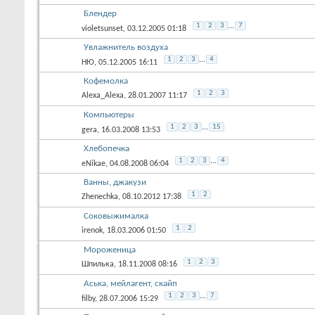
Блендер
1
2
3
...
7
violetsunset
, 03.12.2005 01:18
Увлажнитель воздуха
1
2
3
...
4
НЮ
, 05.12.2005 16:11
Кофемолка
1
2
3
Alexa_Alexa
, 28.01.2007 11:17
Компьютеры
1
2
3
...
15
gera
, 16.03.2008 13:53
Хлебопечка
1
2
3
...
4
eNikae
, 04.08.2008 06:04
Ванны, джакузи
1
2
Zhenechka
, 08.10.2012 17:38
Соковыжималка
1
2
irenok
, 18.03.2006 01:50
Мороженица
1
2
3
Шпилька
, 18.11.2008 08:16
Aська, мейлагент, скайп
1
2
3
...
7
filby
, 28.07.2006 15:29