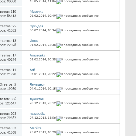
ров: 90080
13.05.2014,
11:06
ветов: 110
Мурочка
ров: 86413
06.02.2014,
10:49
тветов: 25
Орхидея
ров: 41052
06.02.2014,
10:34
тветов: 13
Июля
ров: 22398
01.02.2014,
23:36
тветов: 17
Amazonka
ров: 40294
01.02.2014,
20:35
тветов: 11
Arti
ров: 21970
04.01.2014,
20:22
Ответов: 5
Лелешная
ров: 19060
04.01.2014,
10:15
ветов: 336
Лу4истая
ов: 125647
28.12.2013,
23:12
ветов: 203
nezabudka
ров: 79367
07.12.2013,
13:56
тветов: 33
Markiza
ров: 41568
23.07.2013,
10:20