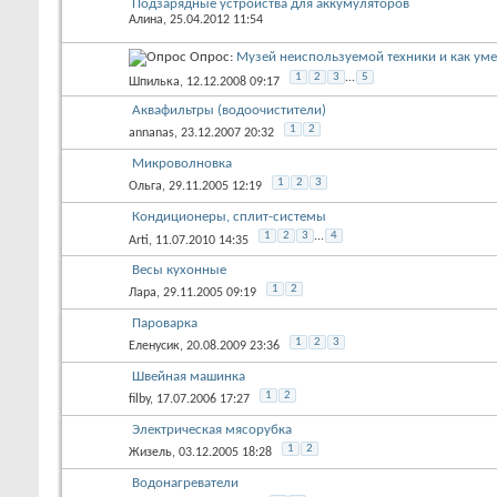
Подзарядные устройства для аккумуляторов
Алина
, 25.04.2012 11:54
Опрос:
Музей неиспользуемой техники и как уме
1
2
3
...
5
Шпилька
, 12.12.2008 09:17
Аквафильтры (водоочистители)
1
2
annanas
, 23.12.2007 20:32
Микроволновка
1
2
3
Ольга
, 29.11.2005 12:19
Кондиционеры, сплит-системы
1
2
3
...
4
Arti
, 11.07.2010 14:35
Весы кухонные
1
2
Лара
, 29.11.2005 09:19
Пароварка
1
2
3
Еленусик
, 20.08.2009 23:36
Швейная машинка
1
2
filby
, 17.07.2006 17:27
Электрическая мясорубка
1
2
Жизель
, 03.12.2005 18:28
Водонагреватели