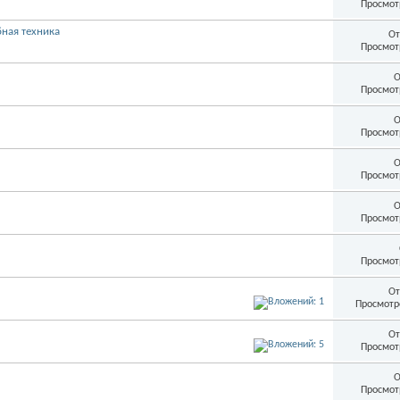
Просмот
бная техника
От
Просмот
О
Просмот
О
Просмот
О
Просмот
О
Просмот
Просмот
От
Просмотр
От
Просмот
О
Просмот