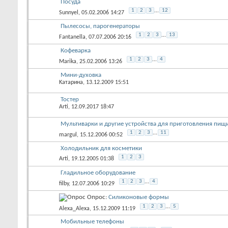
Посуда
1
2
3
...
12
Sunnyel
, 05.02.2006 14:27
Пылесосы, парогенераторы
1
2
3
...
13
Fantanella
, 07.07.2006 20:16
Кофеварка
1
2
3
...
4
Marika
, 25.02.2006 13:26
Мини-духовка
Kатарина
, 13.12.2009 15:51
Тостер
Arti
, 12.09.2017 18:47
Мультиварки и другие устройства для приготовления пищ
1
2
3
...
11
margul
, 15.12.2006 00:52
Холодильник для косметики
1
2
3
Arti
, 19.12.2005 01:38
Гладильное оборудование
1
2
3
...
4
filby
, 12.07.2006 10:29
Опрос:
Силиконовые формы
1
2
3
...
5
Alexa_Alexa
, 15.12.2009 11:19
Мобильные телефоны