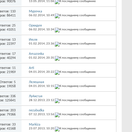
ров: 90076
13.05.2014,
11:06
ветов: 110
Мурочка
ров: 86411
06.02.2014,
10:49
тветов: 25
Орхидея
ров: 41051
06.02.2014,
10:34
тветов: 13
Июля
ров: 22397
01.02.2014,
23:36
тветов: 17
Amazonka
ров: 40294
01.02.2014,
20:35
тветов: 11
Arti
ров: 21969
04.01.2014,
20:22
Ответов: 5
Лелешная
ров: 19058
04.01.2014,
10:15
ветов: 336
Лу4истая
ов: 125641
28.12.2013,
23:12
ветов: 203
nezabudka
ров: 79366
07.12.2013,
13:56
тветов: 33
Markiza
ров: 41568
23.07.2013,
10:20