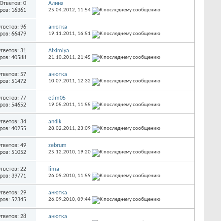
Ответов: 0
Алина
ров: 16361
25.04.2012,
11:54
тветов: 96
анютка
ров: 66479
19.11.2011,
16:51
тветов: 31
Alximiya
ров: 40588
21.10.2011,
21:45
тветов: 57
анютка
ров: 51472
10.07.2011,
12:32
тветов: 77
etim05
ров: 54652
19.05.2011,
11:55
тветов: 34
an4ik
ров: 40255
28.02.2011,
23:09
тветов: 49
zebrum
ров: 51052
25.12.2010,
19:20
тветов: 22
lima
ров: 39771
26.09.2010,
11:59
тветов: 29
анютка
ров: 52345
26.09.2010,
09:44
тветов: 28
анютка