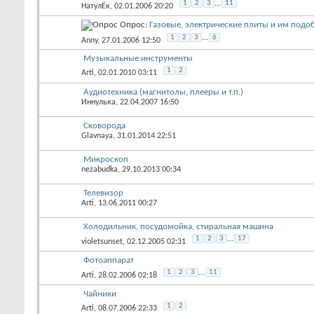
1
2
3
...
11
НатулЁк
, 02.01.2006 20:20
Опрос:
Газовые, электрические плиты и им подо
1
2
3
...
6
Anny
, 27.01.2006 12:50
Музыкальные инструменты
1
2
Arti
, 02.01.2010 03:11
Аудиотехника (магнитолы, плееры и т.п.)
Иннулька
, 22.04.2007 16:50
Сковорода
Glavnaya
, 31.01.2014 22:51
Микроскоп
nezabudka
, 29.10.2013 00:34
Телевизор
Arti
, 13.06.2011 00:27
Холодильник, посудомойка, стиральная машина
1
2
3
...
17
violetsunset
, 02.12.2005 02:31
Фотоаппарат
1
2
3
...
11
Arti
, 28.02.2006 02:18
Чайники
1
2
Arti
, 08.07.2006 22:33