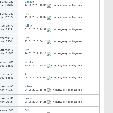
ветов: 220
Васаби
ов: 138482
16.03.2020,
13:04
ветов: 242
Arti
ов: 112027
19.02.2019,
18:09
тветов: 72
Juli_R
ров: 75154
31.01.2018,
16:57
тветов: 12
Arti
ров: 33504
29.01.2018,
04:16
Ответов: 7
Arti
ров: 31705
14.09.2017,
13:11
ветов: 206
Vanilla
ров: 94659
20.12.2016,
20:21
тветов: 50
Arti
ров: 64533
06.09.2015,
17:00
тветов: 60
Mirror
ров: 61239
04.06.2015,
16:36
тветов: 87
анютка
ров: 70380
01.06.2014,
14:26
ветов: 205
Olik