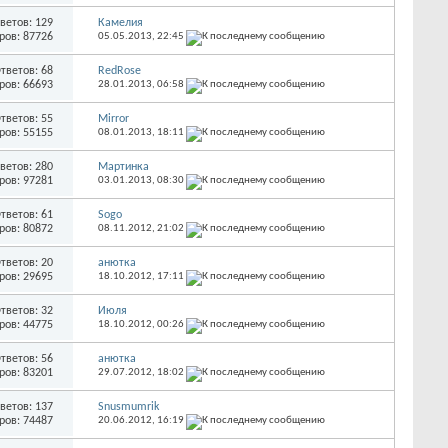
ветов: 129
Камелия
ров: 87726
05.05.2013,
22:45
тветов: 68
RedRose
ров: 66693
28.01.2013,
06:58
тветов: 55
Mirror
ров: 55155
08.01.2013,
18:11
ветов: 280
Мартинка
ров: 97281
03.01.2013,
08:30
тветов: 61
Sogo
ров: 80872
08.11.2012,
21:02
тветов: 20
анютка
ров: 29695
18.10.2012,
17:11
тветов: 32
Июля
ров: 44775
18.10.2012,
00:26
тветов: 56
анютка
ров: 83201
29.07.2012,
18:02
ветов: 137
Snusmumrik
ров: 74487
20.06.2012,
16:19