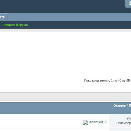
afe
Правила Форума
Показаны темы с 1 по 40 из 48
Ответов
/
П
От
Просмотр