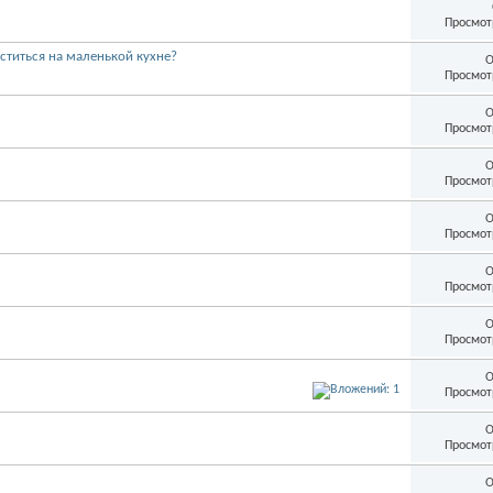
Просмот
ститься на маленькой кухне?
О
Просмот
О
Просмот
О
Просмот
О
Просмот
О
Просмот
О
Просмот
О
Просмот
О
Просмот
О