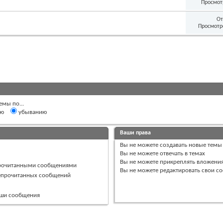
Просмот
От
Просмотр
емы по...
ию
убыванию
Ваши права
Вы
не можете
создавать новые темы
Вы
не можете
отвечать в темах
Вы
не можете
прикреплять вложени
прочитанными сообщениями
Вы
не можете
редактировать свои с
непрочитанных сообщений
ваши сообщения