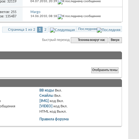
ров: 32119
04.07.2010,
20:39
ветов: 255
Margo
ов: 135487
14.06.2010,
08:18
Последняя
Страница 1 из 2
1
2
Быстрый переход
Техника вокруг нас
Вверх
BB коды
Вкл.
Смайлы
Вкл.
я
[IMG]
код
Вкл.
ообщения
[VIDEO]
код
Вкл.
HTML код
Выкл.
Правила форума