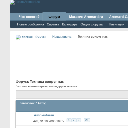
Что нового?
Форум
Магазин Aromarti.ru
Aromarti-C
Новые сообщения
Справка
Календарь
Опции форума
Навигация
Форум
Наша жизнь
Техника вокруг нас
Форум:
Техника вокруг нас
Бытовая, компьютерная, авто и другая техника.
Заголовок
/
Автор
Автомобили
1
2
3
...
25
Arti
, 31.10.2005 18:05