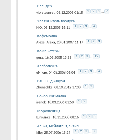
Блендер
1
2
3
...
7
violetsunset
, 03.12.2005 01:18
Увлажнитель воздуха
1
2
3
...
4
НЮ
, 05.12.2005 16:11
Кофемолка
1
2
3
Alexa_Alexa
, 28.01.2007 11:17
Компьютеры
1
2
3
...
15
gera
, 16.03.2008 13:53
Хлебопечка
1
2
3
...
4
eNikae
, 04.08.2008 06:04
Ванны, джакузи
1
2
Zhenechka
, 08.10.2012 17:38
Соковыжималка
1
2
irenok
, 18.03.2006 01:50
Мороженица
1
2
3
Шпилька
, 18.11.2008 08:16
Aська, мейлагент, скайп
1
2
3
...
7
filby
, 28.07.2006 15:29