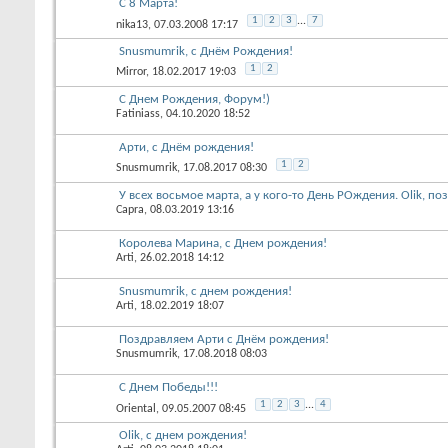
С 8 Марта!
1
2
3
...
7
nika13
, 07.03.2008 17:17
Snusmumrik, c Днём Рождения!
1
2
Mirror
, 18.02.2017 19:03
С Днем Рождения, Форум!)
Fatiniass
, 04.10.2020 18:52
Арти, с Днём рождения!
1
2
Snusmumrik
, 17.08.2017 08:30
У всех восьмое марта, а у кого-то День РОждения. Olik, по
Capra
, 08.03.2019 13:16
Королева Марина, с Днем рождения!
Arti
, 26.02.2018 14:12
Snusmumrik, с днем рождения!
Arti
, 18.02.2019 18:07
Поздравляем Арти с Днём рождения!
Snusmumrik
, 17.08.2018 08:03
C Днем Победы!!!
1
2
3
...
4
Oriental
, 09.05.2007 08:45
Olik, с днем рождения!