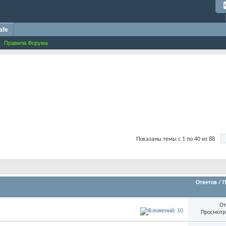
afe
Правила Форума
Показаны темы с 1 по 40 из 88
Ответов
/
П
От
Просмотр