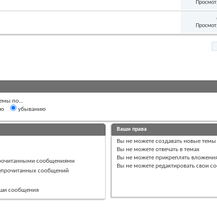
Просмот
Просмот
емы по...
ию
убыванию
Ваши права
Вы
не можете
создавать новые темы
Вы
не можете
отвечать в темах
Вы
не можете
прикреплять вложени
прочитанными сообщениями
Вы
не можете
редактировать свои с
непрочитанных сообщений
ваши сообщения