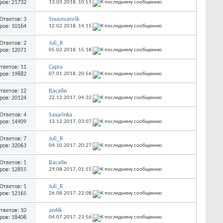
ров: 21732
13.03.2018,
10:51
Ответов: 3
Snusmumrik
ров: 10164
12.02.2018,
14:15
Ответов: 2
Juli_R
ров: 12071
05.02.2018,
15:18
тветов: 11
Capra
ров: 19882
07.01.2018,
20:56
тветов: 12
Васаби
ров: 20124
22.12.2017,
04:32
Ответов: 4
Saxarinka
ров: 14909
13.12.2017,
03:07
Ответов: 7
Juli_R
ров: 32063
04.10.2017,
20:27
Ответов: 1
Васаби
ров: 12855
29.08.2017,
01:55
Ответов: 1
Juli_R
ров: 12165
26.08.2017,
22:08
тветов: 10
an4ik
ров: 18408
04.07.2017,
23:56