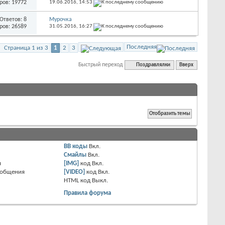
ров: 19772
19.06.2016,
14:53
Ответов: 8
Мурочка
ров: 26589
31.05.2016,
16:27
Последняя
Страница 1 из 3
1
2
3
Быстрый переход
Поздравлялки
Вверх
BB коды
Вкл.
Смайлы
Вкл.
я
[IMG]
код
Вкл.
ообщения
[VIDEO]
код
Вкл.
HTML код
Выкл.
Правила форума