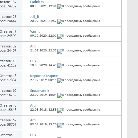
ветов: 139
Fatiniass
ров: 74752
08.03.2021,
19:44
тветов: 25
Juli_R
ров: 24444
20.02.2021,
21:57
Ответов: 9
Vanilla
ров: 24500
09.10.2020,
22:01
тветов: 32
Arti
ров: 34407
21.08.2020,
22:32
тветов: 13
Olik
ров: 41152
10.03.2020,
14:45
Ответов: 6
Королева Марина
ров: 17884
27.02.2019,
00:11
тветов: 10
Snusmumrik
ров: 16732
23.02.2019,
10:04
Ответов: 8
Arti
ров: 15846
22.08.2018,
12:58
тветов: 62
Arti
ров: 58709
09.05.2018,
19:20
Ответов: 5
Olik