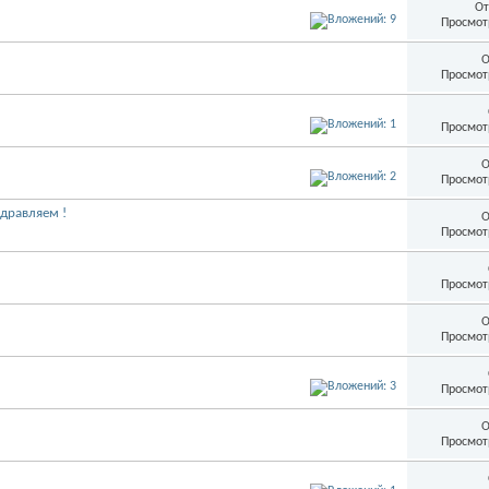
От
Просмот
О
Просмот
Просмот
О
Просмот
здравляем !
О
Просмот
Просмот
О
Просмот
Просмот
О
Просмот