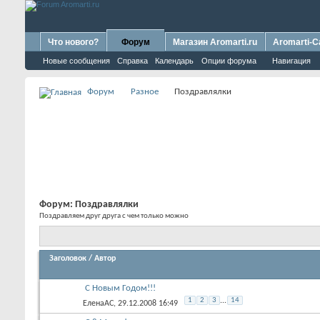
Что нового?
Форум
Магазин Aromarti.ru
Aromarti-C
Новые сообщения
Справка
Календарь
Опции форума
Навигация
Форум
Разное
Поздравлялки
Форум:
Поздравлялки
Поздравляем друг друга с чем только можно
Заголовок
/
Автор
С Новым Годом!!!
1
2
3
...
14
ЕленаАС
, 29.12.2008 16:49