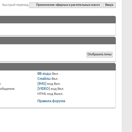
Быстрый переход
Применение эфирных и растительных масел
Вверх
BB коды
Вкл.
Смайлы
Вкл.
я
[IMG]
код
Вкл.
ообщения
[VIDEO]
код
Вкл.
HTML код
Выкл.
Правила форума