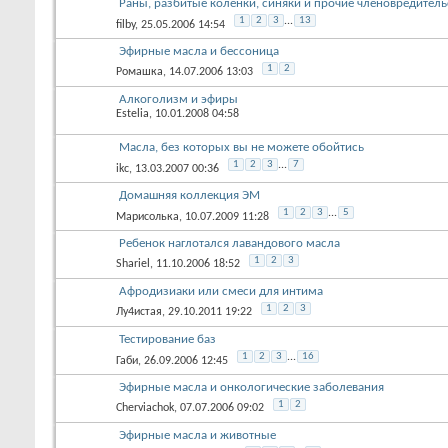
Раны, разбитые коленки, синяки и прочие членовредитель
1
2
3
...
13
filby
, 25.05.2006 14:54
Эфирные масла и бессоница
1
2
Ромашка
, 14.07.2006 13:03
Алкоголизм и эфиры
Estelia
, 10.01.2008 04:58
Масла, без которых вы не можете обойтись
1
2
3
...
7
ikc
, 13.03.2007 00:36
Домашняя коллекция ЭМ
1
2
3
...
5
Марисолька
, 10.07.2009 11:28
Ребенок наглотался лавандового масла
1
2
3
Shariel
, 11.10.2006 18:52
Афродизиаки или смеси для интима
1
2
3
Лу4истая
, 29.10.2011 19:22
Тестирование баз
1
2
3
...
16
Габи
, 26.09.2006 12:45
Эфирные масла и онкологические заболевания
1
2
Cherviachok
, 07.07.2006 09:02
Эфирные масла и животные