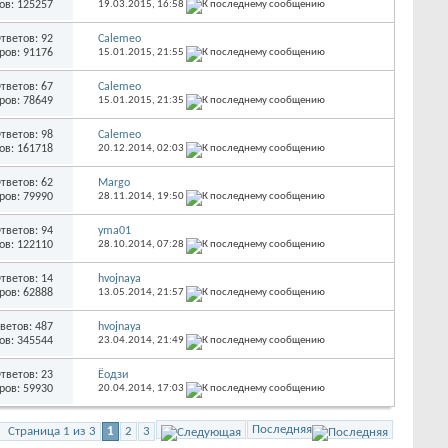
ов: 125257
19.03.2015,
16:58
тветов: 92
Calemeo
ров: 91176
15.01.2015,
21:55
тветов: 67
Calemeo
ров: 78649
15.01.2015,
21:35
тветов: 98
Calemeo
ов: 161718
20.12.2014,
02:03
тветов: 62
Margo
ров: 79990
28.11.2014,
19:50
тветов: 94
yma01
ов: 122110
28.10.2014,
07:28
тветов: 14
hvojnaya
ров: 62888
13.05.2014,
21:57
ветов: 487
hvojnaya
ов: 345544
23.04.2014,
21:49
тветов: 23
Ёодзи
ров: 59930
20.04.2014,
17:03
Последняя
Страница 1 из 3
1
2
3