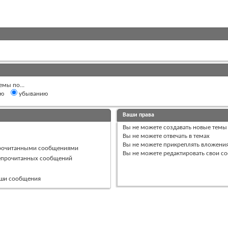
емы по...
ию
убыванию
Ваши права
Вы
не можете
создавать новые темы
Вы
не можете
отвечать в темах
Вы
не можете
прикреплять вложени
прочитанными сообщениями
Вы
не можете
редактировать свои с
непрочитанных сообщений
ваши сообщения