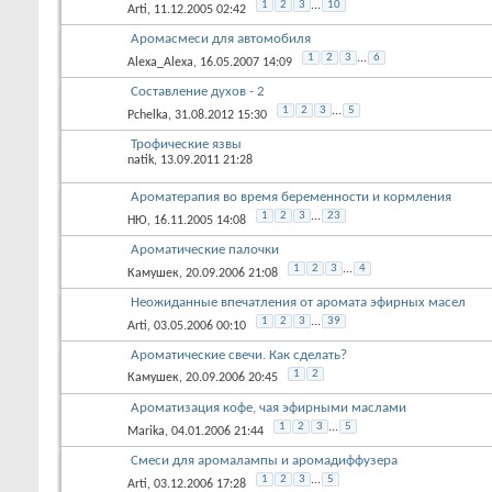
1
2
3
...
10
Arti
, 11.12.2005 02:42
Аромасмеси для автомобиля
1
2
3
...
6
Alexa_Alexa
, 16.05.2007 14:09
Составление духов - 2
1
2
3
...
5
Pchelka
, 31.08.2012 15:30
Трофические язвы
natik
, 13.09.2011 21:28
Ароматерапия во время беременности и кормления
1
2
3
...
23
НЮ
, 16.11.2005 14:08
Ароматические палочки
1
2
3
...
4
Камушек
, 20.09.2006 21:08
Неожиданные впечатления от аромата эфирных масел
1
2
3
...
39
Arti
, 03.05.2006 00:10
Ароматические свечи. Как сделать?
1
2
Камушек
, 20.09.2006 20:45
Ароматизация кофе, чая эфирными маслами
1
2
3
...
5
Marika
, 04.01.2006 21:44
Смеси для аромалампы и аромадиффузера
1
2
3
...
5
Arti
, 03.12.2006 17:28