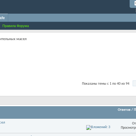
afe
Правила Форума
ительных масел
Показаны темы с 1 по 40 из 94
Ответов
/
П
сел
От
Просмотр