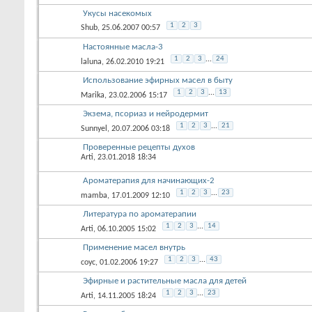
Укусы насекомых
1
2
3
Shub
, 25.06.2007 00:57
Настоянные масла-3
1
2
3
...
24
laluna
, 26.02.2010 19:21
Использование эфирных масел в быту
1
2
3
...
13
Marika
, 23.02.2006 15:17
Экзема, псориаз и нейродермит
1
2
3
...
21
Sunnyel
, 20.07.2006 03:18
Проверенные рецепты духов
Arti
, 23.01.2018 18:34
Ароматерапия для начинающих-2
1
2
3
...
23
mamba
, 17.01.2009 12:10
Литература по ароматерапии
1
2
3
...
14
Arti
, 06.10.2005 15:02
Применение масел внутрь
1
2
3
...
43
соус
, 01.02.2006 19:27
Эфирные и растительные масла для детей
1
2
3
...
23
Arti
, 14.11.2005 18:24