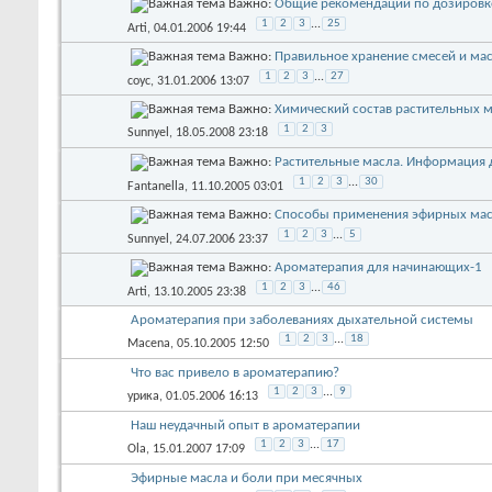
Важно:
Общие рекомендации по дозировк
1
2
3
...
25
Arti
, 04.01.2006 19:44
Важно:
Правильное хранение смесей и ма
1
2
3
...
27
соус
, 31.01.2006 13:07
Важно:
Химический состав растительных 
1
2
3
Sunnyel
, 18.05.2008 23:18
Важно:
Растительные масла. Информация
1
2
3
...
30
Fantanella
, 11.10.2005 03:01
Важно:
Способы применения эфирных ма
1
2
3
...
5
Sunnyel
, 24.07.2006 23:37
Важно:
Ароматерапия для начинающих-1
1
2
3
...
46
Arti
, 13.10.2005 23:38
Ароматерапия при заболеваниях дыхательной системы
1
2
3
...
18
Macena
, 05.10.2005 12:50
Что вас привело в ароматерапию?
1
2
3
...
9
урика
, 01.05.2006 16:13
Наш неудачный опыт в ароматерапии
1
2
3
...
17
Ola
, 15.01.2007 17:09
Эфирные масла и боли при месячных