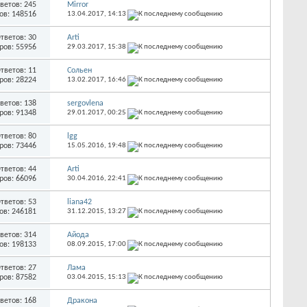
ветов: 245
Mirror
ов: 148516
13.04.2017,
14:13
тветов: 30
Arti
ров: 55956
29.03.2017,
15:38
тветов: 11
Сольен
ров: 28224
13.02.2017,
16:46
ветов: 138
sergovlena
ров: 91348
29.01.2017,
00:25
тветов: 80
lgg
ров: 73446
15.05.2016,
19:48
тветов: 44
Arti
ров: 66096
30.04.2016,
22:41
тветов: 53
liana42
ов: 246181
31.12.2015,
13:27
ветов: 314
Айода
ов: 198133
08.09.2015,
17:00
тветов: 27
Лама
ров: 87582
03.04.2015,
15:13
ветов: 168
Дракона