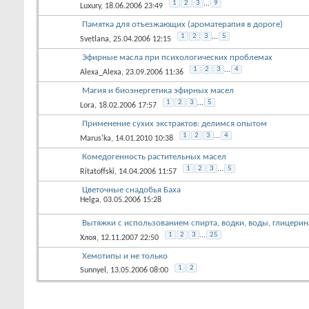
1
2
3
...
9
Luxury
, 18.06.2006 23:49
Памятка для отъезжающих (ароматерапия в дороге)
1
2
3
...
5
Svetlana
, 25.04.2006 12:15
Эфирные масла при психологических проблемах
1
2
3
...
4
Alexa_Alexa
, 23.09.2006 11:36
Магия и биоэнергетика эфирных масел
1
2
3
...
5
Lora
, 18.02.2006 17:57
Применение сухих экстрактов: делимся опытом
1
2
3
...
4
Marus'ka
, 14.01.2010 10:38
Комедогенность растительных масел
1
2
3
...
5
Ritatoffski
, 14.04.2006 11:57
Цветочные снадобья Баха
Helga
, 03.05.2006 15:28
Вытяжки с использованием спирта, водки, воды, глицерин
1
2
3
...
25
Хлоя
, 12.11.2007 22:50
Хемотипы и не только
1
2
Sunnyel
, 13.05.2006 08:00