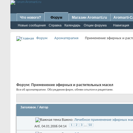
Что нового?
Форум
Магазин Aromarti.ru
Aromarti-C
Новые сообщения
Справка
Календарь
Опции форума
Навигация
Форум
Ароматерапия
Применение эфирных и раст
Форум:
Применение эфирных и растительных масел
Все об ароматерапии. Обсуждение фирм, обмен опытом и рецептами.
Заголовок
/
Автор
Важно:
Лечебное применение эфирных ма
1
2
3
...
50
Arti
, 04.01.2006 04:14