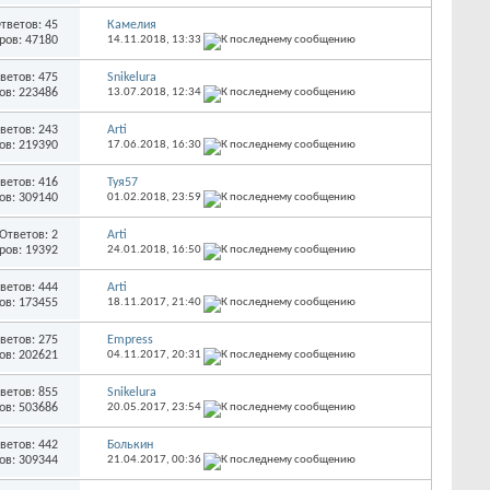
тветов: 45
Камелия
ров: 47180
14.11.2018,
13:33
ветов: 475
Snikelura
ов: 223486
13.07.2018,
12:34
ветов: 243
Arti
ов: 219390
17.06.2018,
16:30
ветов: 416
Туя57
ов: 309140
01.02.2018,
23:59
Ответов: 2
Arti
ров: 19392
24.01.2018,
16:50
ветов: 444
Arti
ов: 173455
18.11.2017,
21:40
ветов: 275
Empress
ов: 202621
04.11.2017,
20:31
ветов: 855
Snikelura
ов: 503686
20.05.2017,
23:54
ветов: 442
Болькин
ов: 309344
21.04.2017,
00:36