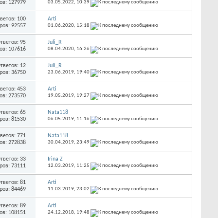
ов: 127979
03.05.2022,
10:39
ветов: 100
Arti
ров: 92557
01.06.2020,
15:18
тветов: 95
Juli_R
ов: 107616
08.04.2020,
16:26
тветов: 12
Juli_R
ров: 36750
23.06.2019,
19:40
ветов: 453
Arti
ов: 273570
19.05.2019,
19:27
тветов: 65
Nata118
ров: 81530
06.05.2019,
11:16
ветов: 771
Nata118
ов: 272838
30.04.2019,
23:49
тветов: 33
Irina Z
ров: 73111
12.03.2019,
11:25
тветов: 81
Arti
ров: 84469
11.03.2019,
23:02
тветов: 89
Arti
ов: 108151
24.12.2018,
19:48