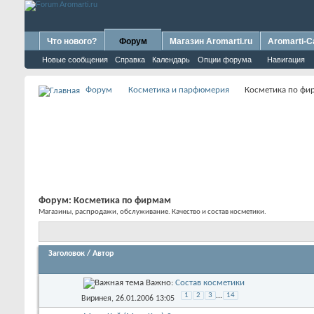
Что нового?
Форум
Магазин Aromarti.ru
Aromarti-C
Новые сообщения
Справка
Календарь
Опции форума
Навигация
Форум
Косметика и парфюмерия
Косметика по фи
Форум:
Косметика по фирмам
Магазины, распродажи, обслуживание. Качество и состав косметики.
Заголовок
/
Автор
Важно:
Состав косметики
1
2
3
...
14
Виринея
, 26.01.2006 13:05