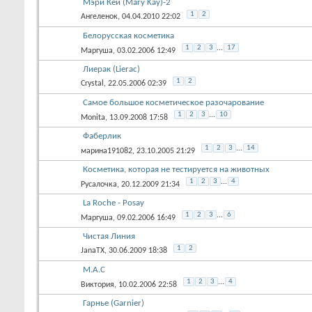
Мэри Кей (Mary Kay)-2
1
2
Ангеленок
, 04.04.2010 22:02
Белорусская косметика
1
2
3
...
17
Маргуша
, 03.02.2006 12:49
Лиерак (Lierac)
1
2
Crystal
, 22.05.2006 02:39
Самое большое косметическое разочарование
1
2
3
...
10
Monita
, 13.09.2008 17:58
Фаберлик
1
2
3
...
14
марина191082
, 23.10.2005 21:29
Косметика, которая не тестируется на животных
1
2
3
...
4
Русалочка
, 20.12.2009 21:34
La Roche - Posay
1
2
3
...
6
Маргуша
, 09.02.2006 16:49
Чистая Линия
1
2
JanaTX
, 30.06.2009 18:38
M.A.C
1
2
3
...
4
Виктория
, 10.02.2006 22:58
Гарнье (Gаrnier)