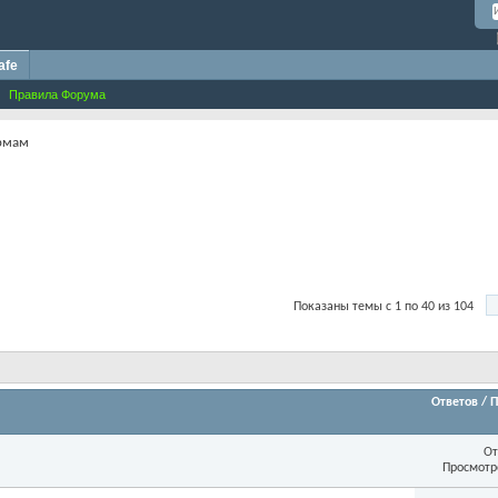
afe
Правила Форума
рмам
Показаны темы с 1 по 40 из 104
Ответов
/
П
От
Просмотр