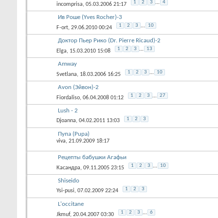
1
2
3
...
4
incomprisa
, 05.03.2006 21:17
Ив Роше (Yves Rocher)-3
1
2
3
...
10
F-ort
, 29.06.2010 00:24
Доктор Пьер Рико (Dr. Pierre Ricaud)-2
1
2
3
...
13
Elga
, 15.03.2010 15:08
Amway
1
2
3
...
10
Svetlana
, 18.03.2006 16:25
Avon (Эйвон)-2
1
2
3
...
27
Fiordaliso
, 06.04.2008 01:12
Lush - 2
1
2
3
Djoanna
, 04.02.2011 13:03
Пупа (Pupa)
viva
, 21.09.2009 18:17
Рецепты бабушки Агафьи
1
2
3
...
10
Касандра
, 09.11.2005 23:15
Shiseido
1
2
3
Ysi-pusi
, 07.02.2009 22:24
L'occitane
1
2
3
...
6
Jkmuf
, 20.04.2007 03:30