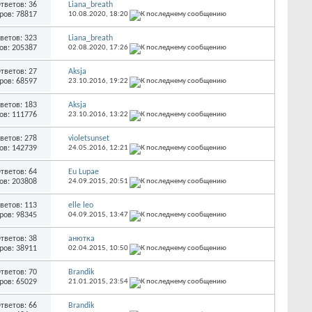
тветов: 36
Liana_breath
ров: 78817
10.08.2020,
18:20
ветов: 323
Liana_breath
ов: 205387
02.08.2020,
17:26
тветов: 27
Aksja
ров: 68597
23.10.2016,
19:22
ветов: 183
Aksja
ов: 111776
23.10.2016,
13:22
ветов: 278
violetsunset
ов: 142739
24.05.2016,
12:21
тветов: 64
Eu Lupae
ов: 203808
24.09.2015,
20:51
ветов: 113
elle leo
ров: 98345
04.09.2015,
13:47
тветов: 38
анютка
ров: 38911
02.04.2015,
10:50
тветов: 70
Brandik
ров: 65029
21.01.2015,
23:54
тветов: 66
Brandik