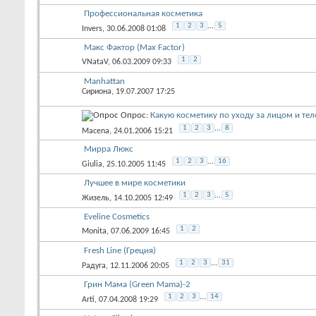
Профессиональная косметика
1
2
3
...
5
Invers
, 30.06.2008 01:08
Макс Фактор (Max Factor)
1
2
VNataV
, 06.03.2009 09:33
Manhattan
Сириона
, 19.07.2007 17:25
Опрос:
Какую косметику по уходу за лицом и тел
1
2
3
...
8
Macena
, 24.01.2006 15:21
Мирра Люкс
1
2
3
...
16
Giulia
, 25.10.2005 11:45
Лучшее в мире косметики
1
2
3
...
5
Жизель
, 14.10.2005 12:49
Eveline Cosmetics
1
2
Monita
, 07.06.2009 16:45
Fresh Line (Греция)
1
2
3
...
31
Радуга
, 12.11.2006 20:05
Грин Мама (Green Mama)-2
1
2
3
...
14
Arti
, 07.04.2008 19:29