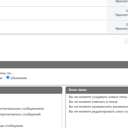
Просмот
О
Просмот
О
Просмот
емы по...
ию
убыванию
Ваши права
Вы
не можете
создавать новые темы
Вы
не можете
отвечать в темах
Вы
не можете
прикреплять вложени
прочитанными сообщениями
Вы
не можете
редактировать свои с
непрочитанных сообщений
ваши сообщения