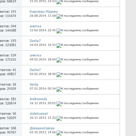
ров: 68619
21.01.2015,
23:52
ветов: 191
Королева Марина
ов: 115474
26.08.2014,
11:58
ветов: 244
анютка
ов: 144368
12.06.2014,
22:45
ветов: 193
Dasha7
ов: 123081
24.03.2014,
16:31
ветов: 539
анютка
ов: 175155
09.02.2014,
18:04
тветов: 41
Dasha7
ров: 49857
03.02.2014,
18:40
тветов: 16
Verda
ров: 29109
07.01.2014,
00:34
ветов: 181
Andromeda
ов: 120674
16.12.2013,
20:01
тветов: 56
violetsunset
ров: 52029
26.11.2013,
12:32
ветов: 106
ДевушкаСевера
ров: 90767
03.10.2013,
19:06