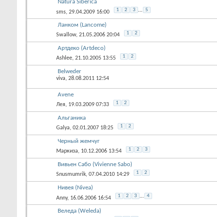
Natura Siberica
1
2
3
...
5
sms
, 29.04.2009 16:00
Ланком (Lancome)
1
2
Swallow
, 21.05.2006 20:04
Артдеко (Artdeco)
1
2
Ashlee
, 21.10.2005 13:55
Belweder
viva
, 28.08.2011 12:54
Avene
1
2
Лея
, 19.03.2009 07:33
Альганика
1
2
Galya
, 02.01.2007 18:25
Черный жемчуг
1
2
3
Маркиза
, 10.12.2006 13:54
Вивьен Сабо (Vivienne Sabo)
1
2
Snusmumrik
, 07.04.2010 14:29
Нивея (Nivea)
1
2
3
...
4
Anny
, 16.06.2006 16:54
Веледа (Weleda)