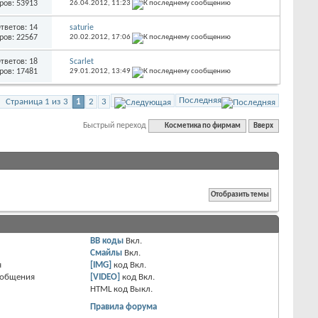
ров: 53913
26.04.2012,
11:23
тветов: 14
saturie
ров: 22567
20.02.2012,
17:06
тветов: 18
Scarlet
ров: 17481
29.01.2012,
13:49
Последняя
Страница 1 из 3
1
2
3
Быстрый переход
Косметика по фирмам
Вверх
BB коды
Вкл.
Смайлы
Вкл.
я
[IMG]
код
Вкл.
ообщения
[VIDEO]
код
Вкл.
HTML код
Выкл.
Правила форума