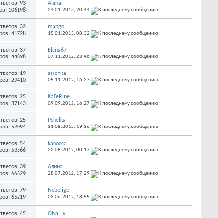
тветов: 93
Alana
ов: 106198
24.01.2013,
20:44
тветов: 32
mango
ров: 41728
15.01.2013,
08:32
тветов: 37
Elena67
ров: 44898
07.11.2012,
23:46
тветов: 19
анютка
ров: 29410
05.11.2012,
16:27
тветов: 25
KaTeRine
ров: 37143
09.09.2012,
16:27
тветов: 25
Pchelka
ров: 59094
31.08.2012,
19:36
тветов: 54
kahocca
ров: 53566
22.08.2012,
00:17
тветов: 39
Алина
ров: 66629
28.07.2012,
17:29
тветов: 79
Nebelige
ров: 65219
03.06.2012,
18:55
тветов: 45
Olya_Iv