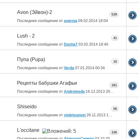
Avon (Эйвон)-2
539
Последнее сообщение от
анютка
09.02.2014
18:04
Lush - 2
41
Последнее сообщение от
Dasha7
03.02.2014
18:40
Пупа (Pupa)
16
Последнее сообщение от
Verda
07.01.2014
00:34
Рецепты бабушки Агафьи
181
Последнее сообщение от
Andromeda
16.12.2013
20:01
Shiseido
56
Последнее сообщение от
violetsunset
26.11.2013
12:32
L'occitane
106
Последнее сообщение от
ДевушкаСевера
03.10.2013
19:06