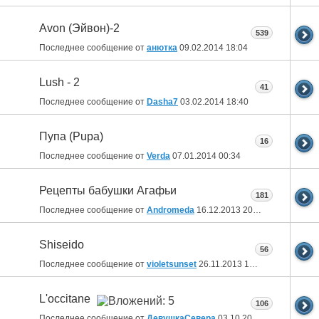
Avon (Эйвон)-2
539
Последнее сообщение от
анютка
09.02.2014
18:04
Lush - 2
41
Последнее сообщение от
Dasha7
03.02.2014
18:40
Пупа (Pupa)
16
Последнее сообщение от
Verda
07.01.2014
00:34
Рецепты бабушки Агафьи
181
Последнее сообщение от
Andromeda
16.12.2013
20:01
Shiseido
56
Последнее сообщение от
violetsunset
26.11.2013
12:32
L'occitane
106
Последнее сообщение от
ДевушкаСевера
03.10.2013
19:06