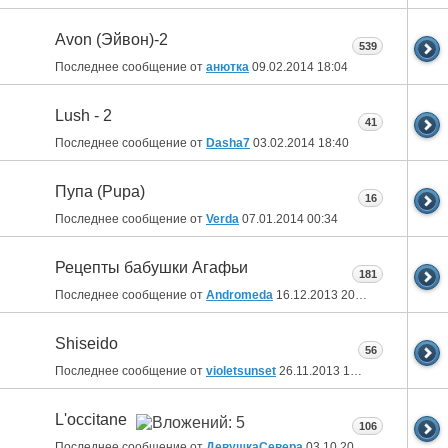
Avon (Эйвон)-2
539
Последнее сообщение от
анютка
09.02.2014
18:04
Lush - 2
41
Последнее сообщение от
Dasha7
03.02.2014
18:40
Пупа (Pupa)
16
Последнее сообщение от
Verda
07.01.2014
00:34
Рецепты бабушки Агафьи
181
Последнее сообщение от
Andromeda
16.12.2013
20:01
Shiseido
56
Последнее сообщение от
violetsunset
26.11.2013
12:32
L'occitane
106
Последнее сообщение от
ДевушкаСевера
03.10.2013
19:06