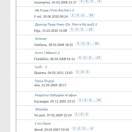
1
2
3
...
4
incomprisa
, 05.03.2006 21:17
Ив Роше (Yves Rocher)-3
1
2
3
...
10
F-ort
, 29.06.2010 00:24
Доктор Пьер Рико (Dr. Pierre Ricaud)-2
1
2
3
...
13
Elga
, 15.03.2010 15:08
Amway
1
2
3
...
10
Svetlana
, 18.03.2006 16:25
Avon (Эйвон)-2
1
2
3
...
27
Fiordaliso
, 06.04.2008 01:12
Lush - 2
1
2
3
Djoanna
, 04.02.2011 13:03
Пупа (Pupa)
viva
, 21.09.2009 18:17
Рецепты бабушки Агафьи
1
2
3
...
10
Касандра
, 09.11.2005 23:15
Shiseido
1
2
3
Ysi-pusi
, 07.02.2009 22:24
L'occitane
1
2
3
...
6
Jkmuf
, 20.04.2007 03:30