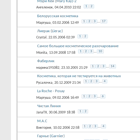
Мэри Кей (Mary Kay)-2
1
2
Ангеленок
, 04.04.2010 22:02
Белорусская косметика
1
2
3
...
17
Маргуша
, 03.02.2006 12:49
Лиерак (Lierac)
1
2
Crystal
, 22.05.2006 02:39
Самое большое косметическое разочарование
1
2
3
...
10
Monita
, 13.09.2008 17:58
Фаберлик
1
2
3
...
14
марина191082
, 23.10.2005 21:29
Косметика, которая не тестируется на животных
1
2
3
...
4
Русалочка
, 20.12.2009 21:34
La Roche - Posay
1
2
3
...
6
Маргуша
, 09.02.2006 16:49
Чистая Линия
1
2
JanaTX
, 30.06.2009 18:38
M.A.C
1
2
3
...
4
Виктория
, 10.02.2006 22:58
Гарнье (Gаrnier)