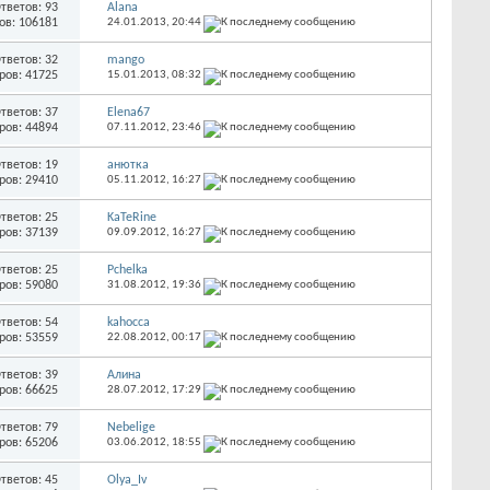
тветов: 93
Alana
ов: 106181
24.01.2013,
20:44
тветов: 32
mango
ров: 41725
15.01.2013,
08:32
тветов: 37
Elena67
ров: 44894
07.11.2012,
23:46
тветов: 19
анютка
ров: 29410
05.11.2012,
16:27
тветов: 25
KaTeRine
ров: 37139
09.09.2012,
16:27
тветов: 25
Pchelka
ров: 59080
31.08.2012,
19:36
тветов: 54
kahocca
ров: 53559
22.08.2012,
00:17
тветов: 39
Алина
ров: 66625
28.07.2012,
17:29
тветов: 79
Nebelige
ров: 65206
03.06.2012,
18:55
тветов: 45
Olya_Iv