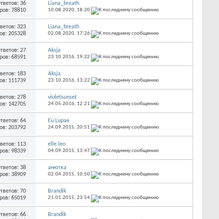
тветов: 36
Liana_breath
ров: 78810
10.08.2020,
18:20
ветов: 323
Liana_breath
ов: 205328
02.08.2020,
17:26
тветов: 27
Aksja
ров: 68591
23.10.2016,
19:22
ветов: 183
Aksja
ов: 111739
23.10.2016,
13:22
ветов: 278
violetsunset
ов: 142705
24.05.2016,
12:21
тветов: 64
Eu Lupae
ов: 203792
24.09.2015,
20:51
ветов: 113
elle leo
ров: 98339
04.09.2015,
13:47
тветов: 38
анютка
ров: 38909
02.04.2015,
10:50
тветов: 70
Brandik
ров: 65019
21.01.2015,
23:54
тветов: 66
Brandik