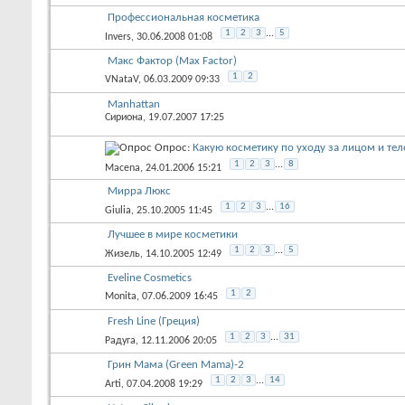
Профессиональная косметика
1
2
3
...
5
Invers
, 30.06.2008 01:08
Макс Фактор (Max Factor)
1
2
VNataV
, 06.03.2009 09:33
Manhattan
Сириона
, 19.07.2007 17:25
Опрос:
Какую косметику по уходу за лицом и тел
1
2
3
...
8
Macena
, 24.01.2006 15:21
Мирра Люкс
1
2
3
...
16
Giulia
, 25.10.2005 11:45
Лучшее в мире косметики
1
2
3
...
5
Жизель
, 14.10.2005 12:49
Eveline Cosmetics
1
2
Monita
, 07.06.2009 16:45
Fresh Line (Греция)
1
2
3
...
31
Радуга
, 12.11.2006 20:05
Грин Мама (Green Mama)-2
1
2
3
...
14
Arti
, 07.04.2008 19:29