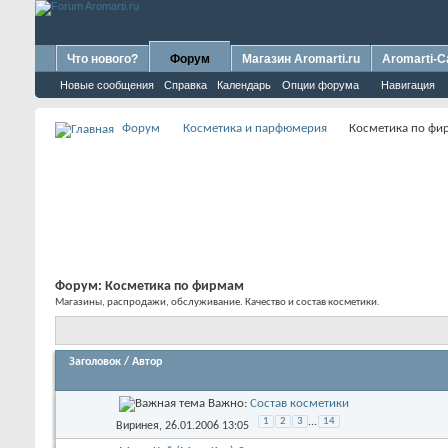
Что нового?
Форум
Магазин Aromarti.ru
Aromarti-C
Новые сообщения
Справка
Календарь
Опции форума
Навигация
Форум
Косметика и парфюмерия
Косметика по фи
Форум:
Косметика по фирмам
Магазины, распродажи, обслуживание. Качество и состав косметики.
Заголовок
/
Автор
Важно:
Состав косметики
1
2
3
...
14
Виринея
, 26.01.2006 13:05