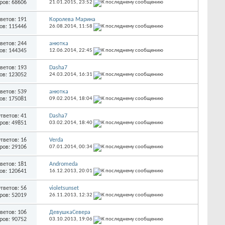
ров: 68606
21.01.2015,
23:52
ветов: 191
Королева Марина
ов: 115446
26.08.2014,
11:58
ветов: 244
анютка
ов: 144345
12.06.2014,
22:45
ветов: 193
Dasha7
ов: 123052
24.03.2014,
16:31
ветов: 539
анютка
ов: 175081
09.02.2014,
18:04
тветов: 41
Dasha7
ров: 49851
03.02.2014,
18:40
тветов: 16
Verda
ров: 29106
07.01.2014,
00:34
ветов: 181
Andromeda
ов: 120641
16.12.2013,
20:01
тветов: 56
violetsunset
ров: 52019
26.11.2013,
12:32
ветов: 106
ДевушкаСевера
ров: 90752
03.10.2013,
19:06