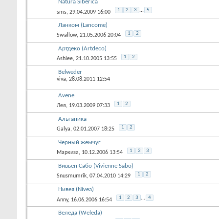
Natura Siberica
1
2
3
...
5
sms
, 29.04.2009 16:00
Ланком (Lancome)
1
2
Swallow
, 21.05.2006 20:04
Артдеко (Artdeco)
1
2
Ashlee
, 21.10.2005 13:55
Belweder
viva
, 28.08.2011 12:54
Avene
1
2
Лея
, 19.03.2009 07:33
Альганика
1
2
Galya
, 02.01.2007 18:25
Черный жемчуг
1
2
3
Маркиза
, 10.12.2006 13:54
Вивьен Сабо (Vivienne Sabo)
1
2
Snusmumrik
, 07.04.2010 14:29
Нивея (Nivea)
1
2
3
...
4
Anny
, 16.06.2006 16:54
Веледа (Weleda)