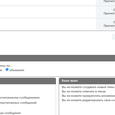
Просмот
О
Просмот
О
Просмот
емы по...
ию
убыванию
Ваши права
Вы
не можете
создавать новые темы
Вы
не можете
отвечать в темах
Вы
не можете
прикреплять вложени
прочитанными сообщениями
Вы
не можете
редактировать свои с
непрочитанных сообщений
ваши сообщения