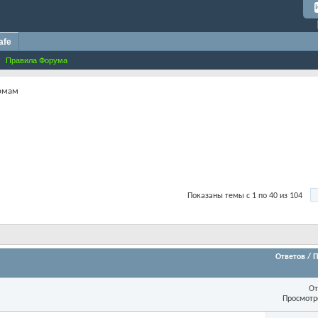
afe
Правила Форума
рмам
Показаны темы с 1 по 40 из 104
Ответов
/
П
От
Просмотр