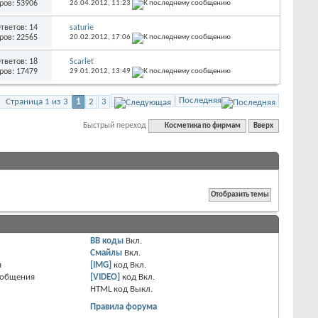
ров: 53906
26.04.2012,
11:23
тветов: 14
saturie
ров: 22565
20.02.2012,
17:06
тветов: 18
Scarlet
ров: 17479
29.01.2012,
13:49
Последняя
Страница 1 из 3
1
2
3
Быстрый переход
Косметика по фирмам
Вверх
BB коды
Вкл.
Смайлы
Вкл.
я
[IMG]
код
Вкл.
ообщения
[VIDEO]
код
Вкл.
HTML код
Выкл.
Правила форума