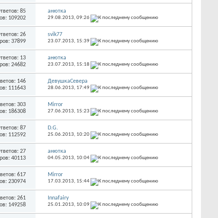
тветов: 85
анютка
ов: 109202
29.08.2013,
09:26
тветов: 26
svik77
ров: 37899
23.07.2013,
15:39
тветов: 13
анютка
ров: 24682
23.07.2013,
15:18
ветов: 146
ДевушкаСевера
ов: 111643
28.06.2013,
17:49
ветов: 303
Mirror
ов: 186308
27.06.2013,
15:23
тветов: 87
D.G.
ов: 112592
25.06.2013,
10:20
тветов: 27
анютка
ров: 40113
04.05.2013,
10:04
ветов: 617
Mirror
ов: 230974
17.03.2013,
15:44
ветов: 261
Innafairy
ов: 149258
25.01.2013,
10:09