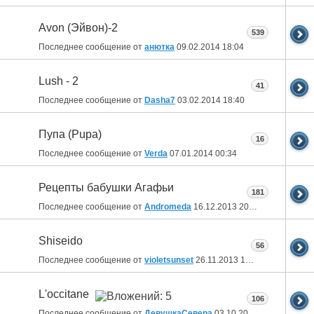
Avon (Эйвон)-2
539
Последнее сообщение от
анютка
09.02.2014
18:04
Lush - 2
41
Последнее сообщение от
Dasha7
03.02.2014
18:40
Пупа (Pupa)
16
Последнее сообщение от
Verda
07.01.2014
00:34
Рецепты бабушки Агафьи
181
Последнее сообщение от
Andromeda
16.12.2013
20:01
Shiseido
56
Последнее сообщение от
violetsunset
26.11.2013
12:32
L'occitane
106
Последнее сообщение от
ДевушкаСевера
03.10.2013
19:06