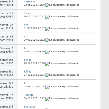
ветов: 243
Камелия
ов: 108058
02.06.2021,
18:00
тветов: 95
Capra
ров: 70767
30.10.2020,
20:31
тветов: 22
Arti
ров: 22519
01.06.2020,
00:39
тветов: 92
Arti
ров: 79454
09.05.2020,
22:22
Ответов: 2
Arti
ров: 10805
28.04.2020,
03:30
ветов: 168
Juli_R
ров: 89387
23.12.2018,
20:10
ветов: 691
Juli_R
ов: 226563
27.10.2018,
23:06
ветов: 742
Arti
ов: 261811
28.05.2018,
00:24
тветов: 17
Васаби
ров: 27976
06.11.2017,
18:22
ветов: 276
Экстракт