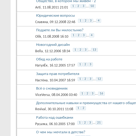
Общество, в котором мы живем - 2
1
2
3
...
50
Arti
, 11.08.2011 21:01
Юридические вопросы
1
2
3
...
4
Славяна
, 09.12.2008 22:46
Подаете ли Вы милостыню?
1
2
3
...
4
Olik
, 11.08.2008 16:10
Новогодний дизайн
1
2
3
...
13
Bella
, 12.12.2006 18:34
Обед на работе
1
2
3
НатулЁк
, 16.12.2005 17:57
Защита прав потребителя
1
2
3
...
12
Настёна
, 10.04.2007 16:59
Всё о сновидениях
1
2
3
...
16
ViceVersa
, 08.04.2006 03:40
Дополнительные навыки и преимущества от нашего обще
1
2
Revival
, 30.10.2011 11:08
Работа над ошибками
1
2
3
...
21
Русалка
, 06.10.2005 17:00
О чем мы мечтали в детстве?