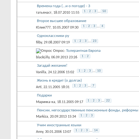
Времена года (...и о погоде) - 3
1
2
3
...
50
татьянаст
, 18.07.2010 11:55
Второе высшее образование
1
2
3
...
4
Юлия777
, 10.05.2007 09:30
Одноклассники ру
1
2
3
...
23
filby
, 29.08.2007 09:19
Опрос:
Толерантная Европа
1
2
blackLilly
, 06.09.2013 23:26
Загадай желание!
1
2
3
...
10
Vanilla
, 24.12.2006 15:02
Жизнь в кредит (о долгах)
1
2
3
...
7
Arti
, 22.11.2005 18:31
Подарки
1
2
3
...
22
Маринка-ка
, 18.11.2005 09:17
Пенсии, негосударственные пенсионные фонды, реформы и
1
2
3
Markiza
, 20.09.2013 15:34
Учим иностранные языки
1
2
3
...
14
Anny
, 30.01.2006 13:07