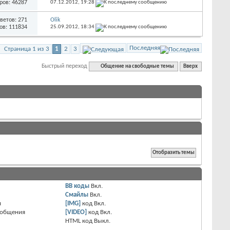
ров: 46287
07.12.2012,
19:28
ветов: 271
Olik
ов: 111834
25.09.2012,
18:34
Последняя
Страница 1 из 3
1
2
3
Быстрый переход
Общение на свободные темы
Вверх
BB коды
Вкл.
Смайлы
Вкл.
я
[IMG]
код
Вкл.
ообщения
[VIDEO]
код
Вкл.
HTML код
Выкл.