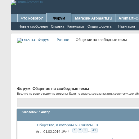
Что нового?
Форум
Магазин Aromarti.ru
Aromarti-C
Новые сообщения
Справка
Календарь
Опции форума
Навигация
Форум
Разное
Общение на свободные темы
Форум:
Общение на свободные темы
Все, что не вошло в другие форумы. Если не знаете, где разместить свою тему, делайт
Заголовок
/
Автор
Общество, в котором мы живем - 3
1
2
3
...
42
Arti
, 01.03.2014 19:44