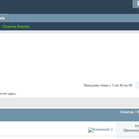
afe
Правила Форума
Показаны темы с 1 по 40 из 90
е это здесь.
Ответов
/
П
От
Просмотр