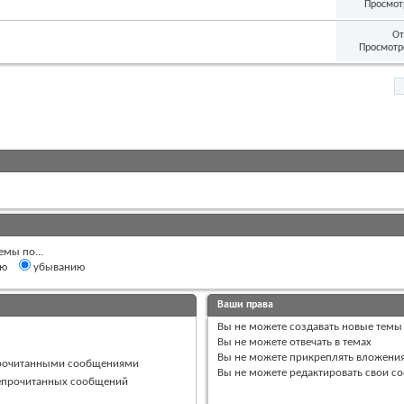
Просмот
От
Просмотр
емы по...
ию
убыванию
Ваши права
Вы
не можете
создавать новые темы
Вы
не можете
отвечать в темах
Вы
не можете
прикреплять вложени
прочитанными сообщениями
Вы
не можете
редактировать свои с
непрочитанных сообщений