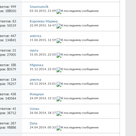
ветов: 999
Snusmumrik
ов: 188050
03.10.2015,
21:09
тветов: 63
Королева Марина
ров: 50519
22.09.2015,
16:47
ветов: 447
анютка
ов: 134841
11.06.2015,
12:59
тветов: 21
пунта
ров: 27005
15.05.2015,
22:03
ветов: 186
Мурочка
ров: 80579
31.12.2014,
22:43
ветов: 134
анютка
ров: 76257
03.12.2014,
23:01
ветов: 436
Изящная
ов: 140564
24.09.2014,
13:12
тветов: 41
Uznau
ров: 36712
26.06.2014,
18:17
ветов: 267
Dana
ров: 98886
24.04.2014,
00:33