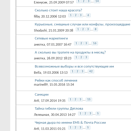
1
2
3
...
14
Еленусик
, 25.09.2009 07:57
Сколько стоит наша красота?
1
2
3
...
6
filby
, 20.12.2006 12:03
Курьезные, смешные случаи или конфузы, произошедшие
1
2
3
...
8
Shodashi
, 21.01.2009 20:38
Сетевые маркетинги
1
2
3
...
16
анютка
, 07.01.2007 16:47
А сколько вы тратите на продукты в месяц?
1
2
3
анютка
, 26.09.2012 18:23
Всевозможные выборы и все сопутствующее им
1
2
3
...
42
Bella
, 19.03.2006 13:13
Рейки как способ лечения
marine89
, 15.05.2016 15:34
Санкции
1
2
3
...
15
Arti
, 17.09.2014 19:35
Тайна гибели группы Дятлова
1
2
3
...
5
Лелешная
, 30.04.2013 14:27
Черная дыра по имени EMS & Почта России
1
2
3
...
5
Arti
, 11.03.2011 01:21