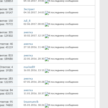
ов: 120853
04.10.2017,
14:05
ветов: 106
Экстракт
ров: 59147
04.10.2017,
14:01
ветов: 150
Juli_R
ров: 79772
02.06.2017,
00:05
ветов: 305
анютка
ов: 129302
10.02.2017,
12:19
тветов: 46
анютка
ров: 45119
27.10.2016,
11:48
ветов: 833
анютка
ов: 189080
22.05.2016,
20:30
Ответов: 4
marine89
ров: 19185
16.05.2016,
13:15
ветов: 283
анютка
ов: 122395
07.05.2016,
20:28
тветов: 84
анютка
ров: 63573
11.01.2016,
10:37
тветов: 95
Snusmumrik
ров: 74602
05.01.2016,
18:26