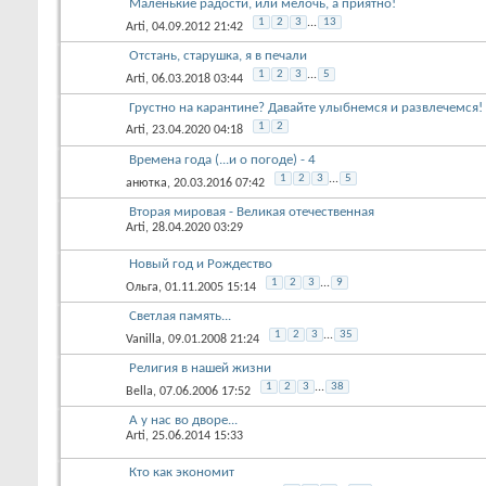
Маленькие радости, или мелочь, а приятно!
1
2
3
...
13
Arti
, 04.09.2012 21:42
Отстань, старушка, я в печали
1
2
3
...
5
Arti
, 06.03.2018 03:44
Грустно на карантине? Давайте улыбнемся и развлечемся!
1
2
Arti
, 23.04.2020 04:18
Времена года (...и о погоде) - 4
1
2
3
...
5
анютка
, 20.03.2016 07:42
Вторая мировая - Великая отечественная
Arti
, 28.04.2020 03:29
Новый год и Рождество
1
2
3
...
9
Ольга
, 01.11.2005 15:14
Светлая память...
1
2
3
...
35
Vanilla
, 09.01.2008 21:24
Религия в нашей жизни
1
2
3
...
38
Bella
, 07.06.2006 17:52
А у нас во дворе...
Arti
, 25.06.2014 15:33
Кто как экономит