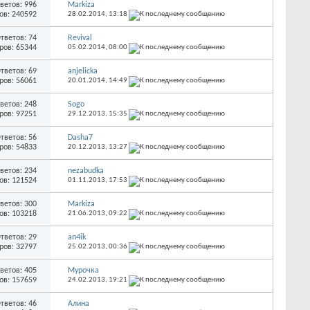
ветов: 996
Markiza
ов: 240592
28.02.2014,
13:18
тветов: 74
Revival
ров: 65344
05.02.2014,
08:00
тветов: 69
anjelicka
ров: 56061
20.01.2014,
14:49
ветов: 248
Sogo
ров: 97251
29.12.2013,
15:35
тветов: 56
Dasha7
ров: 54833
20.12.2013,
13:27
ветов: 234
nezabudka
ов: 121524
01.11.2013,
17:53
ветов: 300
Markiza
ов: 103218
21.06.2013,
09:22
тветов: 29
an4ik
ров: 32797
25.02.2013,
00:36
ветов: 405
Мурочка
ов: 157659
24.02.2013,
19:21
тветов: 46
Алина