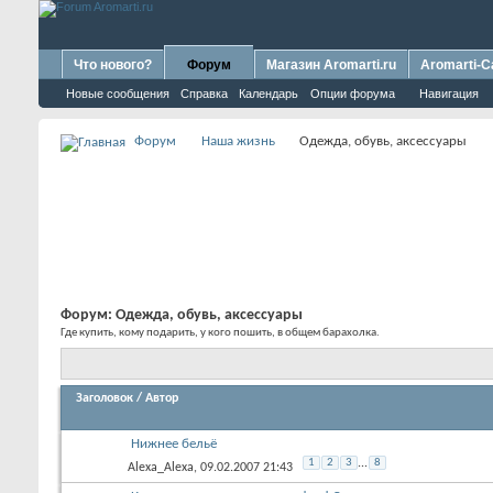
Что нового?
Форум
Магазин Aromarti.ru
Aromarti-C
Новые сообщения
Справка
Календарь
Опции форума
Навигация
Форум
Наша жизнь
Одежда, обувь, аксессуары
Форум:
Одежда, обувь, аксессуары
Где купить, кому подарить, у кого пошить, в общем барахолка.
Заголовок
/
Автор
Нижнее бельё
1
2
3
...
8
Alexa_Alexa
, 09.02.2007 21:43