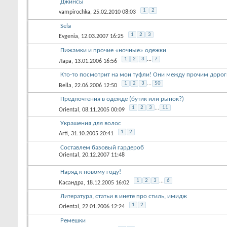
Джинсы
1
2
vampirochka
, 25.02.2010 08:03
Sela
1
2
3
Evgenia
, 12.03.2007 16:25
Пижамки и прочие «ночные» одежки
1
2
3
...
7
Лара
, 13.01.2006 16:56
Кто-то посмотрит на мои туфли! Они между прочим дороги
1
2
3
...
50
Bella
, 22.06.2006 12:50
Предпочтения в одежде (бутик или рынок?)
1
2
3
...
11
Oriental
, 08.11.2005 00:09
Украшения для волос
1
2
Arti
, 31.10.2005 20:41
Составлем базовый гардероб
Oriental
, 20.12.2007 11:48
Наряд к новому году!
1
2
3
...
6
Касандра
, 18.12.2005 16:02
Литература, статьи в инете про стиль, имидж
1
2
Oriental
, 22.01.2006 12:24
Ремешки