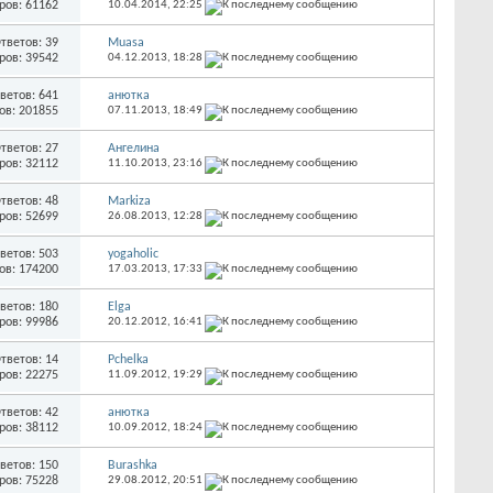
ров: 61162
10.04.2014,
22:25
тветов: 39
Muasa
ров: 39542
04.12.2013,
18:28
ветов: 641
анютка
ов: 201855
07.11.2013,
18:49
тветов: 27
Ангелина
ров: 32112
11.10.2013,
23:16
тветов: 48
Markiza
ров: 52699
26.08.2013,
12:28
ветов: 503
yogaholic
ов: 174200
17.03.2013,
17:33
ветов: 180
Elga
ров: 99986
20.12.2012,
16:41
тветов: 14
Pchelka
ров: 22275
11.09.2012,
19:29
тветов: 42
анютка
ров: 38112
10.09.2012,
18:24
ветов: 150
Burashka
ров: 75228
29.08.2012,
20:51