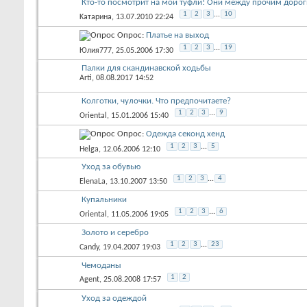
Кто-то посмотрит на мои туфли! Они между прочим дороги
1
2
3
...
10
Kатарина
, 13.07.2010 22:24
Опрос:
Платье на выход
1
2
3
...
19
Юлия777
, 25.05.2006 17:30
Палки для скандинавской ходьбы
Arti
, 08.08.2017 14:52
Колготки, чулочки. Что предпочитаете?
1
2
3
...
9
Oriental
, 15.01.2006 15:40
Опрос:
Одежда секонд хенд
1
2
3
...
5
Helga
, 12.06.2006 12:10
Уход за обувью
1
2
3
...
4
ElenaLa
, 13.10.2007 13:50
Купальники
1
2
3
...
6
Oriental
, 11.05.2006 19:05
Золото и серебро
1
2
3
...
23
Candy
, 19.04.2007 19:03
Чемоданы
1
2
Agent
, 25.08.2008 17:57
Уход за одеждой