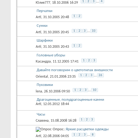
1
2
3
...
4
Юлия777
, 18.10.2006 16:29
Перчатки
1
2
Arti
, 31.10.2005 20:48
Сумки
1
2
3
...
33
Arti
, 31.10.2005 20:45
Шарфики
1
2
Arti
, 31.10.2005 20:43
Головные уборы
1
2
3
Касандра
, 11.12.2005 17:41
Давайте поговорим о цветотипах внешности
1
2
3
...
26
Oriental
, 21.01.2006 23:35
Пуховики
1
2
3
...
10
lena
, 26.10.2006 09:50
Драгоценные, полудрагоценные камни
Arti
, 12.05.2012 18:44
Часы
1
2
3
Славяна
, 15.08.2008 16:28
Опрос:
Яркие расцветки одежды
1
2
3
...
8
Arti
, 22.08.2006 04:05