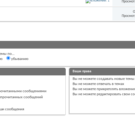
Просмот
О
Просмот
емы по...
ию
убыванию
Ваши права
Вы
не можете
создавать новые темы
Вы
не можете
отвечать в темах
Вы
не можете
прикреплять вложени
прочитанными сообщениями
Вы
не можете
редактировать свои с
непрочитанных сообщений
ваши сообщения