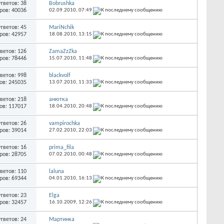
тветов: 38
Bobrushka
ров: 40036
02.09.2010,
07:49
тветов: 45
MariNchik
ров: 42957
18.08.2010,
13:15
ветов: 126
ZamaZzZka
ров: 78446
15.07.2010,
11:48
ветов: 998
blackvolf
ов: 245035
13.07.2010,
11:33
ветов: 218
анютка
ов: 117017
18.04.2010,
20:48
тветов: 26
vampirochka
ров: 39014
27.02.2010,
22:03
тветов: 16
prima_fila
ров: 28705
07.02.2010,
00:48
ветов: 110
laluna
ров: 69344
04.01.2010,
16:13
тветов: 23
Elga
ров: 32457
16.10.2009,
12:26
тветов: 24
Мартинка