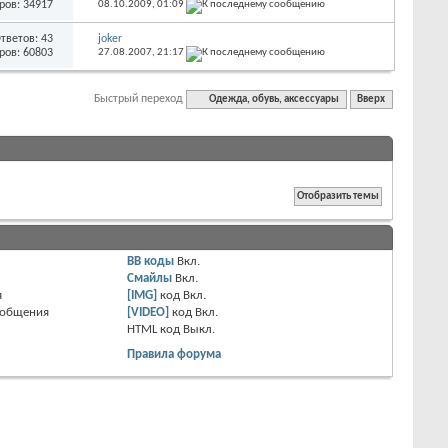
ров: 34917
08.10.2009,
01:09
тветов: 43
joker
ров: 60803
27.08.2007,
21:17
Быстрый переход
Одежда, обувь, аксессуары
Вверх
BB коды
Вкл.
Смайлы
Вкл.
я
[IMG]
код
Вкл.
ообщения
[VIDEO]
код
Вкл.
HTML код
Выкл.
Правила форума