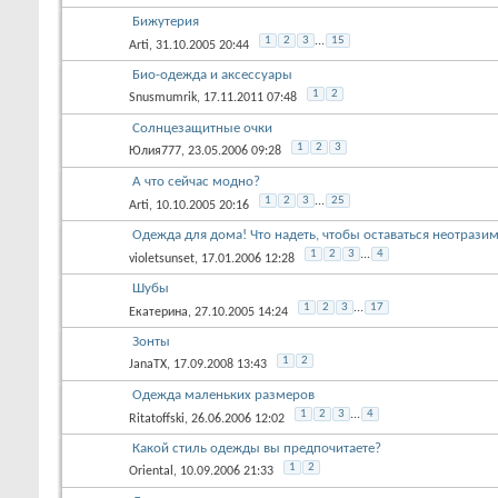
Бижутерия
1
2
3
...
15
Arti
, 31.10.2005 20:44
Био-одежда и аксессуары
1
2
Snusmumrik
, 17.11.2011 07:48
Солнцезащитные очки
1
2
3
Юлия777
, 23.05.2006 09:28
А что сейчас модно?
1
2
3
...
25
Arti
, 10.10.2005 20:16
Одежда для дома! Что надеть, чтобы оставаться неотрази
1
2
3
...
4
violetsunset
, 17.01.2006 12:28
Шубы
1
2
3
...
17
Екатерина
, 27.10.2005 14:24
Зонты
1
2
JanaTX
, 17.09.2008 13:43
Одежда маленьких размеров
1
2
3
...
4
Ritatoffski
, 26.06.2006 12:02
Какой стиль одежды вы предпочитаете?
1
2
Oriental
, 10.09.2006 21:33