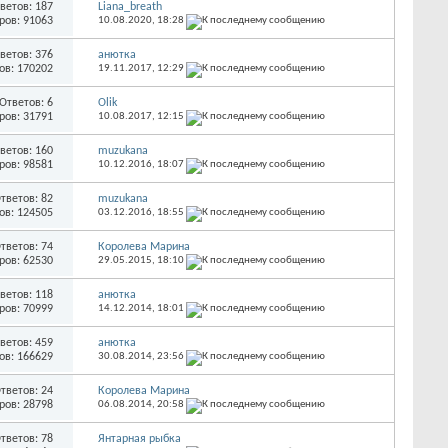
ветов: 187
Liana_breath
ров: 91063
10.08.2020,
18:28
ветов: 376
анютка
ов: 170202
19.11.2017,
12:29
Ответов: 6
Olik
ров: 31791
10.08.2017,
12:15
ветов: 160
muzukana
ров: 98581
10.12.2016,
18:07
тветов: 82
muzukana
ов: 124505
03.12.2016,
18:55
тветов: 74
Королева Марина
ров: 62530
29.05.2015,
18:10
ветов: 118
анютка
ров: 70999
14.12.2014,
18:01
ветов: 459
анютка
ов: 166629
30.08.2014,
23:56
тветов: 24
Королева Марина
ров: 28798
06.08.2014,
20:58
тветов: 78
Янтарная рыбка