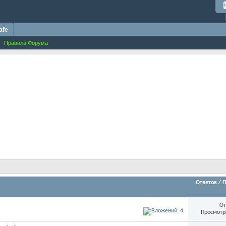
afe
Правила Форума
Ответов
/
П
От
Просмотр