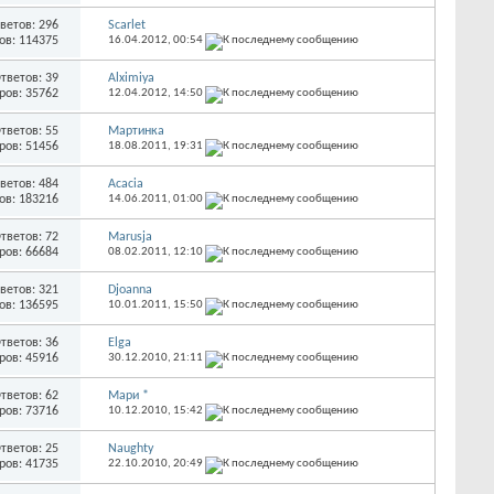
ветов: 296
Scarlet
ов: 114375
16.04.2012,
00:54
тветов: 39
Alximiya
ров: 35762
12.04.2012,
14:50
тветов: 55
Мартинка
ров: 51456
18.08.2011,
19:31
ветов: 484
Acacia
ов: 183216
14.06.2011,
01:00
тветов: 72
Marusja
ров: 66684
08.02.2011,
12:10
ветов: 321
Djoanna
ов: 136595
10.01.2011,
15:50
тветов: 36
Elga
ров: 45916
30.12.2010,
21:11
тветов: 62
Мари *
ров: 73716
10.12.2010,
15:42
тветов: 25
Naughty
ров: 41735
22.10.2010,
20:49