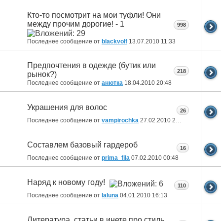
Кто-то посмотрит на мои туфли! Они
между прочим дорогие! - 1
998
Последнее сообщение от
blackvolf
13.07.2010
11:33
Предпочтения в одежде (бутик или
218
рынок?)
Последнее сообщение от
анютка
18.04.2010
20:48
Украшения для волос
26
Последнее сообщение от
vampirochka
27.02.2010
22:03
Составлем базовый гардероб
16
Последнее сообщение от
prima_fila
07.02.2010
00:48
Наряд к новому году!
110
Последнее сообщение от
laluna
04.01.2010
16:13
Литература, статьи в инете про стиль,