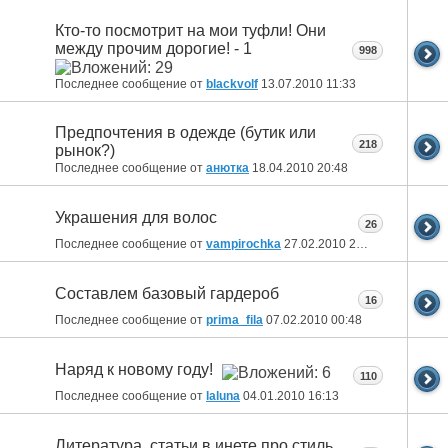
Кто-то посмотрит на мои туфли! Они
между прочим дорогие! - 1
998
Последнее сообщение от
blackvolf
13.07.2010
11:33
Предпочтения в одежде (бутик или
218
рынок?)
Последнее сообщение от
анютка
18.04.2010
20:48
Украшения для волос
26
Последнее сообщение от
vampirochka
27.02.2010
22:03
Составлем базовый гардероб
16
Последнее сообщение от
prima_fila
07.02.2010
00:48
Наряд к новому году!
110
Последнее сообщение от
laluna
04.01.2010
16:13
Литература, статьи в инете про стиль,