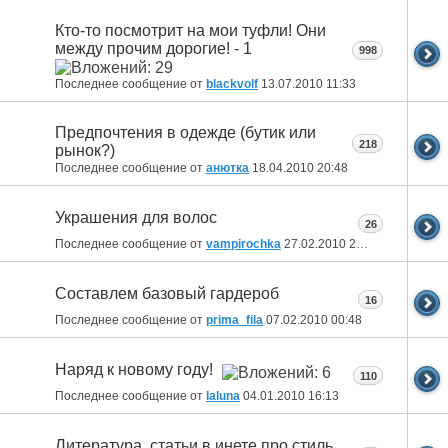
Кто-то посмотрит на мои туфли! Они
между прочим дорогие! - 1
998
Последнее сообщение от
blackvolf
13.07.2010
11:33
Предпочтения в одежде (бутик или
218
рынок?)
Последнее сообщение от
анютка
18.04.2010
20:48
Украшения для волос
26
Последнее сообщение от
vampirochka
27.02.2010
22:03
Составлем базовый гардероб
16
Последнее сообщение от
prima_fila
07.02.2010
00:48
Наряд к новому году!
110
Последнее сообщение от
laluna
04.01.2010
16:13
Литература, статьи в инете про стиль,