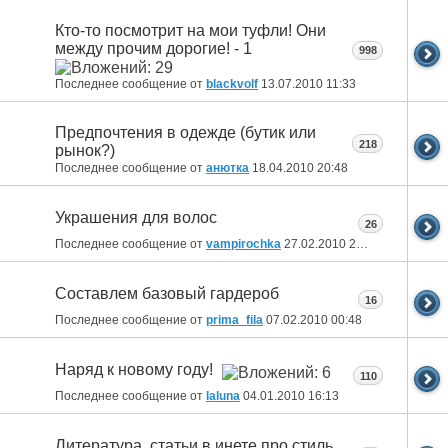
Кто-то посмотрит на мои туфли! Они
между прочим дорогие! - 1
998
Последнее сообщение от
blackvolf
13.07.2010
11:33
Предпочтения в одежде (бутик или
218
рынок?)
Последнее сообщение от
анютка
18.04.2010
20:48
Украшения для волос
26
Последнее сообщение от
vampirochka
27.02.2010
22:03
Составлем базовый гардероб
16
Последнее сообщение от
prima_fila
07.02.2010
00:48
Наряд к новому году!
110
Последнее сообщение от
laluna
04.01.2010
16:13
Литература, статьи в инете про стиль,