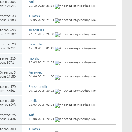
ветов: 303
Arti
ов: 124515
27.10.2020,
21:14
тветов: 33
анютка
ров: 35983
09.05.2020,
21:01
ветов: 698
Лелешная
ов: 190109
26.11.2017,
23:38
тветов: 23
Saxarinka
ров: 37714
12.10.2017,
02:43
ветов: 216
morsha
ров: 90714
25.09.2017,
22:02
Ответов: 5
Ангелина
ров: 14180
04.06.2017,
11:20
ветов: 470
Snusmumrik
ов: 153657
07.12.2016,
20:22
ветов: 884
an4ik
ов: 271698
21.07.2016,
02:06
тветов: 26
Arti
ров: 35434
10.06.2016,
20:21
ветов: 300
анютка