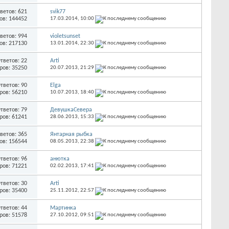
ветов: 621
svik77
ов: 144452
17.03.2014,
10:00
ветов: 994
violetsunset
ов: 217130
13.01.2014,
22:30
тветов: 22
Arti
ров: 35250
20.07.2013,
21:29
тветов: 90
Elga
ров: 56210
10.07.2013,
18:40
тветов: 79
ДевушкаСевера
ров: 61241
28.06.2013,
15:33
ветов: 365
Янтарная рыбка
ов: 156544
08.05.2013,
22:38
тветов: 96
анютка
ров: 71221
02.02.2013,
17:41
тветов: 30
Arti
ров: 35400
25.11.2012,
22:57
тветов: 44
Мартинка
ров: 51578
27.10.2012,
09:51