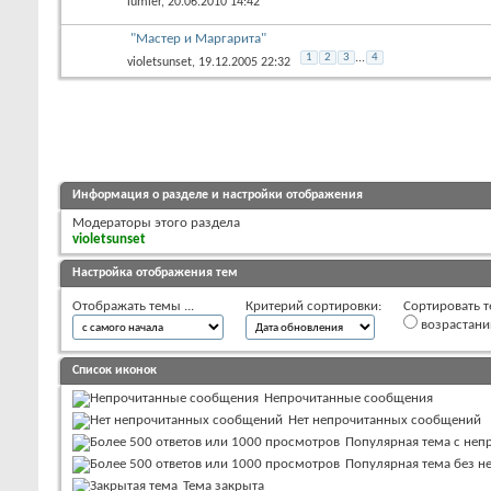
lumier
, 20.06.2010 14:42
"Мастер и Маргарита"
1
2
3
...
4
violetsunset
, 19.12.2005 22:32
Информация о разделе и настройки отображения
Модераторы этого раздела
violetsunset
Настройка отображения тем
Отображать темы ...
Критерий сортировки:
Сортировать т
возрастан
Список иконок
Непрочитанные сообщения
Нет непрочитанных сообщений
Популярная тема с не
Популярная тема без 
Тема закрыта