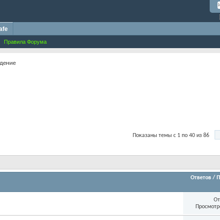
afe
Правила Форума
идение
Показаны темы с 1 по 40 из 86
Ответов
/
П
От
Просмотр