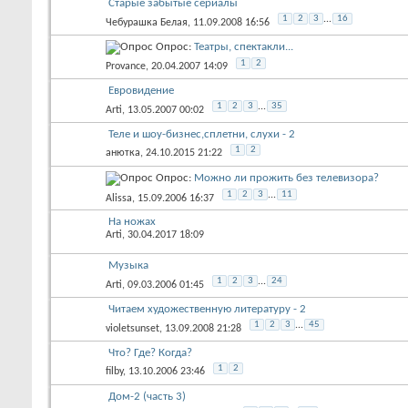
Старые забытые сериалы
1
2
3
...
16
Чебурашка Белая
, 11.09.2008 16:56
Опрос:
Театры, спектакли...
1
2
Provance
, 20.04.2007 14:09
Евровидение
1
2
3
...
35
Arti
, 13.05.2007 00:02
Теле и шоу-бизнес,сплетни, слухи - 2
1
2
анютка
, 24.10.2015 21:22
Опрос:
Можно ли прожить без телевизора?
1
2
3
...
11
Alissa
, 15.09.2006 16:37
На ножах
Arti
, 30.04.2017 18:09
Музыка
1
2
3
...
24
Arti
, 09.03.2006 01:45
Читаем художественную литературу - 2
1
2
3
...
45
violetsunset
, 13.09.2008 21:28
Что? Где? Когда?
1
2
filby
, 13.10.2006 23:46
Дом-2 (часть 3)