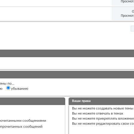
Просмот
О
Просмот
емы по...
ию
убыванию
Ваши права
Вы
не можете
создавать новые темы
Вы
не можете
отвечать в темах
Вы
не можете
прикреплять вложени
прочитанными сообщениями
Вы
не можете
редактировать свои с
непрочитанных сообщений