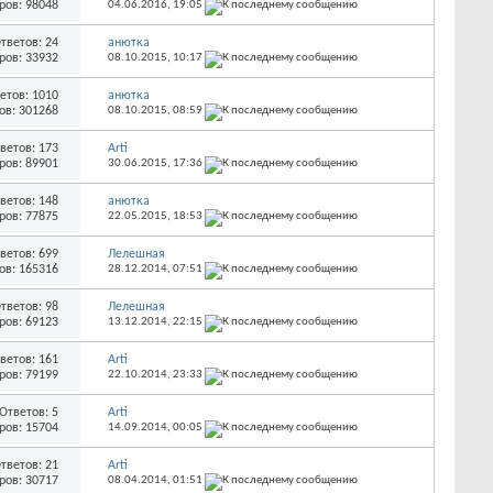
ров: 98048
04.06.2016,
19:05
тветов: 24
анютка
ров: 33932
08.10.2015,
10:17
етов: 1010
анютка
ов: 301268
08.10.2015,
08:59
ветов: 173
Arti
ров: 89901
30.06.2015,
17:36
ветов: 148
анютка
ров: 77875
22.05.2015,
18:53
ветов: 699
Лелешная
ов: 165316
28.12.2014,
07:51
тветов: 98
Лелешная
ров: 69123
13.12.2014,
22:15
ветов: 161
Arti
ров: 79199
22.10.2014,
23:33
Ответов: 5
Arti
ров: 15704
14.09.2014,
00:05
тветов: 21
Arti
ров: 30717
08.04.2014,
01:51