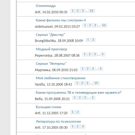
Олимпиада
1
2
3
...
32
Arti
, 14.02.2010 00:35
Какие фильмы мы смотрим-4
1
2
3
...
50
violetsunset
, 09.01.2011 03:27
Сериал "Декстер"
1
2
Brungildochka
, 18.09.2008 10:09
Модный приговор
1
2
3
...
5
Peperroniya
, 28.08.2007 08:36
Сериал "Интерны"
1
2
3
...
4
Мартинка
, 06.09.2010 21:03
Моё любимое стихотворение
1
2
3
...
19
Vanilla
, 13.10.2006 18:41
Какие программы ТВ и телеведущие вам нравятся?
1
2
3
...
5
Bella
, 15.09.2006 20:21
Большие гонки
1
2
Arti
, 11.12.2005 17:20
Литература по психологии
1
2
3
Arti
, 17.10.2005 00:30