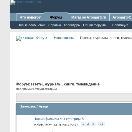
Что нового?
Форум
Магазин Aromarti.ru
Aromarti-C
Новые сообщения
Справка
Календарь
Опции форума
Навигация
Форум
Наша жизнь
Газеты, журналы, книги, телев
Форум:
Газеты, журналы, книги, телевидение
Все, что мы читаем и смотрим.
Заголовок
/
Автор
Какие фильмы мы смотрим-5
1
2
3
...
13
violetsunset
, 13.01.2014 22:42