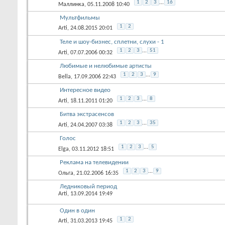
1
2
3
...
16
Маллинка
, 05.11.2008 10:40
Мультфильмы
1
2
Arti
, 24.08.2015 20:01
Теле и шоу-бизнес, сплетни, слухи - 1
1
2
3
...
51
Arti
, 07.07.2006 00:32
Любимые и нелюбимые артисты
1
2
3
...
9
Bella
, 17.09.2006 22:43
Интересное видео
1
2
3
...
8
Arti
, 18.11.2011 01:20
Битва экстрасенсов
1
2
3
...
35
Arti
, 24.04.2007 03:38
Голос
1
2
3
...
5
Elga
, 03.11.2012 18:51
Реклама на телевидении
1
2
3
...
9
Ольга
, 21.02.2006 16:35
Ледниковый период
Arti
, 13.09.2014 19:49
Один в один
1
2
Arti
, 31.03.2013 19:45