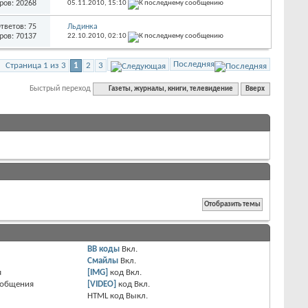
ров: 20268
05.11.2010,
15:10
тветов: 75
Льдинка
ров: 70137
22.10.2010,
02:10
Последняя
Страница 1 из 3
1
2
3
Быстрый переход
Газеты, журналы, книги, телевидение
Вверх
BB коды
Вкл.
Смайлы
Вкл.
я
[IMG]
код
Вкл.
ообщения
[VIDEO]
код
Вкл.
HTML код
Выкл.