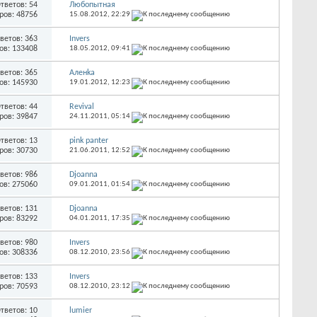
тветов: 54
Любопытная
ров: 48756
15.08.2012,
22:29
ветов: 363
Invers
ов: 133408
18.05.2012,
09:41
ветов: 365
Аленka
ов: 145930
19.01.2012,
12:23
тветов: 44
Revival
ров: 39847
24.11.2011,
05:14
тветов: 13
pink panter
ров: 30730
21.06.2011,
12:52
ветов: 986
Djoanna
ов: 275060
09.01.2011,
01:54
ветов: 131
Djoanna
ров: 83292
04.01.2011,
17:35
ветов: 980
Invers
ов: 308336
08.12.2010,
23:56
ветов: 133
Invers
ров: 70593
08.12.2010,
23:12
тветов: 10
lumier