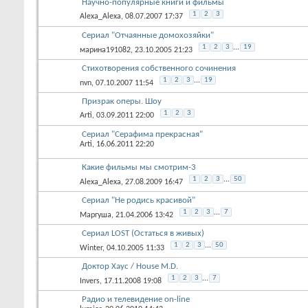
Научно-популярные книги и фильмы
1
2
3
Alexa_Alexa
, 08.07.2007 17:37
Сериал "Отчаянные домохозяйки"
1
2
3
...
19
марина191082
, 23.10.2005 21:23
Стихотворения собственного сочинения
1
2
3
...
19
nvn
, 07.10.2007 11:54
Призрак оперы. Шоу
1
2
3
Arti
, 03.09.2011 22:00
Сериал "Серафима прекрасная"
Arti
, 16.06.2011 22:20
Какие фильмы мы смотрим-3
1
2
3
...
50
Alexa_Alexa
, 27.08.2009 16:47
Сериал "Не родись красивой"
1
2
3
...
7
Маргуша
, 21.04.2006 13:42
Сериал LOST (Остаться в живых)
1
2
3
...
50
Winter
, 04.10.2005 11:33
Доктор Хаус / House M.D.
1
2
3
...
7
Invers
, 17.11.2008 19:08
Радио и телевидение on-line