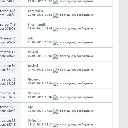
ров: 64036
01.07.2016,
15:54
ветов: 618
nezabudka
ов: 198680
21.06.2016,
00:56
ветов: 748
Snusmumrik
ов: 298978
29.04.2016,
11:48
Ответов: 6
Arti
ров: 20609
23.06.2015,
16:59
тветов: 47
Revival
ров: 48877
02.05.2015,
13:09
тветов: 80
Revival
ров: 67112
14.01.2015,
19:52
тветов: 43
Черника
ров: 53101
04.09.2014,
18:54
тветов: 34
Черника
ров: 37459
04.09.2014,
18:37
ветов: 122
Ара
ров: 78066
11.03.2014,
17:35
тветов: 35
Лу4истая
ров: 85745
28.12.2013,
23:21