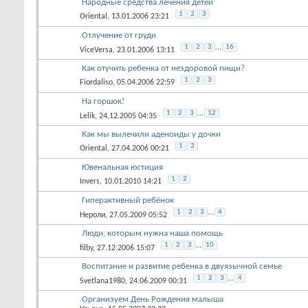
Народные средства лечения детей
1
2
3
Oriental
, 13.01.2006 23:21
Отлучение от груди
1
2
3
...
16
ViceVersa
, 23.01.2006 13:11
Как отучить ребенка от нездоровой пищи?
1
2
3
Fiordaliso
, 05.04.2006 22:59
На горшок!
1
2
3
...
12
Lelik
, 24.12.2005 04:35
Как мы вылечили аденоиды у дочки
1
2
Oriental
, 27.04.2006 00:21
Ювенальная юстиция
1
2
Invers
, 10.01.2010 14:21
Гиперактивный ребёнок
1
2
3
...
4
Нероли
, 27.05.2009 05:52
Люди, которым нужна наша помощь
1
2
3
...
10
filby
, 27.12.2006 15:07
Воспитание и развитие ребенка в двуязычной семье
1
2
3
...
4
Svetlana1980
, 24.06.2009 00:31
Организуем День Рождения малыша