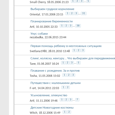
1
2
3
...
5
Small Cherry
, 18.05.2006 21:23
Выбираем грудное кормление
1
2
3
...
31
Oriental
, 17.01.2006 23:15
Планирование беременности
1
2
3
...
38
Arti
, 10.10.2005 22:33
Укус собаки
nezabudka
, 22.06.2015 23:44
Первая помощь ребенку в неотложных ситуациях
1
2
3
Svetlana1980
, 28.01.2010 13:48
Слинг, коляска, кенгуру... Что выбираем для передвижен
1
2
3
...
5
Таня
, 01.06.2007 16:24
Плавание с рождения. За и против
1
2
3
Tosha
, 11.05.2006 15:02
Путешествия с маленькими детьми
1
2
F-ort
, 14.04.2011 22:03
Усыновление, опекунство
1
2
3
...
7
Arti
, 15.11.2006 19:46
Детские Новогодние костюмы
1
2
Witch
, 18.12.2006 15:49