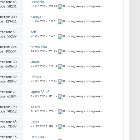
тветов: 45
Burashka
ров: 58231
06.07.2012,
20:44
ветов: 300
Ksenya
ов: 129451
05.06.2012,
18:18
тветов: 51
Arti
ров: 55289
20.05.2012,
14:15
ветов: 224
nezabudka
ов: 105534
14.05.2012,
21:47
тветов: 30
Июля
ов: 660670
29.02.2012,
13:04
тветов: 39
Poliska
ров: 43047
26.01.2012,
19:49
тветов: 71
Ирина88-98
ров: 61894
19.01.2012,
01:57
ветов: 190
Acacia
ров: 98512
10.01.2012,
23:58
тветов: 68
Capra
ров: 73537
22.12.2011,
00:31
тветов: 16
Черника