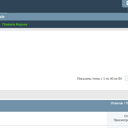
afe
Правила Форума
Показаны темы с 1 по 40 из 84
Ответов
/
П
От
Просмотр