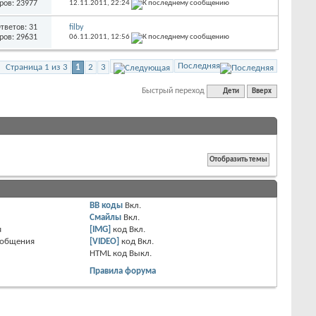
ров: 23977
12.11.2011,
22:24
тветов: 31
filby
ров: 29631
06.11.2011,
12:56
Последняя
Страница 1 из 3
1
2
3
Быстрый переход
Дети
Вверх
BB коды
Вкл.
Смайлы
Вкл.
я
[IMG]
код
Вкл.
ообщения
[VIDEO]
код
Вкл.
HTML код
Выкл.
Правила форума