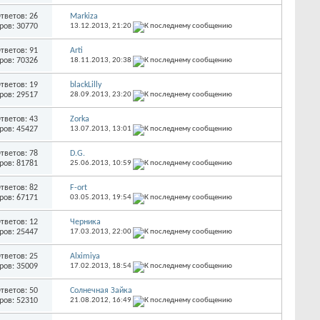
тветов: 26
Markiza
ров: 30770
13.12.2013,
21:20
тветов: 91
Arti
ров: 70326
18.11.2013,
20:38
тветов: 19
blackLilly
ров: 29517
28.09.2013,
23:20
тветов: 43
Zorka
ров: 45427
13.07.2013,
13:01
тветов: 78
D.G.
ров: 81781
25.06.2013,
10:59
тветов: 82
F-ort
ров: 67171
03.05.2013,
19:54
тветов: 12
Черника
ров: 25447
17.03.2013,
22:00
тветов: 25
Alximiya
ров: 35009
17.02.2013,
18:54
тветов: 50
Солнечная Зайка
ров: 52310
21.08.2012,
16:49