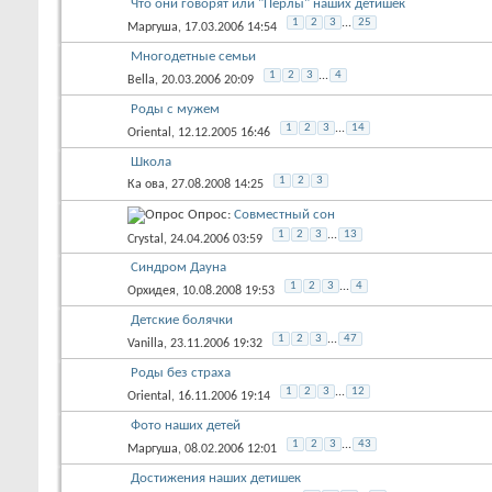
Что они говорят или "Перлы" наших детишек
1
2
3
...
25
Маргуша
, 17.03.2006 14:54
Многодетные семьи
1
2
3
...
4
Bella
, 20.03.2006 20:09
Роды с мужем
1
2
3
...
14
Oriental
, 12.12.2005 16:46
Школа
1
2
3
Ка ова
, 27.08.2008 14:25
Опрос:
Совместный сон
1
2
3
...
13
Crystal
, 24.04.2006 03:59
Синдром Дауна
1
2
3
...
4
Орхидея
, 10.08.2008 19:53
Детские болячки
1
2
3
...
47
Vanilla
, 23.11.2006 19:32
Роды без страха
1
2
3
...
12
Oriental
, 16.11.2006 19:14
Фото наших детей
1
2
3
...
43
Маргуша
, 08.02.2006 12:01
Достижения наших детишек