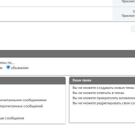
Просмот
О
Просмот
емы по...
ию
убыванию
Ваши права
Вы
не можете
создавать новые темы
Вы
не можете
отвечать в темах
Вы
не можете
прикреплять вложени
прочитанными сообщениями
Вы
не можете
редактировать свои с
непрочитанных сообщений
ваши сообщения