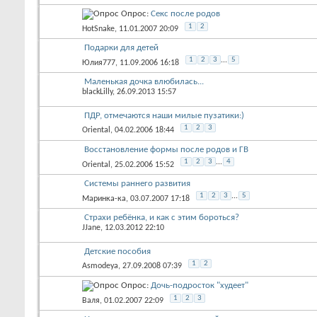
Опрос:
Секс после родов
1
2
HotSnake
, 11.01.2007 20:09
Подарки для детей
1
2
3
...
5
Юлия777
, 11.09.2006 16:18
Маленькая дочка влюбилась...
blackLilly
, 26.09.2013 15:57
ПДР, отмечаются наши милые пузатики:)
1
2
3
Oriental
, 04.02.2006 18:44
Восстановление формы после родов и ГВ
1
2
3
...
4
Oriental
, 25.02.2006 15:52
Системы раннего развития
1
2
3
...
5
Маринка-ка
, 03.07.2007 17:18
Страхи ребёнка, и как с этим бороться?
JJane
, 12.03.2012 22:10
Детские пособия
1
2
Asmodeya
, 27.09.2008 07:39
Опрос:
Дочь-подросток "худеет"
1
2
3
Валя
, 01.02.2007 22:09