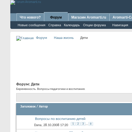
Что нового?
Форум
Магазин Aromarti.ru
Aromarti-C
Новые сообщения
Справка
Календарь
Опции форума
Навигация
Форум
Наша жизнь
Дети
Форум:
Дети
Беременность. Вопросы педагогики и воспитания.
Заголовок
/
Автор
Вопросы по воспитанию детей
1
2
3
...
6
Dana
, 28.10.2008 17:20