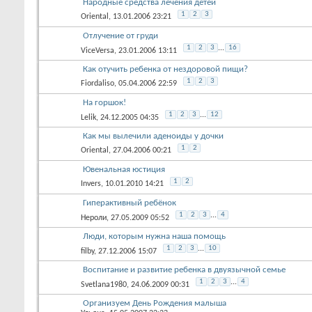
Народные средства лечения детей
1
2
3
Oriental
, 13.01.2006 23:21
Отлучение от груди
1
2
3
...
16
ViceVersa
, 23.01.2006 13:11
Как отучить ребенка от нездоровой пищи?
1
2
3
Fiordaliso
, 05.04.2006 22:59
На горшок!
1
2
3
...
12
Lelik
, 24.12.2005 04:35
Как мы вылечили аденоиды у дочки
1
2
Oriental
, 27.04.2006 00:21
Ювенальная юстиция
1
2
Invers
, 10.01.2010 14:21
Гиперактивный ребёнок
1
2
3
...
4
Нероли
, 27.05.2009 05:52
Люди, которым нужна наша помощь
1
2
3
...
10
filby
, 27.12.2006 15:07
Воспитание и развитие ребенка в двуязычной семье
1
2
3
...
4
Svetlana1980
, 24.06.2009 00:31
Организуем День Рождения малыша