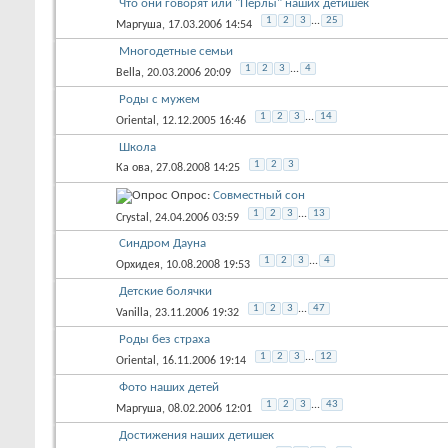
Что они говорят или "Перлы" наших детишек
1
2
3
...
25
Маргуша
, 17.03.2006 14:54
Многодетные семьи
1
2
3
...
4
Bella
, 20.03.2006 20:09
Роды с мужем
1
2
3
...
14
Oriental
, 12.12.2005 16:46
Школа
1
2
3
Ка ова
, 27.08.2008 14:25
Опрос:
Совместный сон
1
2
3
...
13
Crystal
, 24.04.2006 03:59
Синдром Дауна
1
2
3
...
4
Орхидея
, 10.08.2008 19:53
Детские болячки
1
2
3
...
47
Vanilla
, 23.11.2006 19:32
Роды без страха
1
2
3
...
12
Oriental
, 16.11.2006 19:14
Фото наших детей
1
2
3
...
43
Маргуша
, 08.02.2006 12:01
Достижения наших детишек