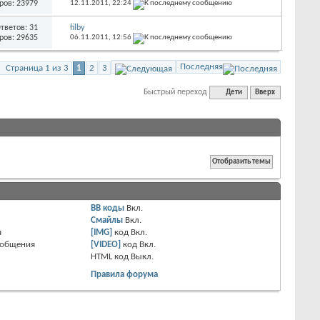
ров: 23979
12.11.2011,
22:24
тветов: 31
filby
ров: 29635
06.11.2011,
12:56
Последняя
Страница 1 из 3
1
2
3
Быстрый переход
Дети
Вверх
BB коды
Вкл.
Смайлы
Вкл.
я
[IMG]
код
Вкл.
ообщения
[VIDEO]
код
Вкл.
HTML код
Выкл.
Правила форума