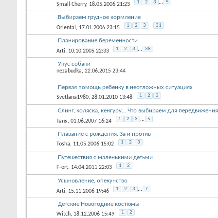
1
2
3
...
5
Small Cherry
, 18.05.2006 21:23
Выбираем грудное кормление
1
2
3
...
31
Oriental
, 17.01.2006 23:15
Планирование беременности
1
2
3
...
38
Arti
, 10.10.2005 22:33
Укус собаки
nezabudka
, 22.06.2015 23:44
Первая помощь ребенку в неотложных ситуациях
1
2
3
Svetlana1980
, 28.01.2010 13:48
Слинг, коляска, кенгуру... Что выбираем для передвижен
1
2
3
...
5
Таня
, 01.06.2007 16:24
Плавание с рождения. За и против
1
2
3
Tosha
, 11.05.2006 15:02
Путешествия с маленькими детьми
1
2
F-ort
, 14.04.2011 22:03
Усыновление, опекунство
1
2
3
...
7
Arti
, 15.11.2006 19:46
Детские Новогодние костюмы
1
2
Witch
, 18.12.2006 15:49