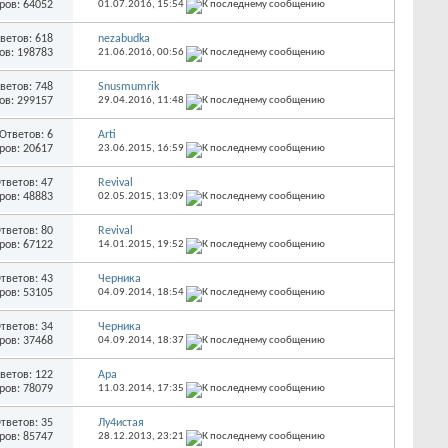
ров: 64052
01.07.2016,
15:54
ветов: 618
nezabudka
ов: 198783
21.06.2016,
00:56
ветов: 748
Snusmumrik
ов: 299157
29.04.2016,
11:48
Ответов: 6
Arti
ров: 20617
23.06.2015,
16:59
тветов: 47
Revival
ров: 48883
02.05.2015,
13:09
тветов: 80
Revival
ров: 67122
14.01.2015,
19:52
тветов: 43
Черника
ров: 53105
04.09.2014,
18:54
тветов: 34
Черника
ров: 37468
04.09.2014,
18:37
ветов: 122
Ара
ров: 78079
11.03.2014,
17:35
тветов: 35
Лу4истая
ров: 85747
28.12.2013,
23:21