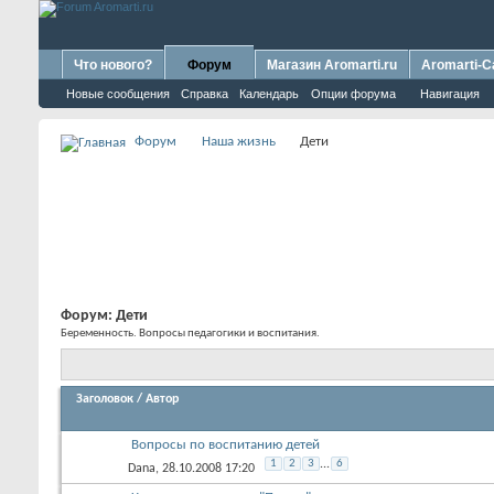
Что нового?
Форум
Магазин Aromarti.ru
Aromarti-C
Новые сообщения
Справка
Календарь
Опции форума
Навигация
Форум
Наша жизнь
Дети
Форум:
Дети
Беременность. Вопросы педагогики и воспитания.
Заголовок
/
Автор
Вопросы по воспитанию детей
1
2
3
...
6
Dana
, 28.10.2008 17:20