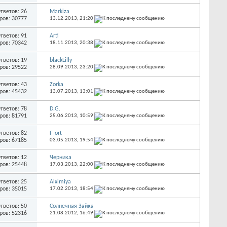
тветов: 26
Markiza
ров: 30777
13.12.2013,
21:20
тветов: 91
Arti
ров: 70342
18.11.2013,
20:38
тветов: 19
blackLilly
ров: 29522
28.09.2013,
23:20
тветов: 43
Zorka
ров: 45432
13.07.2013,
13:01
тветов: 78
D.G.
ров: 81791
25.06.2013,
10:59
тветов: 82
F-ort
ров: 67185
03.05.2013,
19:54
тветов: 12
Черника
ров: 25448
17.03.2013,
22:00
тветов: 25
Alximiya
ров: 35015
17.02.2013,
18:54
тветов: 50
Солнечная Зайка
ров: 52316
21.08.2012,
16:49