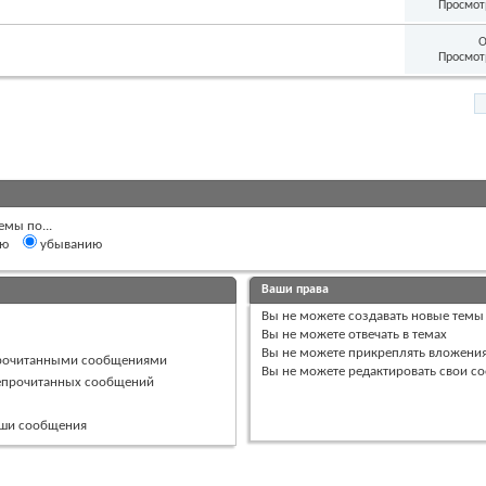
Просмот
О
Просмот
емы по...
ию
убыванию
Ваши права
Вы
не можете
создавать новые темы
Вы
не можете
отвечать в темах
Вы
не можете
прикреплять вложени
прочитанными сообщениями
Вы
не можете
редактировать свои с
непрочитанных сообщений
ваши сообщения