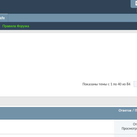
afe
Правила Форума
Показаны темы с 1 по 40 из 84
Ответов
/
П
От
Просмотр