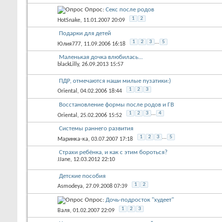
Опрос:
Секс после родов
1
2
HotSnake
, 11.01.2007 20:09
Подарки для детей
1
2
3
...
5
Юлия777
, 11.09.2006 16:18
Маленькая дочка влюбилась...
blackLilly
, 26.09.2013 15:57
ПДР, отмечаются наши милые пузатики:)
1
2
3
Oriental
, 04.02.2006 18:44
Восстановление формы после родов и ГВ
1
2
3
...
4
Oriental
, 25.02.2006 15:52
Системы раннего развития
1
2
3
...
5
Маринка-ка
, 03.07.2007 17:18
Страхи ребёнка, и как с этим бороться?
JJane
, 12.03.2012 22:10
Детские пособия
1
2
Asmodeya
, 27.09.2008 07:39
Опрос:
Дочь-подросток "худеет"
1
2
3
Валя
, 01.02.2007 22:09