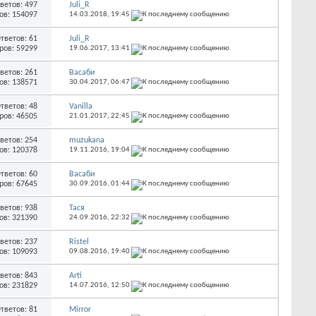
ветов: 497
Juli_R
ов: 154097
14.03.2018,
19:45
тветов: 61
Juli_R
ров: 59299
19.06.2017,
13:41
ветов: 261
Васаби
ов: 138571
30.04.2017,
06:47
тветов: 48
Vanilla
ров: 46505
21.01.2017,
22:45
ветов: 254
muzukana
ов: 120378
19.11.2016,
19:04
тветов: 60
Васаби
ров: 67645
30.09.2016,
01:44
ветов: 938
Тася
ов: 321390
24.09.2016,
22:32
ветов: 237
Ristel
ов: 109093
09.08.2016,
19:40
ветов: 843
Arti
ов: 231829
14.07.2016,
12:50
тветов: 81
Mirror