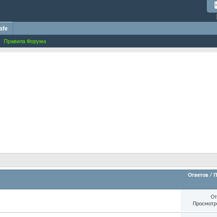
afe
Правила Форума
Ответов
/
П
От
Просмотр