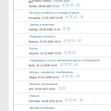
Опрос:
Строим дом!
1
2
3
...
8
Vanilla
, 28.06.2009 17:23
Все для комфорта и порядка в доме
1
2
3
...
5
Kатарина
, 22.05.2009 14:30
Запахи в квартире
1
2
Katinka
, 18.08.2008 15:34
Подушки, матрасы
1
2
3
...
7
Жизель
, 27.05.2006 16:52
Кухни
1
2
3
Труляля
, 23.10.2009 13:26
Сервировка стола и украшение дома к праздникам
1
2
3
...
4
Bella
, 30.12.2006 14:41
Шторы, занавески, ламбрекены
1
2
3
...
4
Лидия
, 01.01.2008 09:23
Винтаж, антиквариат
1
2
Arti
, 24.09.2011 20:01
Ремонт
1
2
3
...
6
Marishka
, 30.06.2010 22:59
Дизайн интерьера