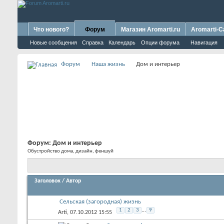
Что нового?
Форум
Магазин Aromarti.ru
Aromarti-C
Новые сообщения
Справка
Календарь
Опции форума
Навигация
Форум
Наша жизнь
Дом и интерьер
Форум:
Дом и интерьер
Обустройство дома, дизайн, феншуй
Заголовок
/
Автор
Сельская (загородная) жизнь
1
2
3
...
9
Arti
, 07.10.2012 15:55