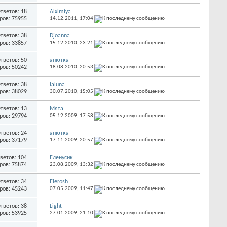
тветов: 18
Alximiya
ров: 75955
14.12.2011,
17:04
тветов: 38
Djoanna
ров: 33857
15.12.2010,
23:21
тветов: 50
анютка
ров: 50242
18.08.2010,
20:53
тветов: 38
laluna
ров: 38029
30.07.2010,
15:05
тветов: 13
Мята
ров: 29794
05.12.2009,
17:58
тветов: 24
анютка
ров: 37179
17.11.2009,
20:57
ветов: 104
Еленусик
ров: 75874
23.08.2009,
13:32
тветов: 34
Elerosh
ров: 45243
07.05.2009,
11:47
тветов: 38
Light
ров: 53925
27.01.2009,
21:10