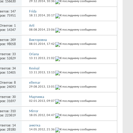
ов: 156630
29.12.2014,
10:36
ветов: 147
Fridа
ров: 75951
18.11.2014,
20:17
Ответов: 1
Arti
ров: 14347
08.08.2014,
23:06
ветов: 269
Викторовна
ров: 98058
08.01.2014,
17:42
тветов: 33
Oriana
ров: 52629
13.11.2013,
21:02
тветов: 34
Revival
ров: 53405
13.11.2013,
13:13
Ответов: 8
ellemar
ров: 24093
29.08.2013,
13:01
тветов: 30
Мартинка
ров: 31697
02.01.2013,
09:07
ветов: 310
Mirror
ов: 223619
18.05.2012,
04:47
тветов: 14
анютка
ров: 28180
14.05.2012,
21:36