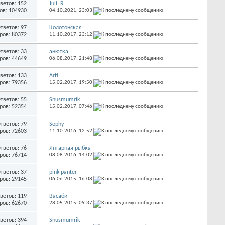
ветов: 152
Juli_R
ов: 104930
04.10.2021,
23:03
тветов: 97
Колотонская
ров: 80372
11.10.2017,
23:12
тветов: 33
анютка
ров: 44649
06.08.2017,
21:48
ветов: 133
Arti
ров: 79356
15.02.2017,
19:50
тветов: 55
Snusmumrik
ров: 52354
15.02.2017,
07:46
тветов: 79
Sophy
ров: 72603
11.10.2016,
12:52
тветов: 76
Янтарная рыбка
ров: 76714
08.08.2016,
14:02
тветов: 37
pink panter
ров: 29145
06.06.2015,
16:08
ветов: 119
Васаби
ров: 62670
28.05.2015,
09:37
ветов: 394
Snusmumrik