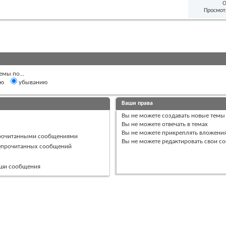
О
Просмот
емы по...
ию
убыванию
Ваши права
Вы
не можете
создавать новые темы
Вы
не можете
отвечать в темах
Вы
не можете
прикреплять вложени
прочитанными сообщениями
Вы
не можете
редактировать свои с
непрочитанных сообщений
ваши сообщения