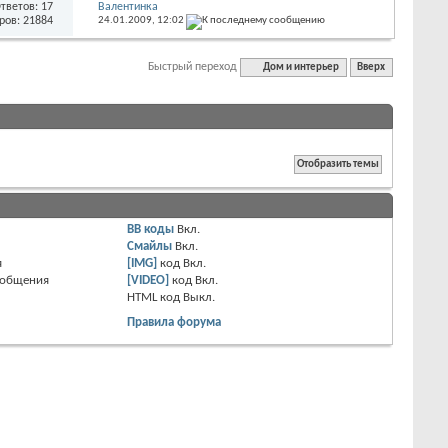
тветов: 17
Валентинка
ров: 21884
24.01.2009,
12:02
Быстрый переход
Дом и интерьер
Вверх
BB коды
Вкл.
Смайлы
Вкл.
я
[IMG]
код
Вкл.
ообщения
[VIDEO]
код
Вкл.
HTML код
Выкл.
Правила форума