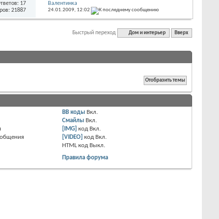
тветов: 17
Валентинка
ров: 21887
24.01.2009,
12:02
Быстрый переход
Дом и интерьер
Вверх
BB коды
Вкл.
Смайлы
Вкл.
я
[IMG]
код
Вкл.
ообщения
[VIDEO]
код
Вкл.
HTML код
Выкл.
Правила форума