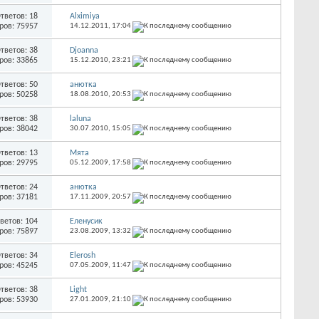
тветов: 18
Alximiya
ров: 75957
14.12.2011,
17:04
тветов: 38
Djoanna
ров: 33865
15.12.2010,
23:21
тветов: 50
анютка
ров: 50258
18.08.2010,
20:53
тветов: 38
laluna
ров: 38042
30.07.2010,
15:05
тветов: 13
Мята
ров: 29795
05.12.2009,
17:58
тветов: 24
анютка
ров: 37181
17.11.2009,
20:57
ветов: 104
Еленусик
ров: 75897
23.08.2009,
13:32
тветов: 34
Elerosh
ров: 45245
07.05.2009,
11:47
тветов: 38
Light
ров: 53930
27.01.2009,
21:10