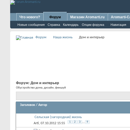
Что нового?
Форум
Магазин Aromarti.ru
Aromarti-C
Новые сообщения
Справка
Календарь
Опции форума
Навигация
Форум
Наша жизнь
Дом и интерьер
Форум:
Дом и интерьер
Обустройство дома, дизайн, феншуй
Заголовок
/
Автор
Сельская (загородная) жизнь
1
2
3
...
9
Arti
, 07.10.2012 15:55