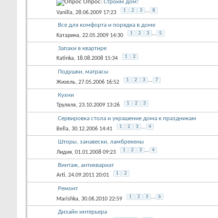
Опрос:
Строим дом!
1
2
3
...
8
Vanilla
, 28.06.2009 17:23
Все для комфорта и порядка в доме
1
2
3
...
5
Kатарина
, 22.05.2009 14:30
Запахи в квартире
1
2
Katinka
, 18.08.2008 15:34
Подушки, матрасы
1
2
3
...
7
Жизель
, 27.05.2006 16:52
Кухни
1
2
3
Труляля
, 23.10.2009 13:26
Сервировка стола и украшение дома к праздникам
1
2
3
...
4
Bella
, 30.12.2006 14:41
Шторы, занавески, ламбрекены
1
2
3
...
4
Лидия
, 01.01.2008 09:23
Винтаж, антиквариат
1
2
Arti
, 24.09.2011 20:01
Ремонт
1
2
3
...
6
Marishka
, 30.06.2010 22:59
Дизайн интерьера