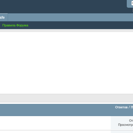
afe
Правила Форума
Ответов
/
П
От
Просмотр