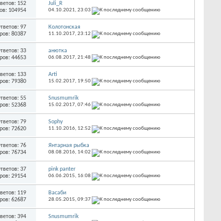
ветов: 152
Juli_R
ов: 104954
04.10.2021,
23:03
тветов: 97
Колотонская
ров: 80387
11.10.2017,
23:12
тветов: 33
анютка
ров: 44653
06.08.2017,
21:48
ветов: 133
Arti
ров: 79380
15.02.2017,
19:50
тветов: 55
Snusmumrik
ров: 52368
15.02.2017,
07:46
тветов: 79
Sophy
ров: 72620
11.10.2016,
12:52
тветов: 76
Янтарная рыбка
ров: 76734
08.08.2016,
14:02
тветов: 37
pink panter
ров: 29154
06.06.2015,
16:08
ветов: 119
Васаби
ров: 62687
28.05.2015,
09:37
ветов: 394
Snusmumrik