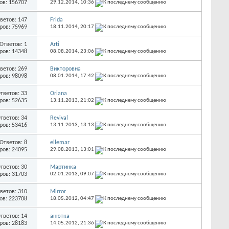
ов: 156707
29.12.2014,
10:36
ветов: 147
Fridа
ров: 75969
18.11.2014,
20:17
Ответов: 1
Arti
ров: 14348
08.08.2014,
23:06
ветов: 269
Викторовна
ров: 98098
08.01.2014,
17:42
тветов: 33
Oriana
ров: 52635
13.11.2013,
21:02
тветов: 34
Revival
ров: 53416
13.11.2013,
13:13
Ответов: 8
ellemar
ров: 24095
29.08.2013,
13:01
тветов: 30
Мартинка
ров: 31703
02.01.2013,
09:07
ветов: 310
Mirror
ов: 223708
18.05.2012,
04:47
тветов: 14
анютка
ров: 28183
14.05.2012,
21:36