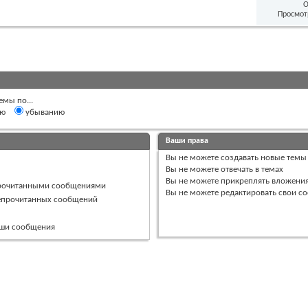
О
Просмот
емы по...
ию
убыванию
Ваши права
Вы
не можете
создавать новые темы
Вы
не можете
отвечать в темах
Вы
не можете
прикреплять вложени
прочитанными сообщениями
Вы
не можете
редактировать свои с
непрочитанных сообщений
ваши сообщения