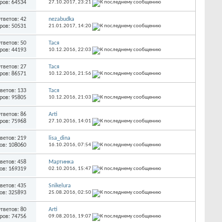
ров: 64534
27.10.2017,
23:21
тветов: 42
nezabudka
ров: 50531
21.01.2017,
14:20
тветов: 50
Тася
ров: 44193
10.12.2016,
22:03
тветов: 27
Тася
ров: 86571
10.12.2016,
21:56
ветов: 133
Тася
ров: 95805
10.12.2016,
21:03
тветов: 86
Arti
ров: 75968
27.10.2016,
14:01
ветов: 219
lisa_dina
ов: 108060
16.10.2016,
07:54
ветов: 458
Мартинка
ов: 169319
02.10.2016,
15:47
ветов: 435
Snikelura
ов: 325893
25.08.2016,
02:50
тветов: 80
Arti
ров: 74756
09.08.2016,
19:07