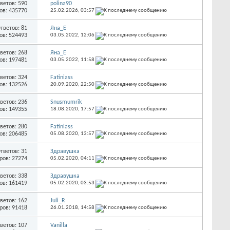
ветов: 590
polina90
ов: 435770
25.02.2026,
03:57
тветов: 81
Яна_Е
ов: 524493
03.05.2022,
12:06
ветов: 268
Яна_Е
ов: 197481
03.05.2022,
11:58
ветов: 324
Fatiniass
ов: 132526
20.09.2020,
22:50
ветов: 236
Snusmumrik
ов: 149355
18.08.2020,
17:57
ветов: 280
Fatiniass
ов: 206485
05.08.2020,
13:57
тветов: 31
Здравушка
ров: 27274
05.02.2020,
04:11
ветов: 338
Здравушка
ов: 161419
05.02.2020,
03:53
ветов: 162
Juli_R
ров: 91418
26.01.2018,
14:58
ветов: 107
Vanilla