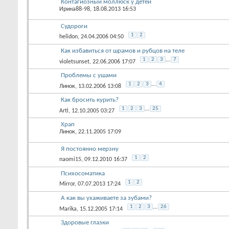
Контагиозный моллюск у детей
Ирина88-98
, 18.08.2013 16:53
Судороги
1
2
helidon
, 24.04.2006 04:50
Как избавиться от шрамов и рубцов на теле
1
2
3
...
7
violetsunset
, 22.06.2006 17:07
Проблемы с ушами
1
2
3
...
4
Линок
, 13.02.2006 13:08
Как бросить курить?
1
2
3
...
25
Arti
, 12.10.2005 03:27
Храп
Линок
, 22.11.2005 17:09
Я постоянно мерзну
1
2
naomi15
, 09.12.2010 16:37
Психосоматика
1
2
Mirror
, 07.07.2013 17:24
А как вы ухаживаете за зубами?
1
2
3
...
26
Marika
, 15.12.2005 17:14
Здоровые глазки