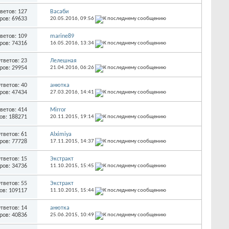
ветов: 127
Васаби
ров: 69633
20.05.2016,
09:56
ветов: 109
marine89
ров: 74316
16.05.2016,
13:34
тветов: 23
Лелешная
ров: 29954
21.04.2016,
06:26
тветов: 40
анютка
ров: 47434
27.03.2016,
14:41
ветов: 414
Mirror
ов: 188271
20.11.2015,
19:14
тветов: 61
Alximiya
ров: 77728
17.11.2015,
14:37
тветов: 15
Экстракт
ров: 34736
11.10.2015,
15:45
тветов: 55
Экстракт
ов: 109117
11.10.2015,
15:44
тветов: 14
анютка
ров: 40836
25.06.2015,
10:49