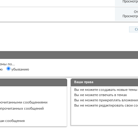
Просмотр
От
Просмотр
С
емы по...
ию
убыванию
Ваши права
Вы
не можете
создавать новые темы
Вы
не можете
отвечать в темах
Вы
не можете
прикреплять вложени
прочитанными сообщениями
Вы
не можете
редактировать свои с
непрочитанных сообщений
ваши сообщения