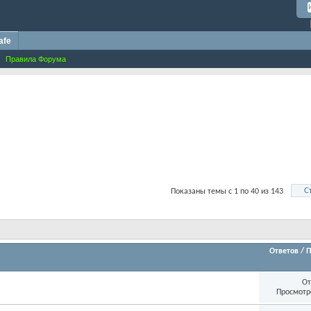
afe
Правила Форума
С
Показаны темы с 1 по 40 из 143
Ответов
/
П
От
Просмотр