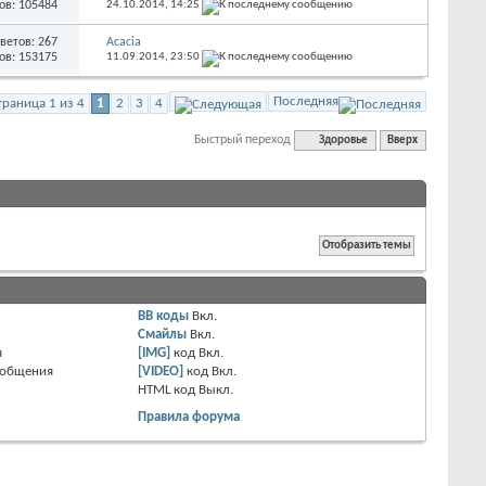
ов: 105484
24.10.2014,
14:25
ветов: 267
Acacia
ов: 153175
11.09.2014,
23:50
Последняя
траница 1 из 4
1
2
3
4
Быстрый переход
Здоровье
Вверх
BB коды
Вкл.
Смайлы
Вкл.
я
[IMG]
код
Вкл.
ообщения
[VIDEO]
код
Вкл.
HTML код
Выкл.
Правила форума