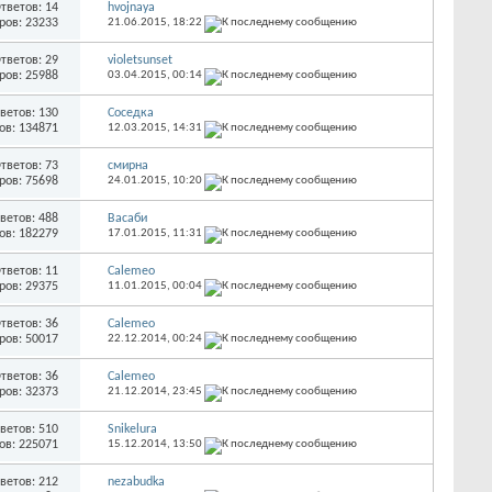
тветов: 14
hvojnaya
ров: 23233
21.06.2015,
18:22
тветов: 29
violetsunset
ров: 25988
03.04.2015,
00:14
ветов: 130
Соседка
ов: 134871
12.03.2015,
14:31
тветов: 73
смирна
ров: 75698
24.01.2015,
10:20
ветов: 488
Васаби
ов: 182279
17.01.2015,
11:31
тветов: 11
Calemeo
ров: 29375
11.01.2015,
00:04
тветов: 36
Calemeo
ров: 50017
22.12.2014,
00:24
тветов: 36
Calemeo
ров: 32373
21.12.2014,
23:45
ветов: 510
Snikelura
ов: 225071
15.12.2014,
13:50
ветов: 212
nezabudka