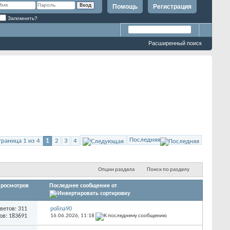
Помощь
Регистрация
Запомнить?
Расширенный поиск
Последняя
траница 1 из 4
1
2
3
4
Опции раздела
Поиск по разделу
росмотров
Последнее сообщение от
ветов: 311
polina90
ов: 183691
16.06.2026,
11:18