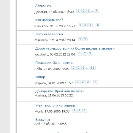
Аллергия
1
2
3
...
7
Дорогая
, 13.08.2007 08:30
Как набрать вес?
1
2
3
...
6
Юлия777
, 31.03.2006 15:27
Жуткая аллергия
1
2
marine89
, 19.04.2016 20:14
Дорогие лекарства и их более дешевые аналоги
1
2
3
yogaholic
, 05.02.2012 22:04
Прививки. За и против.
1
2
3
...
21
Bella
, 25.05.2006 09:36
Запор
1
2
3
...
4
Мэрион
, 04.01.2009 15:57
Донорство. Вред или польза?
Markiza
, 21.06.2013 16:22
Меня постоянно тошнит
1
2
3
Morik
, 17.06.2006 19:33
Васкулит
Arti
, 07.08.2011 00:56