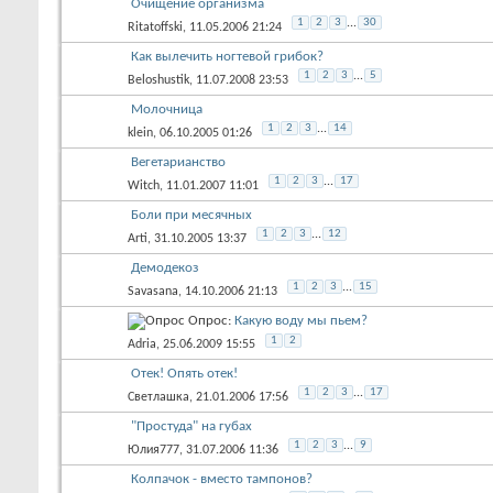
Очищение организма
1
2
3
...
30
Ritatoffski
, 11.05.2006 21:24
Как вылечить ногтевой грибок?
1
2
3
...
5
Beloshustik
, 11.07.2008 23:53
Молочница
1
2
3
...
14
klein
, 06.10.2005 01:26
Вегетарианство
1
2
3
...
17
Witch
, 11.01.2007 11:01
Боли при месячных
1
2
3
...
12
Arti
, 31.10.2005 13:37
Демодекоз
1
2
3
...
15
Savasana
, 14.10.2006 21:13
Опрос:
Какую воду мы пьем?
1
2
Adria
, 25.06.2009 15:55
Отек! Опять отек!
1
2
3
...
17
Светлашка
, 21.01.2006 17:56
"Простуда" на губах
1
2
3
...
9
Юлия777
, 31.07.2006 11:36
Колпачок - вместо тампонов?