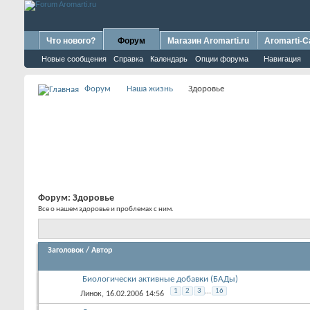
Что нового?
Форум
Магазин Aromarti.ru
Aromarti-C
Новые сообщения
Справка
Календарь
Опции форума
Навигация
Форум
Наша жизнь
Здоровье
Форум:
Здоровье
Все о нашем здоровье и проблемах с ним.
Заголовок
/
Автор
Биологически активные добавки (БАДы)
1
2
3
...
16
Линок
, 16.02.2006 14:56