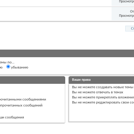
Просмотр
От
Просмотр
С
емы по...
ию
убыванию
Ваши права
Вы
не можете
создавать новые темы
Вы
не можете
отвечать в темах
Вы
не можете
прикреплять вложени
прочитанными сообщениями
Вы
не можете
редактировать свои с
непрочитанных сообщений
ваши сообщения