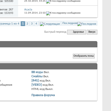
ов: 105500
24.10.2014,
14:25
ветов: 267
Acacia
ов: 153193
11.09.2014,
23:50
Последняя
траница 1 из 4
1
2
3
4
Быстрый переход
Здоровье
Вверх
BB коды
Вкл.
Смайлы
Вкл.
я
[IMG]
код
Вкл.
ообщения
[VIDEO]
код
Вкл.
HTML код
Выкл.
Правила форума