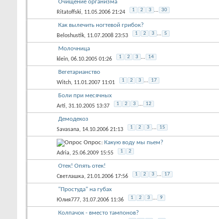
Очищение организма
1
2
3
...
30
Ritatoffski
, 11.05.2006 21:24
Как вылечить ногтевой грибок?
1
2
3
...
5
Beloshustik
, 11.07.2008 23:53
Молочница
1
2
3
...
14
klein
, 06.10.2005 01:26
Вегетарианство
1
2
3
...
17
Witch
, 11.01.2007 11:01
Боли при месячных
1
2
3
...
12
Arti
, 31.10.2005 13:37
Демодекоз
1
2
3
...
15
Savasana
, 14.10.2006 21:13
Опрос:
Какую воду мы пьем?
1
2
Adria
, 25.06.2009 15:55
Отек! Опять отек!
1
2
3
...
17
Светлашка
, 21.01.2006 17:56
"Простуда" на губах
1
2
3
...
9
Юлия777
, 31.07.2006 11:36
Колпачок - вместо тампонов?