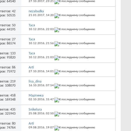
ров: 64540
27.10.2017,
23:21
тветов: 42
nezabudka
ров: 50535
21.01.2017,
14:20
тветов: 50
Тася
ров: 44195
10.12.2016,
22:03
тветов: 27
Тася
ров: 86574
10.12.2016,
21:56
ветов: 133
Тася
ров: 95820
10.12.2016,
21:03
тветов: 86
Arti
ров: 75972
27.10.2016,
14:01
ветов: 219
lisa_dina
ов: 108070
16.10.2016,
07:54
ветов: 458
Мартинка
ов: 169348
02.10.2016,
15:47
ветов: 435
Snikelura
ов: 325943
25.08.2016,
02:50
тветов: 80
Arti
ров: 74764
09.08.2016,
19:07