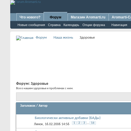
Что нового?
Форум
Магазин Aromarti.ru
Aromarti-C
Новые сообщения
Справка
Календарь
Опции форума
Навигация
Форум
Наша жизнь
Здоровье
Форум:
Здоровье
Все о нашем здоровье и проблемах с ним.
Заголовок
/
Автор
Биологически активные добавки (БАДы)
1
2
3
...
16
Линок
, 16.02.2006 14:56