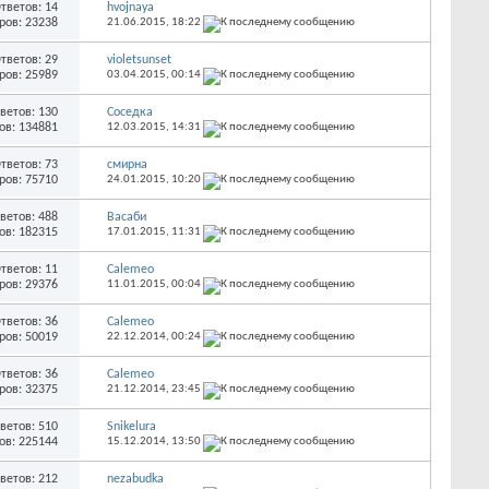
тветов: 14
hvojnaya
ров: 23238
21.06.2015,
18:22
тветов: 29
violetsunset
ров: 25989
03.04.2015,
00:14
ветов: 130
Соседка
ов: 134881
12.03.2015,
14:31
тветов: 73
смирна
ров: 75710
24.01.2015,
10:20
ветов: 488
Васаби
ов: 182315
17.01.2015,
11:31
тветов: 11
Calemeo
ров: 29376
11.01.2015,
00:04
тветов: 36
Calemeo
ров: 50019
22.12.2014,
00:24
тветов: 36
Calemeo
ров: 32375
21.12.2014,
23:45
ветов: 510
Snikelura
ов: 225144
15.12.2014,
13:50
ветов: 212
nezabudka