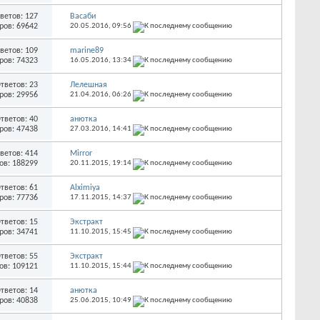
ветов: 127
Васаби
ров: 69642
20.05.2016,
09:56
ветов: 109
marine89
ров: 74323
16.05.2016,
13:34
тветов: 23
Лелешная
ров: 29956
21.04.2016,
06:26
тветов: 40
анютка
ров: 47438
27.03.2016,
14:41
ветов: 414
Mirror
ов: 188299
20.11.2015,
19:14
тветов: 61
Alximiya
ров: 77736
17.11.2015,
14:37
тветов: 15
Экстракт
ров: 34741
11.10.2015,
15:45
тветов: 55
Экстракт
ов: 109121
11.10.2015,
15:44
тветов: 14
анютка
ров: 40838
25.06.2015,
10:49