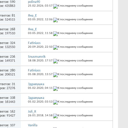
ветов: 590
polina90
ов: 435863
25.02.2026,
03:57
тветов: 81
Яна_Е
ов: 524515
03.05.2022,
12:06
ветов: 268
Яна_Е
ов: 197510
03.05.2022,
11:58
ветов: 324
Fatiniass
ов: 132550
20.09.2020,
22:50
ветов: 236
Snusmumrik
ов: 149371
18.08.2020,
17:57
ветов: 280
Fatiniass
ов: 206521
05.08.2020,
13:57
тветов: 31
Здравушка
ров: 27276
05.02.2020,
04:11
ветов: 338
Здравушка
ов: 161443
05.02.2020,
03:53
ветов: 162
Juli_R
ров: 91427
26.01.2018,
14:58
ветов: 107
Vanilla