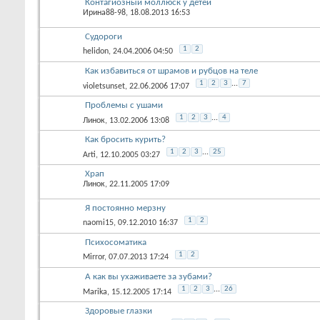
Контагиозный моллюск у детей
Ирина88-98
, 18.08.2013 16:53
Судороги
1
2
helidon
, 24.04.2006 04:50
Как избавиться от шрамов и рубцов на теле
1
2
3
...
7
violetsunset
, 22.06.2006 17:07
Проблемы с ушами
1
2
3
...
4
Линок
, 13.02.2006 13:08
Как бросить курить?
1
2
3
...
25
Arti
, 12.10.2005 03:27
Храп
Линок
, 22.11.2005 17:09
Я постоянно мерзну
1
2
naomi15
, 09.12.2010 16:37
Психосоматика
1
2
Mirror
, 07.07.2013 17:24
А как вы ухаживаете за зубами?
1
2
3
...
26
Marika
, 15.12.2005 17:14
Здоровые глазки