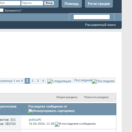
Помощь
Регистрация
Запомнить?
Расширенный поиск
Последняя
траница 1 из 4
1
2
3
4
Опции раздела
Поиск по разделу
росмотров
Последнее сообщение от
ветов: 311
polina90
ов: 183724
16.06.2026,
11:18