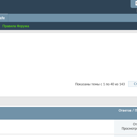
afe
Правила Форума
С
Показаны темы с 1 по 40 из 143
Ответов
/
П
От
Просмотр