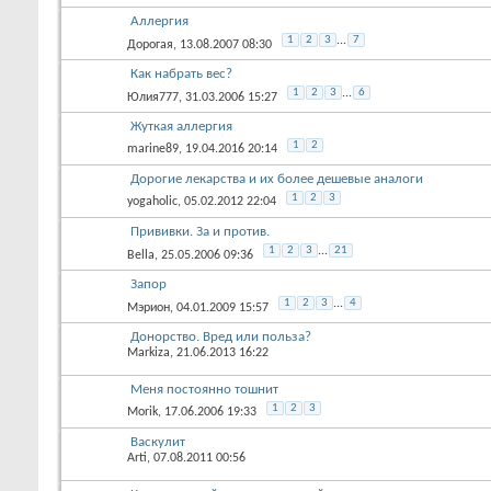
Аллергия
1
2
3
...
7
Дорогая
, 13.08.2007 08:30
Как набрать вес?
1
2
3
...
6
Юлия777
, 31.03.2006 15:27
Жуткая аллергия
1
2
marine89
, 19.04.2016 20:14
Дорогие лекарства и их более дешевые аналоги
1
2
3
yogaholic
, 05.02.2012 22:04
Прививки. За и против.
1
2
3
...
21
Bella
, 25.05.2006 09:36
Запор
1
2
3
...
4
Мэрион
, 04.01.2009 15:57
Донорство. Вред или польза?
Markiza
, 21.06.2013 16:22
Меня постоянно тошнит
1
2
3
Morik
, 17.06.2006 19:33
Васкулит
Arti
, 07.08.2011 00:56