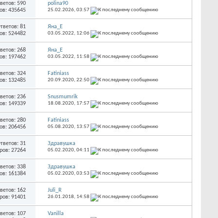
ветов: 590
polina90
ов: 435645
25.02.2026,
03:57
тветов: 81
Яна_Е
ов: 524482
03.05.2022,
12:06
ветов: 268
Яна_Е
ов: 197462
03.05.2022,
11:58
ветов: 324
Fatiniass
ов: 132485
20.09.2020,
22:50
ветов: 236
Snusmumrik
ов: 149339
18.08.2020,
17:57
ветов: 280
Fatiniass
ов: 206456
05.08.2020,
13:57
тветов: 31
Здравушка
ров: 27264
05.02.2020,
04:11
ветов: 338
Здравушка
ов: 161384
05.02.2020,
03:53
ветов: 162
Juli_R
ров: 91401
26.01.2018,
14:58
ветов: 107
Vanilla