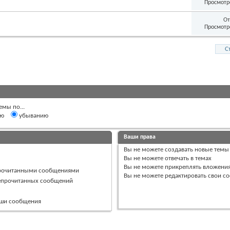
Просмотр
От
Просмотр
С
емы по...
ию
убыванию
Ваши права
Вы
не можете
создавать новые темы
Вы
не можете
отвечать в темах
Вы
не можете
прикреплять вложени
прочитанными сообщениями
Вы
не можете
редактировать свои с
непрочитанных сообщений
ваши сообщения