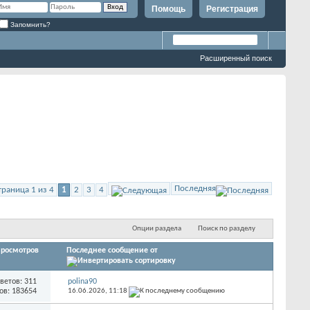
Помощь
Регистрация
Запомнить?
Расширенный поиск
Последняя
траница 1 из 4
1
2
3
4
Опции раздела
Поиск по разделу
росмотров
Последнее сообщение от
ветов: 311
polina90
ов: 183654
16.06.2026,
11:18