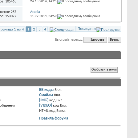
ов: 105463
24.10.2014,
14:25
ветов: 267
Acacia
ов: 153077
11.09.2014,
23:50
Последняя
траница 1 из 4
1
2
3
4
Быстрый переход
Здоровье
Вверх
BB коды
Вкл.
Смайлы
Вкл.
я
[IMG]
код
Вкл.
ообщения
[VIDEO]
код
Вкл.
HTML код
Выкл.
Правила форума