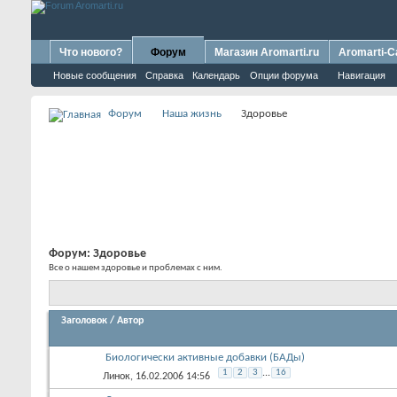
Что нового?
Форум
Магазин Aromarti.ru
Aromarti-C
Новые сообщения
Справка
Календарь
Опции форума
Навигация
Форум
Наша жизнь
Здоровье
Форум:
Здоровье
Все о нашем здоровье и проблемах с ним.
Заголовок
/
Автор
Биологически активные добавки (БАДы)
1
2
3
...
16
Линок
, 16.02.2006 14:56