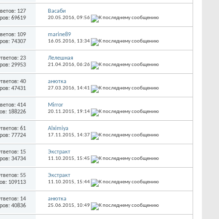
ветов: 127
Васаби
ров: 69619
20.05.2016,
09:56
ветов: 109
marine89
ров: 74307
16.05.2016,
13:34
тветов: 23
Лелешная
ров: 29953
21.04.2016,
06:26
тветов: 40
анютка
ров: 47431
27.03.2016,
14:41
ветов: 414
Mirror
ов: 188226
20.11.2015,
19:14
тветов: 61
Alximiya
ров: 77724
17.11.2015,
14:37
тветов: 15
Экстракт
ров: 34734
11.10.2015,
15:45
тветов: 55
Экстракт
ов: 109113
11.10.2015,
15:44
тветов: 14
анютка
ров: 40836
25.06.2015,
10:49