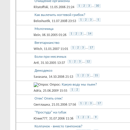
Очищение организма
1
2
3
...
30
Ritatoffski
, 11.05.2006 21:24
Как вылечить ногтевой грибок?
1
2
3
...
5
Beloshustik
, 11.07.2008 23:53
Молочница
1
2
3
...
14
klein
, 06.10.2005 01:26
Вегетарианство
1
2
3
...
17
Witch
, 11.01.2007 11:01
Боли при месячных
1
2
3
...
12
Arti
, 31.10.2005 13:37
Демодекоз
1
2
3
...
15
Savasana
, 14.10.2006 21:13
Опрос:
Какую воду мы пьем?
1
2
Adria
, 25.06.2009 15:55
Отек! Опять отек!
1
2
3
...
17
Светлашка
, 21.01.2006 17:56
"Простуда" на губах
1
2
3
...
9
Юлия777
, 31.07.2006 11:36
Колпачок - вместо тампонов?