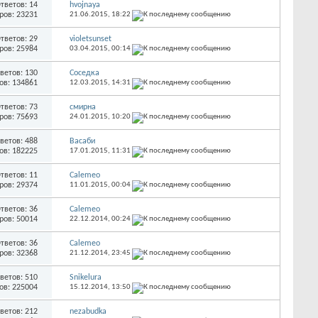
тветов: 14
hvojnaya
ров: 23231
21.06.2015,
18:22
тветов: 29
violetsunset
ров: 25984
03.04.2015,
00:14
ветов: 130
Соседка
ов: 134861
12.03.2015,
14:31
тветов: 73
смирна
ров: 75693
24.01.2015,
10:20
ветов: 488
Васаби
ов: 182225
17.01.2015,
11:31
тветов: 11
Calemeo
ров: 29374
11.01.2015,
00:04
тветов: 36
Calemeo
ров: 50014
22.12.2014,
00:24
тветов: 36
Calemeo
ров: 32368
21.12.2014,
23:45
ветов: 510
Snikelura
ов: 225004
15.12.2014,
13:50
ветов: 212
nezabudka