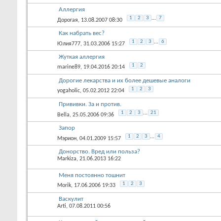
Аллергия
1
2
3
...
7
Дорогая
, 13.08.2007 08:30
Как набрать вес?
1
2
3
...
6
Юлия777
, 31.03.2006 15:27
Жуткая аллергия
1
2
marine89
, 19.04.2016 20:14
Дорогие лекарства и их более дешевые аналоги
1
2
3
yogaholic
, 05.02.2012 22:04
Прививки. За и против.
1
2
3
...
21
Bella
, 25.05.2006 09:36
Запор
1
2
3
...
4
Мэрион
, 04.01.2009 15:57
Донорство. Вред или польза?
Markiza
, 21.06.2013 16:22
Меня постоянно тошнит
1
2
3
Morik
, 17.06.2006 19:33
Васкулит
Arti
, 07.08.2011 00:56