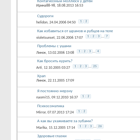
Контагиозный моллюск у детей
Ирина88-98
, 18.08.2013 16:53
Судороги
1
2
helidon
, 24.04.2006 04:50
Как избавиться от шрамов и рубцов на теле
1
2
3
...
7
violetsunset
, 22.06.2006 17:07
Проблемы с ушами
1
2
3
...
4
Линок
, 13.02.2006 13:08
Как бросить курить?
1
2
3
...
25
Arti
, 12.10.2005 03:27
Храп
Линок
, 22.11.2005 17:09
Я постоянно мерзну
1
2
naomi15
, 09.12.2010 16:37
Психосоматика
1
2
Mirror
, 07.07.2013 17:24
А как вы ухаживаете за зубами?
1
2
3
...
26
Marika
, 15.12.2005 17:14
Здоровые глазки