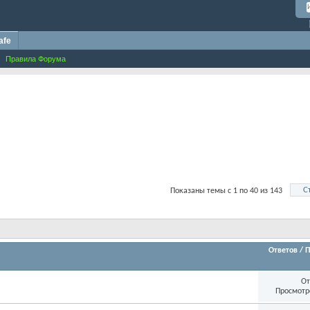
afe
Правила Форума
С
Показаны темы с 1 по 40 из 143
Ответов
/
П
От
Просмотр