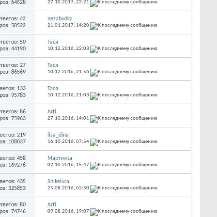
ров: 64528
27.10.2017,
23:21
тветов: 42
nezabudka
ров: 50522
21.01.2017,
14:20
тветов: 50
Тася
ров: 44190
10.12.2016,
22:03
тветов: 27
Тася
ров: 86569
10.12.2016,
21:56
ветов: 133
Тася
ров: 95783
10.12.2016,
21:03
тветов: 86
Arti
ров: 75963
27.10.2016,
14:01
ветов: 219
lisa_dina
ов: 108037
16.10.2016,
07:54
ветов: 458
Мартинка
ов: 169276
02.10.2016,
15:47
ветов: 435
Snikelura
ов: 325853
25.08.2016,
02:50
тветов: 80
Arti
ров: 74746
09.08.2016,
19:07