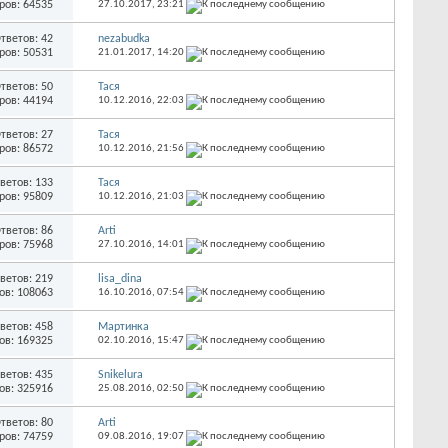
ров: 64535
27.10.2017,
23:21
тветов: 42
nezabudka
ров: 50531
21.01.2017,
14:20
тветов: 50
Тася
ров: 44194
10.12.2016,
22:03
тветов: 27
Тася
ров: 86572
10.12.2016,
21:56
ветов: 133
Тася
ров: 95809
10.12.2016,
21:03
тветов: 86
Arti
ров: 75968
27.10.2016,
14:01
ветов: 219
lisa_dina
ов: 108063
16.10.2016,
07:54
ветов: 458
Мартинка
ов: 169325
02.10.2016,
15:47
ветов: 435
Snikelura
ов: 325916
25.08.2016,
02:50
тветов: 80
Arti
ров: 74759
09.08.2016,
19:07