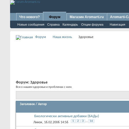
Что нового?
Форум
Магазин Aromarti.ru
Aromarti-C
Новые сообщения
Справка
Календарь
Опции форума
Навигация
Форум
Наша жизнь
Здоровье
Форум:
Здоровье
Все о нашем здоровье и проблемах с ним.
Заголовок
/
Автор
Биологически активные добавки (БАДы)
1
2
3
...
16
Линок
, 16.02.2006 14:56