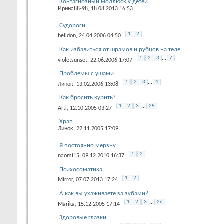
Контагиозный моллюск у детей
Ирина88-98
, 18.08.2013 16:53
Судороги
1
2
helidon
, 24.04.2006 04:50
Как избавиться от шрамов и рубцов на теле
1
2
3
...
7
violetsunset
, 22.06.2006 17:07
Проблемы с ушами
1
2
3
...
4
Линок
, 13.02.2006 13:08
Как бросить курить?
1
2
3
...
25
Arti
, 12.10.2005 03:27
Храп
Линок
, 22.11.2005 17:09
Я постоянно мерзну
1
2
naomi15
, 09.12.2010 16:37
Психосоматика
1
2
Mirror
, 07.07.2013 17:24
А как вы ухаживаете за зубами?
1
2
3
...
26
Marika
, 15.12.2005 17:14
Здоровые глазки