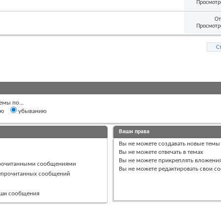
Просмотр
От
Просмотр
С
емы по...
ию
убыванию
Ваши права
Вы
не можете
создавать новые темы
Вы
не можете
отвечать в темах
Вы
не можете
прикреплять вложени
прочитанными сообщениями
Вы
не можете
редактировать свои с
непрочитанных сообщений
ваши сообщения