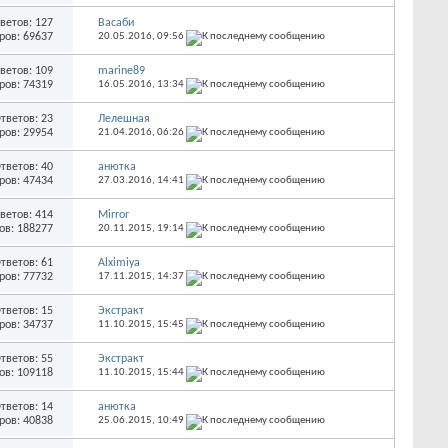
ветов: 127
Васаби
ров: 69637
20.05.2016,
09:56
ветов: 109
marine89
ров: 74319
16.05.2016,
13:34
тветов: 23
Лелешная
ров: 29954
21.04.2016,
06:26
тветов: 40
анютка
ров: 47434
27.03.2016,
14:41
ветов: 414
Mirror
ов: 188277
20.11.2015,
19:14
тветов: 61
Alximiya
ров: 77732
17.11.2015,
14:37
тветов: 15
Экстракт
ров: 34737
11.10.2015,
15:45
тветов: 55
Экстракт
ов: 109118
11.10.2015,
15:44
тветов: 14
анютка
ров: 40838
25.06.2015,
10:49