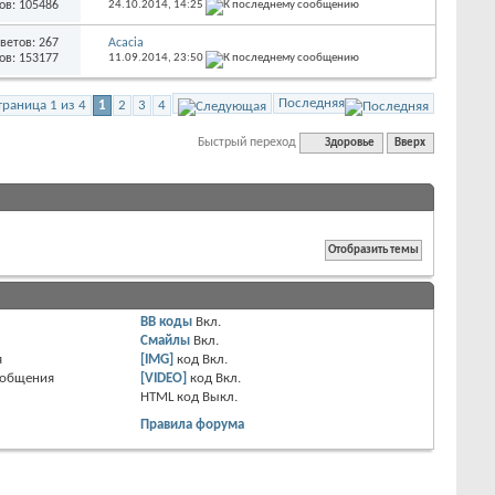
ов: 105486
24.10.2014,
14:25
ветов: 267
Acacia
ов: 153177
11.09.2014,
23:50
Последняя
траница 1 из 4
1
2
3
4
Быстрый переход
Здоровье
Вверх
BB коды
Вкл.
Смайлы
Вкл.
я
[IMG]
код
Вкл.
ообщения
[VIDEO]
код
Вкл.
HTML код
Выкл.
Правила форума