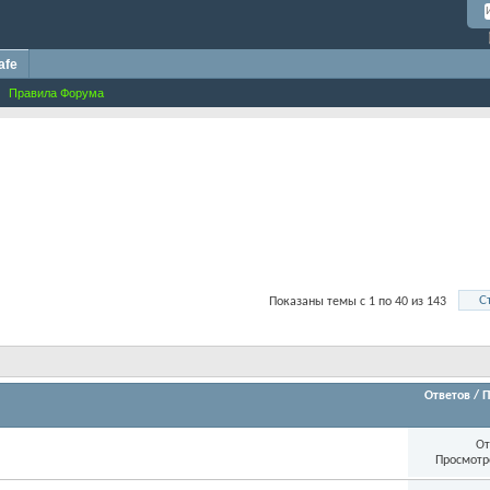
afe
Правила Форума
С
Показаны темы с 1 по 40 из 143
Ответов
/
П
От
Просмотр