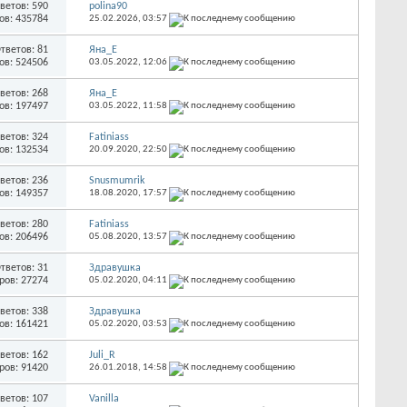
ветов: 590
polina90
ов: 435784
25.02.2026,
03:57
тветов: 81
Яна_Е
ов: 524506
03.05.2022,
12:06
ветов: 268
Яна_Е
ов: 197497
03.05.2022,
11:58
ветов: 324
Fatiniass
ов: 132534
20.09.2020,
22:50
ветов: 236
Snusmumrik
ов: 149357
18.08.2020,
17:57
ветов: 280
Fatiniass
ов: 206496
05.08.2020,
13:57
тветов: 31
Здравушка
ров: 27274
05.02.2020,
04:11
ветов: 338
Здравушка
ов: 161421
05.02.2020,
03:53
ветов: 162
Juli_R
ров: 91420
26.01.2018,
14:58
ветов: 107
Vanilla