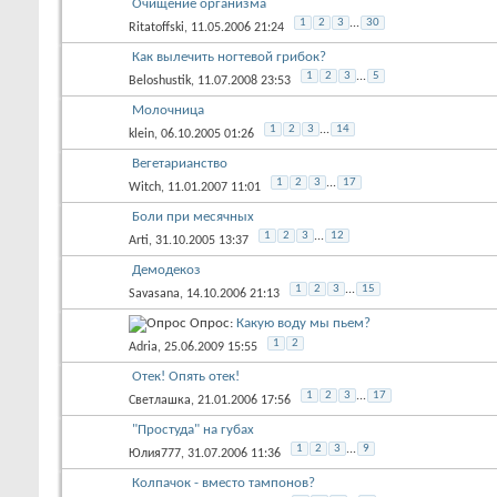
Очищение организма
1
2
3
...
30
Ritatoffski
, 11.05.2006 21:24
Как вылечить ногтевой грибок?
1
2
3
...
5
Beloshustik
, 11.07.2008 23:53
Молочница
1
2
3
...
14
klein
, 06.10.2005 01:26
Вегетарианство
1
2
3
...
17
Witch
, 11.01.2007 11:01
Боли при месячных
1
2
3
...
12
Arti
, 31.10.2005 13:37
Демодекоз
1
2
3
...
15
Savasana
, 14.10.2006 21:13
Опрос:
Какую воду мы пьем?
1
2
Adria
, 25.06.2009 15:55
Отек! Опять отек!
1
2
3
...
17
Светлашка
, 21.01.2006 17:56
"Простуда" на губах
1
2
3
...
9
Юлия777
, 31.07.2006 11:36
Колпачок - вместо тампонов?