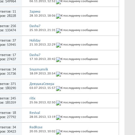
ов: 149964
06.11.2013,
12:52
тветов: 11
Зарина
ров: 28228
28.10.2013,
18:06
ветов: 256
Dasha7
ов: 133474
25.10.2013,
21:31
тветов: 37
Holiday
ров: 53945
21.10.2013,
22:29
тветов: 17
Dasha7
ров: 27437
17.10.2013,
20:42
тветов: 34
Snusmumrik
ров: 31736
18.09.2013,
20:54
ветов: 371
ДевушкаСевера
ов: 180290
03.07.2013,
15:57
ветов: 245
ritix
ов: 185359
25.06.2013,
02:50
тветов: 18
Revival
ров: 27792
28.05.2013,
13:19
тветов: 34
RedRose
ров: 30423
20.05.2013,
10:02