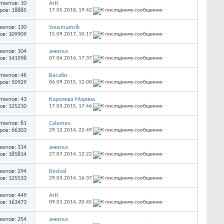
тветов: 10
Arti
ров: 18885
17.05.2018,
19:42
ветов: 130
Snusmumrik
ов: 109909
15.09.2017,
10:17
ветов: 104
анютка
ов: 141998
07.06.2016,
17:37
тветов: 46
Васаби
ров: 50929
06.09.2015,
12:00
тветов: 43
Королева Марина
ов: 125210
17.03.2015,
17:46
тветов: 81
Calemeo
ров: 66303
29.12.2014,
22:49
ветов: 314
анютка
ов: 185814
27.07.2014,
12:22
ветов: 294
Revival
ов: 125533
29.03.2014,
16:37
ветов: 449
Arti
ов: 163473
09.01.2014,
20:45
ветов: 254
анютка