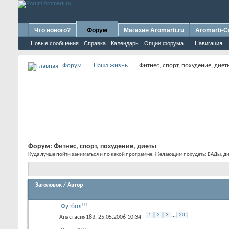
Что нового?
Форум
Магазин Aromarti.ru
Aromarti-C
Новые сообщения
Справка
Календарь
Опции форума
Навигация
Форум
Наша жизнь
Фитнес, спорт, похудение, диет
Форум:
Фитнес, спорт, похудение, диеты
Куда лучше пойти заниматься и по какой программе. Желающим похудеть: БАДы, ди
Заголовок
/
Автор
Футбол!!!
1
2
3
...
20
Анастасия183
, 25.05.2006 10:34