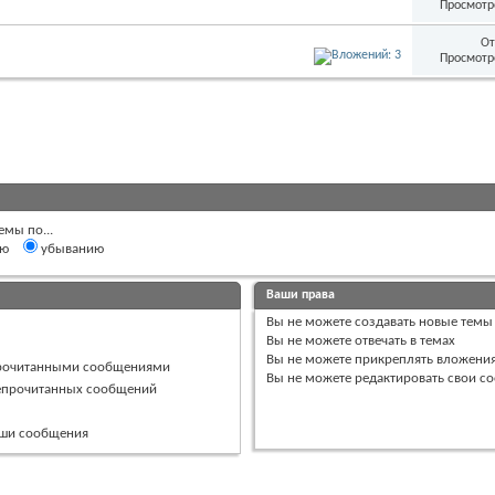
Просмотр
От
Просмотр
емы по...
ию
убыванию
Ваши права
Вы
не можете
создавать новые темы
Вы
не можете
отвечать в темах
Вы
не можете
прикреплять вложени
прочитанными сообщениями
Вы
не можете
редактировать свои с
непрочитанных сообщений
ваши сообщения