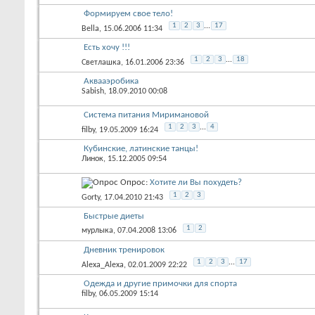
Формируем свое тело!
1
2
3
...
17
Bella
, 15.06.2006 11:34
Есть хочу !!!
1
2
3
...
18
Светлашка
, 16.01.2006 23:36
Аквааэробика
Sabish
, 18.09.2010 00:08
Система питания Миримановой
1
2
3
...
4
filby
, 19.05.2009 16:24
Кубинские, латинские танцы!
Линок
, 15.12.2005 09:54
Опрос:
Хотите ли Вы похудеть?
1
2
3
Gorty
, 17.04.2010 21:43
Быстрые диеты
1
2
мурлыка
, 07.04.2008 13:06
Дневник тренировок
1
2
3
...
17
Alexa_Alexa
, 02.01.2009 22:22
Одежда и другие примочки для спорта
filby
, 06.05.2009 15:14