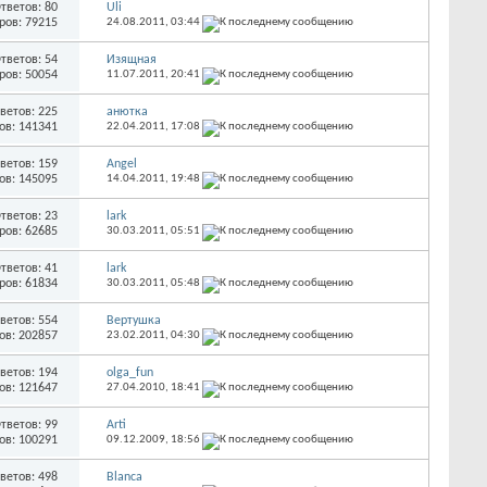
тветов: 80
Uli
ров: 79215
24.08.2011,
03:44
тветов: 54
Изящная
ров: 50054
11.07.2011,
20:41
ветов: 225
анютка
ов: 141341
22.04.2011,
17:08
ветов: 159
Angel
ов: 145095
14.04.2011,
19:48
тветов: 23
lark
ров: 62685
30.03.2011,
05:51
тветов: 41
lark
ров: 61834
30.03.2011,
05:48
ветов: 554
Вертушка
ов: 202857
23.02.2011,
04:30
ветов: 194
olga_fun
ов: 121647
27.04.2010,
18:41
тветов: 99
Arti
ов: 100291
09.12.2009,
18:56
ветов: 498
Blanca