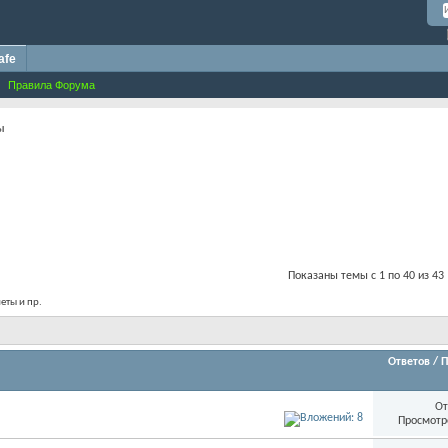
afe
Правила Форума
ы
Показаны темы с 1 по 40 из 43
еты и пр.
Ответов
/
П
От
Просмотр