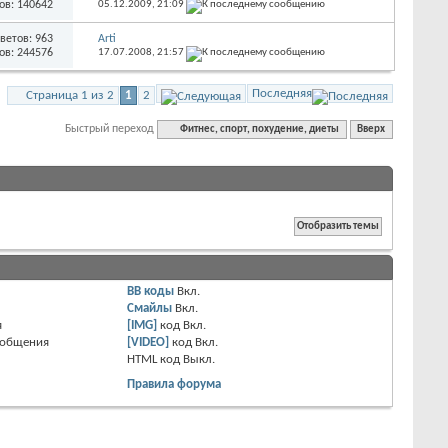
ов: 140642
05.12.2009,
21:09
ветов: 963
Arti
ов: 244576
17.07.2008,
21:57
Последняя
Страница 1 из 2
1
2
Быстрый переход
Фитнес, спорт, похудение, диеты
Вверх
BB коды
Вкл.
Смайлы
Вкл.
я
[IMG]
код
Вкл.
ообщения
[VIDEO]
код
Вкл.
HTML код
Выкл.
Правила форума