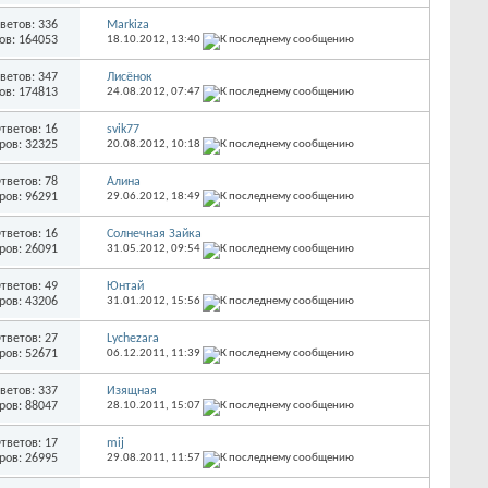
ветов: 336
Markiza
ов: 164053
18.10.2012,
13:40
ветов: 347
Лисёнок
ов: 174813
24.08.2012,
07:47
тветов: 16
svik77
ров: 32325
20.08.2012,
10:18
тветов: 78
Алина
ров: 96291
29.06.2012,
18:49
тветов: 16
Солнечная Зайка
ров: 26091
31.05.2012,
09:54
тветов: 49
Юнтай
ров: 43206
31.01.2012,
15:56
тветов: 27
Lychezara
ров: 52671
06.12.2011,
11:39
ветов: 337
Изящная
ров: 88047
28.10.2011,
15:07
тветов: 17
mij
ров: 26995
29.08.2011,
11:57