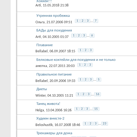
Хоккей!!!
Arti
, 15.05.2018 21:38
Утренняя пробежка
1
2
3
...
7
Ольга
, 21.07.2006 09:51
БАДы для похудения
1
2
3
...
6
Arti
, 04.10.2005 01:37
Плавание
1
2
3
Bellabel
, 06.09.2007 18:15
Белковые коктейли для похудения и не только
1
2
3
анютка
, 22.07.2011 20:03
Правильное питание
1
2
3
...
5
Bellabel
, 20.09.2006 19:33
Диеты
1
2
3
...
16
Winter
, 04.10.2005 11:21
Танец живота!
1
2
3
...
15
Helga
, 13.04.2006 16:26
Худеем вместе-2
1
2
3
...
23
Beloshustik
, 16.07.2008 18:46
Тренажеры для дома