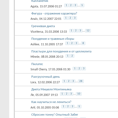
Калланетик
1
2
3
...
5
Agata
, 15.07.2006 01:27
Фигура - отражение характера?
1
2
3
Anais
, 04.12.2007 22:01
Гречневая диета
1
2
3
...
12
ViceVersa
, 31.03.2006 13:33
Похудение и травяные сборы
1
2
3
...
8
Ashlee
, 11.10.2005 17:37
Пластыри для похудения и от целлюлита
1
2
Minnie
, 08.05.2006 20:13
Пилатес
1
2
3
Small Cherry
, 17.05.2006 01:30
Разгрузочный день
1
2
3
...
28
Lora
, 12.02.2006 22:27
Диета Мишеля Монтиньяка
1
2
3
...
10
Ле
, 05.09.2007 19:13
Как научиться не лениться?
1
2
3
...
5
Arti
, 05.10.2005 05:06
Сбросим тонну! Опытный Забег