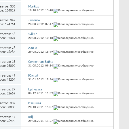
ветов: 336
Markiza
ов: 164019
18.10.2012,
13:40
ветов: 347
Лисёнок
ов: 174761
24.08.2012,
07:47
тветов: 16
svik77
ров: 32324
20.08.2012,
10:18
тветов: 78
Алина
ров: 96283
29.06.2012,
18:49
тветов: 16
Солнечная Зайка
ров: 26090
31.05.2012,
09:54
тветов: 49
Юнтай
ров: 43204
31.01.2012,
15:56
тветов: 27
Lychezara
ров: 52669
06.12.2011,
11:39
ветов: 337
Изящная
ров: 88030
28.10.2011,
15:07
тветов: 17
mij
ров: 26995
29.08.2011,
11:57