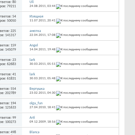
тветов: 80
Uli
ров: 79211
24.08.2011,
03:44
тветов: 54
Изящная
ров: 50050
11.07.2011,
20:41
ветов: 225
анютка
ов: 141317
22.04.2011,
17:08
ветов: 159
Angel
ов: 145079
14.04.2011,
19:48
тветов: 23
lark
ров: 62683
30.03.2011,
05:51
тветов: 41
lark
ров: 61831
30.03.2011,
05:48
ветов: 554
Вертушка
ов: 202789
23.02.2011,
04:30
ветов: 194
olga_fun
ов: 121633
27.04.2010,
18:41
тветов: 99
Arti
ов: 100273
09.12.2009,
18:56
ветов: 498
Blanca