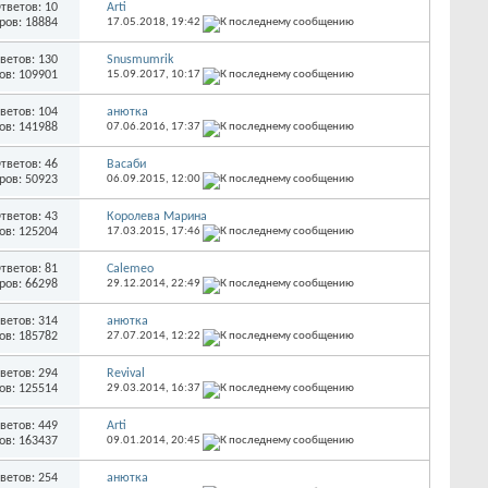
тветов: 10
Arti
ров: 18884
17.05.2018,
19:42
ветов: 130
Snusmumrik
ов: 109901
15.09.2017,
10:17
ветов: 104
анютка
ов: 141988
07.06.2016,
17:37
тветов: 46
Васаби
ров: 50923
06.09.2015,
12:00
тветов: 43
Королева Марина
ов: 125204
17.03.2015,
17:46
тветов: 81
Calemeo
ров: 66298
29.12.2014,
22:49
ветов: 314
анютка
ов: 185782
27.07.2014,
12:22
ветов: 294
Revival
ов: 125514
29.03.2014,
16:37
ветов: 449
Arti
ов: 163437
09.01.2014,
20:45
ветов: 254
анютка