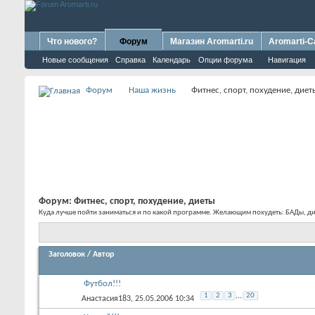
Что нового?
Форум
Магазин Aromarti.ru
Aromarti-C
Новые сообщения
Справка
Календарь
Опции форума
Навигация
Форум
Наша жизнь
Фитнес, спорт, похудение, диет
Форум:
Фитнес, спорт, похудение, диеты
Куда лучше пойти заниматься и по какой программе. Желающим похудеть: БАДы, ди
Заголовок
/
Автор
Футбол!!!
1
2
3
...
20
Анастасия183
, 25.05.2006 10:34