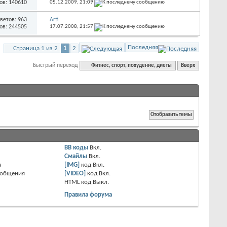
ов: 140610
05.12.2009,
21:09
ветов: 963
Arti
ов: 244505
17.07.2008,
21:57
Последняя
Страница 1 из 2
1
2
Быстрый переход
Фитнес, спорт, похудение, диеты
Вверх
BB коды
Вкл.
Смайлы
Вкл.
я
[IMG]
код
Вкл.
ообщения
[VIDEO]
код
Вкл.
HTML код
Выкл.
Правила форума