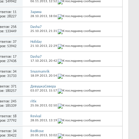
ов: 149942
06.11.2013,
12:52
тветов: 11
Зарина
ров: 28227
28.10.2013,
18:06
ветов: 256
Dasha7
ов: 133449
25.10.2013,
21:31
тветов: 37
Holiday
ров: 53942
21.10.2013,
22:29
тветов: 17
Dasha7
ров: 27436
17.10.2013,
20:42
тветов: 34
Snusmumrik
ров: 31733
18.09.2013,
20:54
ветов: 371
ДевушкаСевера
ов: 180257
03.07.2013,
15:57
ветов: 245
ritix
ов: 185339
25.06.2013,
02:50
тветов: 18
Revival
ров: 27792
28.05.2013,
13:19
тветов: 34
RedRose
ров: 30422
20.05.2013,
10:02