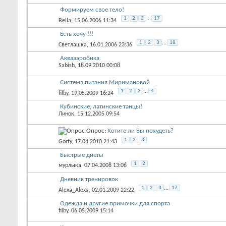
Формируем свое тело!
1
2
3
...
17
Bella
, 15.06.2006 11:34
Есть хочу !!!
1
2
3
...
18
Светлашка
, 16.01.2006 23:36
Аквааэробика
Sabish
, 18.09.2010 00:08
Система питания Миримановой
1
2
3
...
4
filby
, 19.05.2009 16:24
Кубинские, латинские танцы!
Линок
, 15.12.2005 09:54
Опрос:
Хотите ли Вы похудеть?
1
2
3
Gorty
, 17.04.2010 21:43
Быстрые диеты
1
2
мурлыка
, 07.04.2008 13:06
Дневник тренировок
1
2
3
...
17
Alexa_Alexa
, 02.01.2009 22:22
Одежда и другие примочки для спорта
filby
, 06.05.2009 15:14