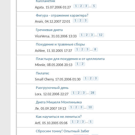
Калланетик
1
2
3
...
5
Agata
, 15.07.2006 01:27
Фигура - отражение характера?
1
2
3
Anais
, 04.12.2007 22:01
Гречневая диета
1
2
3
...
12
ViceVersa
, 31.03.2006 13:33
Похудение и травяные сборы
1
2
3
...
8
Ashlee
, 11.10.2005 17:37
Пластыри для похудения и от целлюлита
1
2
Minnie
, 08.05.2006 20:13
Пилатес
1
2
3
Small Cherry
, 17.05.2006 01:30
Разгрузочный день
1
2
3
...
28
Lora
, 12.02.2006 22:27
Диета Мишеля Монтиньяка
1
2
3
...
10
Ле
, 05.09.2007 19:13
Как научиться не лениться?
1
2
3
...
5
Arti
, 05.10.2005 05:06
Сбросим тонну! Опытный Забег