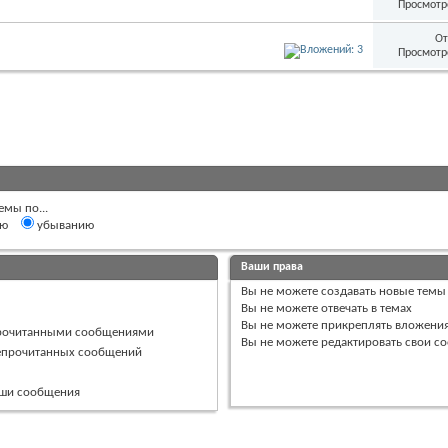
Просмотр
От
Просмотр
емы по...
ию
убыванию
Ваши права
Вы
не можете
создавать новые темы
Вы
не можете
отвечать в темах
Вы
не можете
прикреплять вложени
прочитанными сообщениями
Вы
не можете
редактировать свои с
непрочитанных сообщений
ваши сообщения