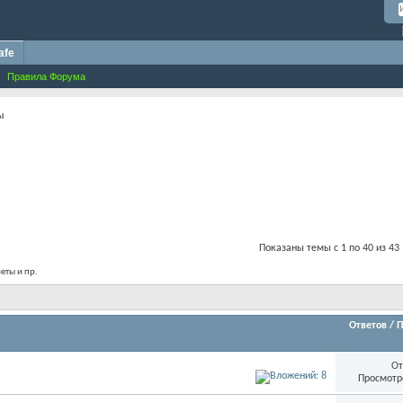
afe
Правила Форума
ы
Показаны темы с 1 по 40 из 43
еты и пр.
Ответов
/
П
От
Просмотр