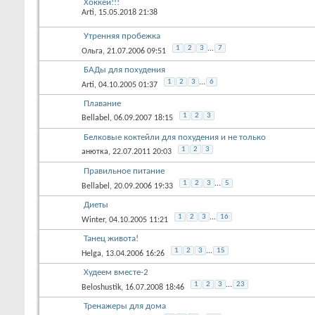
Хоккей!!!
Arti
, 15.05.2018 21:38
Утренняя пробежка
1
2
3
...
7
Ольга
, 21.07.2006 09:51
БАДы для похудения
1
2
3
...
6
Arti
, 04.10.2005 01:37
Плавание
1
2
3
Bellabel
, 06.09.2007 18:15
Белковые коктейли для похудения и не только
1
2
3
анютка
, 22.07.2011 20:03
Правильное питание
1
2
3
...
5
Bellabel
, 20.09.2006 19:33
Диеты
1
2
3
...
16
Winter
, 04.10.2005 11:21
Танец живота!
1
2
3
...
15
Helga
, 13.04.2006 16:26
Худеем вместе-2
1
2
3
...
23
Beloshustik
, 16.07.2008 18:46
Тренажеры для дома