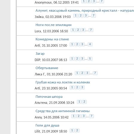
1
2
3
...
7
Anonymous
, 06.12.2005 19:41
Алунит, квасцовый камень, природный кристалл - натура
1
2
3
...
7
Зяйка
, 02.03.2006 19:03
Ноги после эпиляции
1
2
3
...
7
Lora
, 12.03.2006 16:50
Комедоны на спине
1
2
3
...
4
Arti
, 31.10.2005 17:00
Загар
1
2
3
...
5
DiiP
, 10.03.2007 06:13
Обертывание
1
2
3
...
7
Лика Г.
, 01.10.2006 21:20
Грубая кожа на локтях и коленях
1
2
3
Arti
, 23.10.2005 00:54
Пяточная шпора
1
2
Альтена
, 21.09.2006 10:24
Средства для интимной гигиены
1
2
3
...
7
Anny
, 14.05.2006 10:42
Гели для душа
1
2
Lilit
, 21.09.2009 18:50