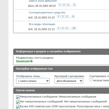
Шея и зона декольте
1
2
3
...
4
klein
, 06.10.2005 00:29
Солнцезащитные средства
1
2
3
...
8
Arti
, 18.10.2005 01:10
Все виды эпиляции
1
2
3
...
49
Arti
, 18.10.2005 01:13
Информация о разделе и настройки отображения
Модераторы этого раздела
Snusmumrik
Настройка отображения тем
Отображать темы ...
Критерий сортировки:
Сортировать т
возрастан
Список иконок
Непрочитанные сообщения
Нет непрочитанных сообщений
Популярная тема с не