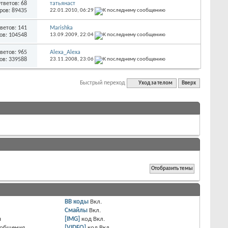
тветов: 68
татьянаст
ров: 89435
22.01.2010,
06:29
ветов: 141
Marishka
ов: 104548
13.09.2009,
22:04
ветов: 965
Alexa_Alexa
ов: 339588
23.11.2008,
23:06
Быстрый переход
Уход за телом
Вверх
BB коды
Вкл.
Смайлы
Вкл.
я
[IMG]
код
Вкл.
ообщения
[VIDEO]
код
Вкл.