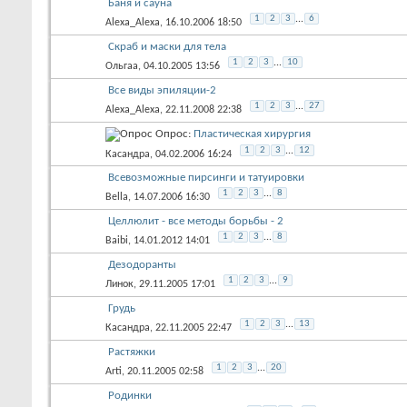
Баня и сауна
1
2
3
...
6
Alexa_Alexa
, 16.10.2006 18:50
Скраб и маски для тела
1
2
3
...
10
Ольгаа
, 04.10.2005 13:56
Все виды эпиляции-2
1
2
3
...
27
Alexa_Alexa
, 22.11.2008 22:38
Опрос:
Пластическая хирургия
1
2
3
...
12
Касандра
, 04.02.2006 16:24
Всевозможные пирсинги и татуировки
1
2
3
...
8
Bella
, 14.07.2006 16:30
Целлюлит - все методы борьбы - 2
1
2
3
...
8
Baibi
, 14.01.2012 14:01
Дезодоранты
1
2
3
...
9
Линок
, 29.11.2005 17:01
Грудь
1
2
3
...
13
Касандра
, 22.11.2005 22:47
Растяжки
1
2
3
...
20
Arti
, 20.11.2005 02:58
Родинки