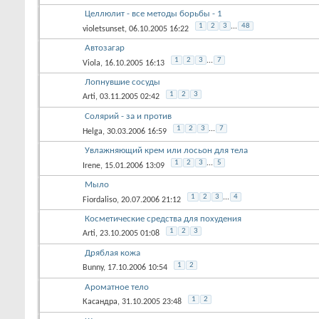
Целлюлит - все методы борьбы - 1
1
2
3
...
48
violetsunset
, 06.10.2005 16:22
Автозагар
1
2
3
...
7
Viola
, 16.10.2005 16:13
Лопнувшие сосуды
1
2
3
Arti
, 03.11.2005 02:42
Солярий - за и против
1
2
3
...
7
Helga
, 30.03.2006 16:59
Увлажняющий крем или лосьон для тела
1
2
3
...
5
Irene
, 15.01.2006 13:09
Мыло
1
2
3
...
4
Fiordaliso
, 20.07.2006 21:12
Косметические средства для похудения
1
2
3
Arti
, 23.10.2005 01:08
Дряблая кожа
1
2
Bunny
, 17.10.2006 10:54
Ароматное тело
1
2
Касандра
, 31.10.2005 23:48