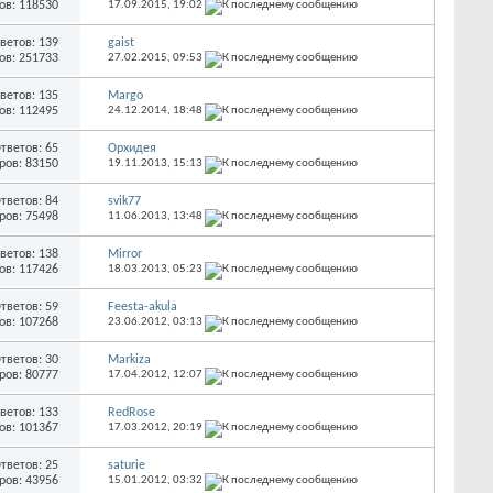
ов: 118530
17.09.2015,
19:02
ветов: 139
gaist
ов: 251733
27.02.2015,
09:53
ветов: 135
Margo
ов: 112495
24.12.2014,
18:48
тветов: 65
Орхидея
ров: 83150
19.11.2013,
15:13
тветов: 84
svik77
ров: 75498
11.06.2013,
13:48
ветов: 138
Mirror
ов: 117426
18.03.2013,
05:23
тветов: 59
Feesta-akula
ов: 107268
23.06.2012,
03:13
тветов: 30
Markiza
ров: 80777
17.04.2012,
12:07
ветов: 133
RedRose
ов: 101367
17.03.2012,
20:19
тветов: 25
saturie
ров: 43956
15.01.2012,
03:32