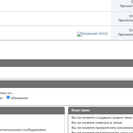
О
Просмот
От
Просмотр
От
Просмотр
емы по...
ию
убыванию
Ваши права
Вы
не можете
создавать новые темы
Вы
не можете
отвечать в темах
Вы
не можете
прикреплять вложени
прочитанными сообщениями
Вы
не можете
редактировать свои с