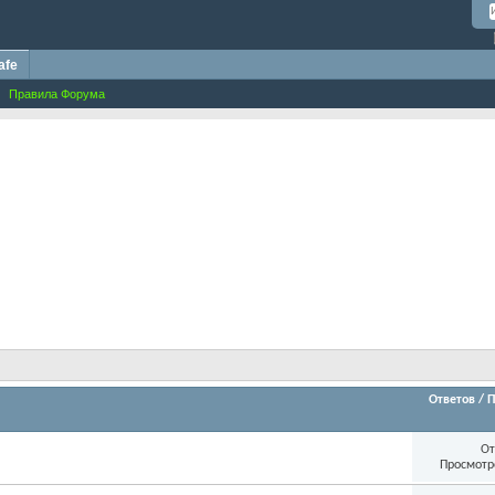
afe
Правила Форума
Ответов
/
П
От
Просмотр