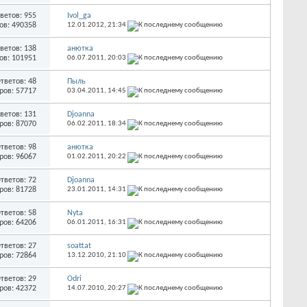
ветов: 955
Ivol_ga
ов: 490358
12.01.2012,
21:34
ветов: 138
анютка
ов: 101951
06.07.2011,
20:03
тветов: 48
Пыль
ров: 57717
03.04.2011,
14:45
ветов: 131
Djoanna
ров: 87070
06.02.2011,
18:34
тветов: 98
анютка
ров: 96067
01.02.2011,
20:22
тветов: 72
Djoanna
ров: 81728
23.01.2011,
14:31
тветов: 58
Nyta
ров: 64206
06.01.2011,
16:31
тветов: 27
soattat
ров: 72864
13.12.2010,
21:10
тветов: 29
Odri
ров: 42372
14.07.2010,
20:27