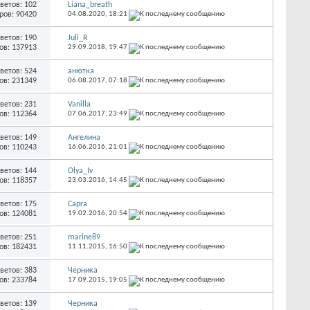
ветов: 102
Liana_breath
ров: 90420
04.08.2020,
18:21
ветов: 190
Juli_R
ов: 137913
29.09.2018,
19:47
ветов: 524
анютка
ов: 231349
06.08.2017,
07:18
ветов: 231
Vanilla
ов: 112364
07.06.2017,
23:49
ветов: 149
Ангелина
ов: 110243
16.06.2016,
21:01
ветов: 144
Olya_Iv
ов: 118357
23.03.2016,
14:45
ветов: 175
Capra
ов: 124081
19.02.2016,
20:54
ветов: 251
marine89
ов: 182431
11.11.2015,
16:50
ветов: 383
Черника
ов: 233784
17.09.2015,
19:05
ветов: 139
Черника