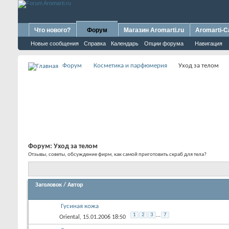
Что нового?
Форум
Магазин Aromarti.ru
Aromarti-C
Новые сообщения
Справка
Календарь
Опции форума
Навигация
Форум
Косметика и парфюмерия
Уход за телом
Форум:
Уход за телом
Отзывы, советы, обсуждение фирм, как самой приготовить скраб для тела?
Заголовок
/
Автор
Гусиная кожа
1
2
3
...
7
Oriental
, 15.01.2006 18:50