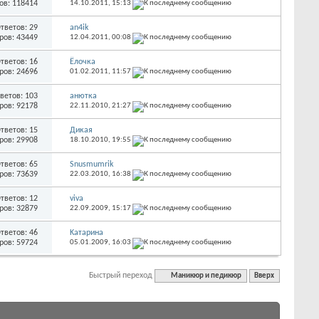
ов: 118414
14.10.2011,
15:13
тветов: 29
an4ik
ров: 43449
12.04.2011,
00:08
тветов: 16
Ёлочка
ров: 24696
01.02.2011,
11:57
ветов: 103
анютка
ров: 92178
22.11.2010,
21:27
тветов: 15
Дикая
ров: 29908
18.10.2010,
19:55
тветов: 65
Snusmumrik
ров: 73639
22.03.2010,
16:38
тветов: 12
viva
ров: 32879
22.09.2009,
15:17
тветов: 46
Kатарина
ров: 59724
05.01.2009,
16:03
Быстрый переход
Маникюр и педикюр
Вверх