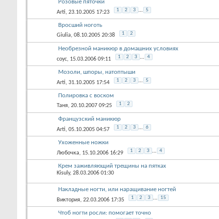
Розовые пяточки
1
2
3
...
5
Arti
, 23.10.2005 17:23
Вросший ноготь
1
2
Giulia
, 08.10.2005 20:38
Необрезной маникюр в домашних условиях
1
2
3
...
4
соус
, 15.03.2006 09:11
Мозоли, шпоры, натоптыши
1
2
3
...
5
Arti
, 31.10.2005 17:54
Полировка с воском
1
2
Таня
, 20.10.2007 09:25
Французский маникюр
1
2
3
...
6
Arti
, 05.10.2005 04:57
Ухоженные ножки
1
2
3
...
4
Любочка
, 15.10.2006 16:29
Крем заживляющий трещины на пятках
Kisuly
, 28.03.2006 01:30
Накладные ногти, или наращивание ногтей
1
2
3
...
15
Виктория
, 22.03.2006 17:35
Чтоб ногти росли: помогает точно