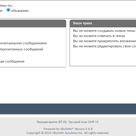
емы по...
ию
убыванию
Ваши права
Вы
не можете
создавать новые темы
Вы
не можете
отвечать в темах
Вы
не можете
прикреплять вложени
прочитанными сообщениями
Вы
не можете
редактировать свои с
непрочитанных сообщений
ваши сообщения
Текущее время:
07:21
. Часовой пояс GMT +3.
Powered by
vBulletin®
Version 3.6.8
Copyright © 2026 vBulletin Solutions Inc. All rights reserved.