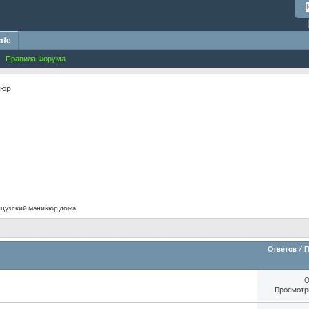
afe
Правила Форума
кюр
анцузский маникюр дома.
Ответов
/
П
О
Просмотр