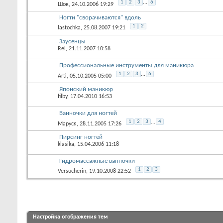
1
2
3
...
6
Шок
, 24.10.2006 19:29
Ногти "сворачиваются" вдоль
1
2
lastochka
, 25.08.2007 19:21
Заусенцы
Rei
, 21.11.2007 10:58
Профессиональные инструменты для маникюра
1
2
3
...
6
Arti
, 05.10.2005 05:00
Японский маникюр
filby
, 17.04.2010 16:53
Ванночки для ногтей
1
2
3
...
4
Маруся
, 28.11.2005 17:26
Пирсинг ногтей
klasika
, 15.04.2006 11:18
Гидромассажные ванночки
1
2
3
Versucherin
, 19.10.2008 22:52
Настройка отображения тем