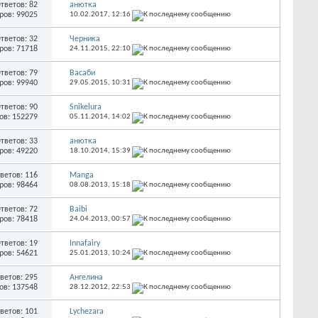
тветов: 82
анютка
ров: 99025
10.02.2017,
12:16
тветов: 32
Черника
ров: 71718
24.11.2015,
22:10
тветов: 79
Васаби
ров: 99940
29.05.2015,
10:31
тветов: 90
Snikelura
ов: 152279
05.11.2014,
14:02
тветов: 33
анютка
ров: 49220
18.10.2014,
15:39
ветов: 116
Manga
ров: 98464
08.08.2013,
15:18
тветов: 72
Baibi
ров: 78418
24.04.2013,
00:57
тветов: 19
Innafairy
ров: 54621
25.01.2013,
10:24
ветов: 295
Ангелина
ов: 137548
28.12.2012,
22:53
ветов: 101
Lychezara