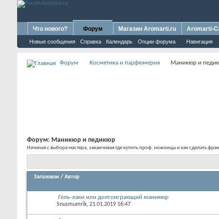
Что нового?
Форум
Магазин Aromarti.ru
Aromarti-C
Новые сообщения
Справка
Календарь
Опции форума
Навигация
Форум
Косметика и парфюмерия
Маникюр и педи
Форум:
Маникюр и педикюр
Начиная с выбора мастера, заканчивая где купить проф. ножницы и как сделать фр
Заголовок
/
Автор
Гель-лаки или долгоиграющий маникюр
Snusmumrik
, 21.01.2019 16:47