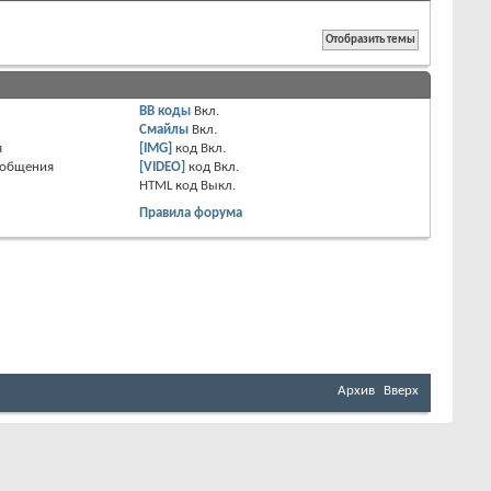
BB коды
Вкл.
Смайлы
Вкл.
я
[IMG]
код
Вкл.
ообщения
[VIDEO]
код
Вкл.
HTML код
Выкл.
Правила форума
Архив
Вверх