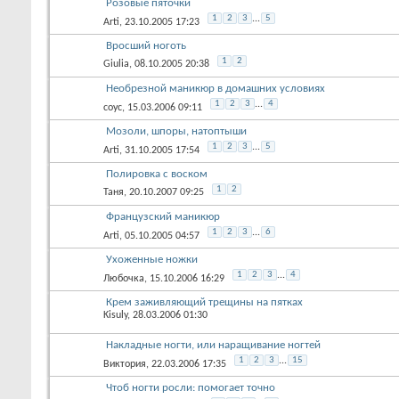
Розовые пяточки
1
2
3
...
5
Arti
, 23.10.2005 17:23
Вросший ноготь
1
2
Giulia
, 08.10.2005 20:38
Необрезной маникюр в домашних условиях
1
2
3
...
4
соус
, 15.03.2006 09:11
Мозоли, шпоры, натоптыши
1
2
3
...
5
Arti
, 31.10.2005 17:54
Полировка с воском
1
2
Таня
, 20.10.2007 09:25
Французский маникюр
1
2
3
...
6
Arti
, 05.10.2005 04:57
Ухоженные ножки
1
2
3
...
4
Любочка
, 15.10.2006 16:29
Крем заживляющий трещины на пятках
Kisuly
, 28.03.2006 01:30
Накладные ногти, или наращивание ногтей
1
2
3
...
15
Виктория
, 22.03.2006 17:35
Чтоб ногти росли: помогает точно