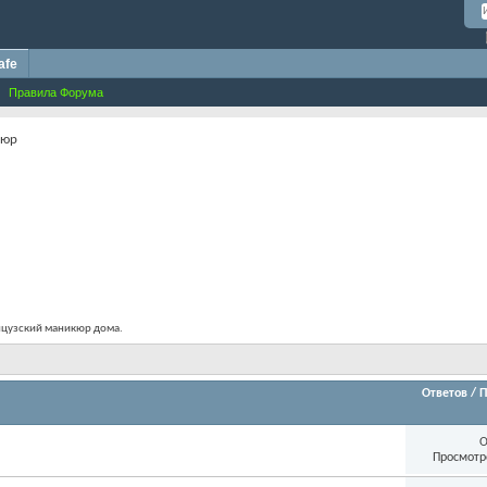
afe
Правила Форума
кюр
анцузский маникюр дома.
Ответов
/
П
О
Просмотр