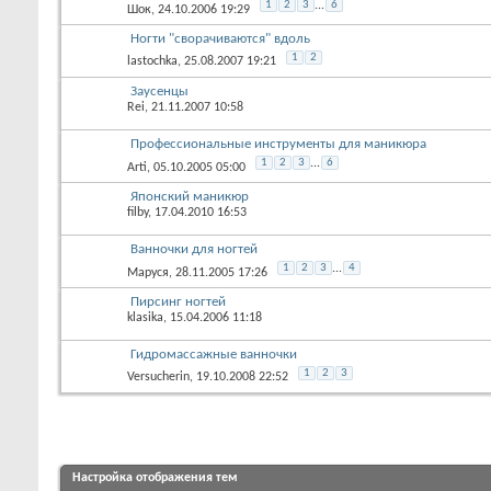
1
2
3
...
6
Шок
, 24.10.2006 19:29
Ногти "сворачиваются" вдоль
1
2
lastochka
, 25.08.2007 19:21
Заусенцы
Rei
, 21.11.2007 10:58
Профессиональные инструменты для маникюра
1
2
3
...
6
Arti
, 05.10.2005 05:00
Японский маникюр
filby
, 17.04.2010 16:53
Ванночки для ногтей
1
2
3
...
4
Маруся
, 28.11.2005 17:26
Пирсинг ногтей
klasika
, 15.04.2006 11:18
Гидромассажные ванночки
1
2
3
Versucherin
, 19.10.2008 22:52
Настройка отображения тем