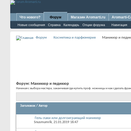
Что нового?
Форум
Магазин Aromarti.ru
Aromarti-C
Новые сообщения
Справка
Календарь
Опции форума
Навигация
Форум
Косметика и парфюмерия
Маникюр и педи
Форум:
Маникюр и педикюр
Начиная с выбора мастера, заканчивая где купить проф. ножницы и как сделать фр
Заголовок
/
Автор
Гель-лаки или долгоиграющий маникюр
Snusmumrik
, 21.01.2019 16:47