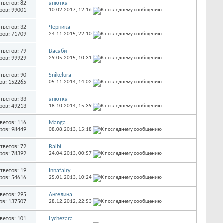
тветов: 82
анютка
ров: 99001
10.02.2017,
12:16
тветов: 32
Черника
ров: 71709
24.11.2015,
22:10
тветов: 79
Васаби
ров: 99929
29.05.2015,
10:31
тветов: 90
Snikelura
ов: 152265
05.11.2014,
14:02
тветов: 33
анютка
ров: 49213
18.10.2014,
15:39
ветов: 116
Manga
ров: 98449
08.08.2013,
15:18
тветов: 72
Baibi
ров: 78392
24.04.2013,
00:57
тветов: 19
Innafairy
ров: 54616
25.01.2013,
10:24
ветов: 295
Ангелина
ов: 137507
28.12.2012,
22:53
ветов: 101
Lychezara