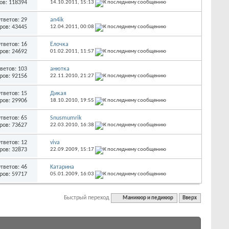
ов: 118394
14.10.2011,
15:13
тветов: 29
an4ik
ров: 43445
12.04.2011,
00:08
тветов: 16
Ёлочка
ров: 24692
01.02.2011,
11:57
ветов: 103
анютка
ров: 92156
22.11.2010,
21:27
тветов: 15
Дикая
ров: 29906
18.10.2010,
19:55
тветов: 65
Snusmumrik
ров: 73627
22.03.2010,
16:38
тветов: 12
viva
ров: 32873
22.09.2009,
15:17
тветов: 46
Kатарина
ров: 59717
05.01.2009,
16:03
Быстрый переход
Маникюр и педикюр
Вверх