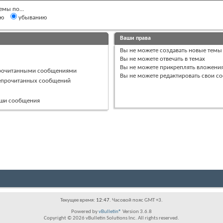
емы по...
ию
убыванию
Ваши права
Вы
не можете
создавать новые темы
Вы
не можете
отвечать в темах
Вы
не можете
прикреплять вложени
прочитанными сообщениями
Вы
не можете
редактировать свои с
непрочитанных сообщений
ваши сообщения
Текущее время:
12:47
. Часовой пояс GMT +3.
Powered by
vBulletin®
Version 3.6.8
Copyright © 2026 vBulletin Solutions Inc. All rights reserved.