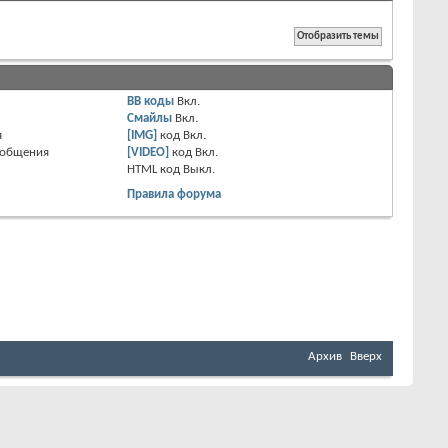
BB коды
Вкл.
Смайлы
Вкл.
я
[IMG]
код
Вкл.
ообщения
[VIDEO]
код
Вкл.
HTML код
Выкл.
Правила форума
Архив
Вверх