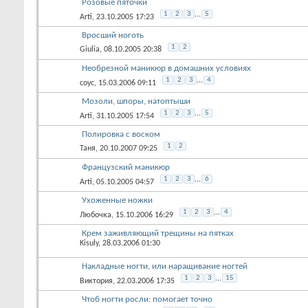
Розовые пяточки
1
2
3
...
5
Arti
, 23.10.2005 17:23
Вросший ноготь
1
2
Giulia
, 08.10.2005 20:38
Необрезной маникюр в домашних условиях
1
2
3
...
4
соус
, 15.03.2006 09:11
Мозоли, шпоры, натоптыши
1
2
3
...
5
Arti
, 31.10.2005 17:54
Полировка с воском
1
2
Таня
, 20.10.2007 09:25
Французский маникюр
1
2
3
...
6
Arti
, 05.10.2005 04:57
Ухоженные ножки
1
2
3
...
4
Любочка
, 15.10.2006 16:29
Крем заживляющий трещины на пятках
Kisuly
, 28.03.2006 01:30
Накладные ногти, или наращивание ногтей
1
2
3
...
15
Виктория
, 22.03.2006 17:35
Чтоб ногти росли: помогает точно