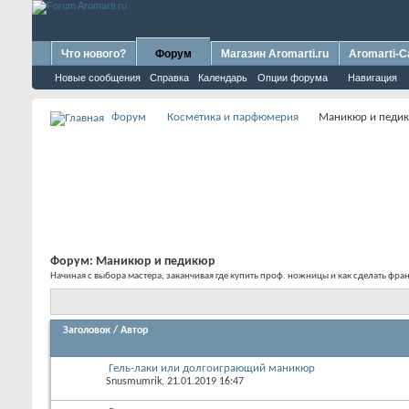
Что нового?
Форум
Магазин Aromarti.ru
Aromarti-C
Новые сообщения
Справка
Календарь
Опции форума
Навигация
Форум
Косметика и парфюмерия
Маникюр и педи
Форум:
Маникюр и педикюр
Начиная с выбора мастера, заканчивая где купить проф. ножницы и как сделать фр
Заголовок
/
Автор
Гель-лаки или долгоиграющий маникюр
Snusmumrik
, 21.01.2019 16:47