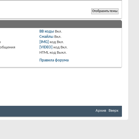
BB коды
Вкл.
Смайлы
Вкл.
я
[IMG]
код
Вкл.
ообщения
[VIDEO]
код
Вкл.
HTML код
Выкл.
Правила форума
Архив
Вверх