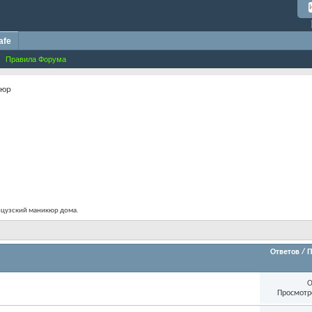
afe
Правила Форума
кюр
анцузский маникюр дома.
Ответов
/
П
О
Просмотр