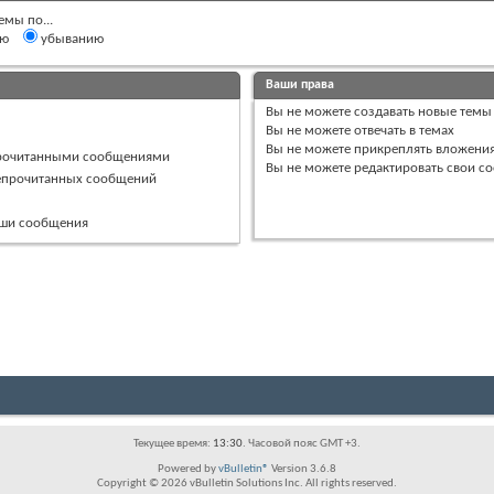
емы по...
ию
убыванию
Ваши права
Вы
не можете
создавать новые темы
Вы
не можете
отвечать в темах
Вы
не можете
прикреплять вложени
прочитанными сообщениями
Вы
не можете
редактировать свои с
непрочитанных сообщений
ваши сообщения
Текущее время:
13:30
. Часовой пояс GMT +3.
Powered by
vBulletin®
Version 3.6.8
Copyright © 2026 vBulletin Solutions Inc. All rights reserved.