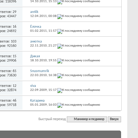
ов: 118396
14.10.2011,
15:13
тветов: 29
an4ik
ров: 43447
12.04.2011,
00:08
тветов: 16
Ёлочка
ров: 24692
01.02.2011,
11:57
ветов: 103
анютка
ров: 92160
22.11.2010,
21:27
тветов: 15
Дикая
ров: 29906
18.10.2010,
19:55
тветов: 65
Snusmumrik
ров: 73630
22.03.2010,
16:38
тветов: 12
viva
ров: 32874
22.09.2009,
15:17
тветов: 46
Kатарина
ров: 59718
05.01.2009,
16:03
Быстрый переход
Маникюр и педикюр
Вверх