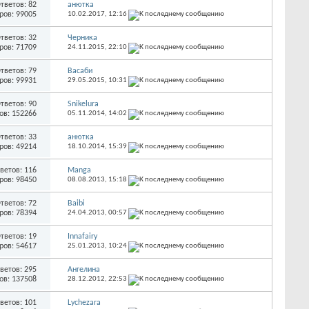
тветов: 82
анютка
ров: 99005
10.02.2017,
12:16
тветов: 32
Черника
ров: 71709
24.11.2015,
22:10
тветов: 79
Васаби
ров: 99931
29.05.2015,
10:31
тветов: 90
Snikelura
ов: 152266
05.11.2014,
14:02
тветов: 33
анютка
ров: 49214
18.10.2014,
15:39
ветов: 116
Manga
ров: 98450
08.08.2013,
15:18
тветов: 72
Baibi
ров: 78394
24.04.2013,
00:57
тветов: 19
Innafairy
ров: 54617
25.01.2013,
10:24
ветов: 295
Ангелина
ов: 137508
28.12.2012,
22:53
ветов: 101
Lychezara