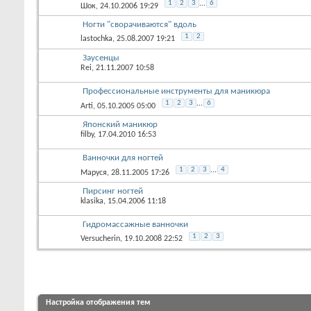
1
2
3
...
6
Шок
, 24.10.2006 19:29
Ногти "сворачиваются" вдоль
1
2
lastochka
, 25.08.2007 19:21
Заусенцы
Rei
, 21.11.2007 10:58
Профессиональные инструменты для маникюра
1
2
3
...
6
Arti
, 05.10.2005 05:00
Японский маникюр
filby
, 17.04.2010 16:53
Ванночки для ногтей
1
2
3
...
4
Маруся
, 28.11.2005 17:26
Пирсинг ногтей
klasika
, 15.04.2006 11:18
Гидромассажные ванночки
1
2
3
Versucherin
, 19.10.2008 22:52
Настройка отображения тем