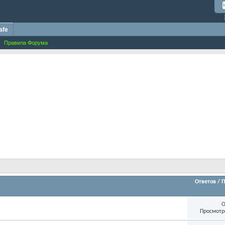
afe
Правила Форума
Ответов
/
П
О
Просмотр