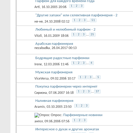
Парфюм для каждого времени года
1
2
3
Arti
, 16.10.2005 20:06
"Другие запахи" или селективная парфюмерия - 2
1
2
3
...
51
ня-ня
, 24.10.2008 02:12
Любимый и нелюбимый парфюм - 2
1
2
3
...
25
Vitzli
, 16.01.2009 18:06
Арабская парфюмерия
nezabudka
, 26.04.2017 00:13
Бодрящие радостные парфюмки
1
2
3
...
4
Irene
, 12.03.2006 11:46
Мужская парфюмерия
1
2
3
...
5
ViceVersa
, 09.02.2006 10:17
Покупка парфюмерии через интернет
1
2
3
...
37
Сириона
, 07.06.2007 16:18
Наливная парфюмерия
1
2
3
Aramis
, 03.10.2005 23:50
Опрос:
Парфюмерные новинки
1
2
3
ангел
, 09.06.2006 07:56
Интересное о духах и других ароматах