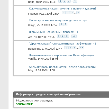
1
2
3
...
4
Bella
, 18.06.2006 14:45
Как уживаются наши мужчины с нашими духами?
1
2
3
...
4
Мэрион
, 02.11.2008 23:24
Какие ароматы мы покупаем деткам и где?
1
2
Жадо
, 25.11.2009 17:59
Любимый и нелюбимый парфюм - 1
1
2
3
...
50
Arti
, 10.10.2005 19:56
"Другие запахи" или селективная парфюмерия - 1
1
2
3
...
49
Воронина
, 27.09.2006 12:47
Цветочные ноты в парфюмерии. Классификация.
Vanilla
, 14.04.2008 15:08
Аромату розы посвящается - обзор парфюмерии
filby
, 11.03.2008 11:08
Информация о разделе и настройки отображения
Модераторы этого раздела
Snusmumrik