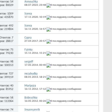
тветов: 54
Annouchka
ров: 80029
08.07.2022,
23:48
етов: 1009
Sonna
ов: 435870
17.11.2020,
10:19
ветов: 492
Sonna
ов: 219804
16.11.2020,
16:57
Ответов: 7
Capra
ров: 28617
27.04.2017,
20:57
тветов: 75
Fainka
ров: 79230
15.11.2016,
15:21
тветов: 98
sergeff
ов: 100553
17.05.2014,
00:40
ветов: 727
nezabudka
ов: 399159
08.01.2013,
18:21
тветов: 40
Maripoza
ров: 85952
16.11.2012,
17:12
тветов: 56
Bobrushka
ов: 113364
16.05.2012,
00:26
тветов: 74
Snusmumrik