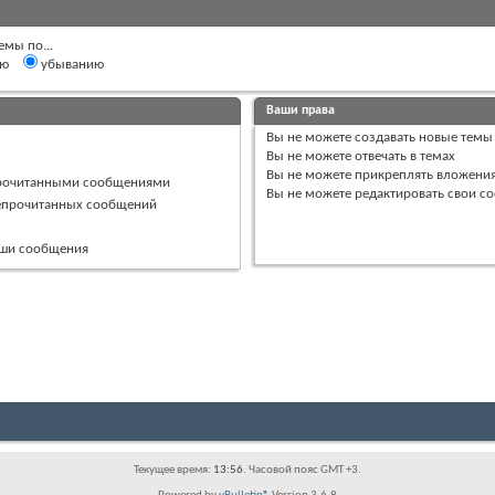
емы по...
ию
убыванию
Ваши права
Вы
не можете
создавать новые темы
Вы
не можете
отвечать в темах
Вы
не можете
прикреплять вложени
прочитанными сообщениями
Вы
не можете
редактировать свои с
непрочитанных сообщений
ваши сообщения
Текущее время:
13:56
. Часовой пояс GMT +3.