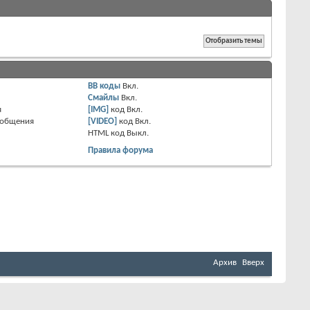
BB коды
Вкл.
Смайлы
Вкл.
я
[IMG]
код
Вкл.
ообщения
[VIDEO]
код
Вкл.
HTML код
Выкл.
Правила форума
Архив
Вверх