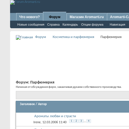
Что нового?
Форум
Магазин Aromarti.ru
Aromarti-C
Новые сообщения
Справка
Календарь
Опции форума
Навигация
Форум
Косметика и парфюмерия
Парфюмерия
Форум:
Парфюмерия
Начиная от обсуждения фирм, заканчивая духами собственного производства.
Заголовок
/
Автор
Ароматы любви и страсти
1
2
3
...
4
Irene
, 12.03.2006 11:40