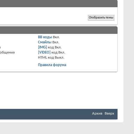
BB коды
Вкл.
Смайлы
Вкл.
я
[IMG]
код
Вкл.
ообщения
[VIDEO]
код
Вкл.
HTML код
Выкл.
Правила форума
Архив
Вверх