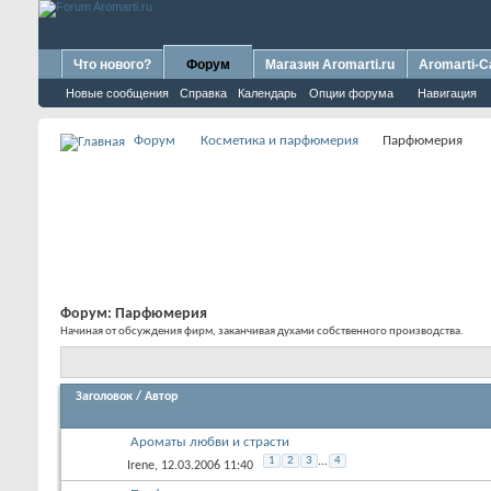
Что нового?
Форум
Магазин Aromarti.ru
Aromarti-C
Новые сообщения
Справка
Календарь
Опции форума
Навигация
Форум
Косметика и парфюмерия
Парфюмерия
Форум:
Парфюмерия
Начиная от обсуждения фирм, заканчивая духами собственного производства.
Заголовок
/
Автор
Ароматы любви и страсти
1
2
3
...
4
Irene
, 12.03.2006 11:40