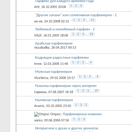
Парфюм для каждого времени года
1
2
3
Arti
, 16.10.2005 20:06
"Другие запахи" или селективная парфюмерия - 2
1
2
3
...
51
ня-ня
, 24.10.2008 02:12
Любимый и нелюбимый парфюм - 2
1
2
3
...
25
Vitzli
, 16.01.2009 18:06
Арабская парфюмерия
nezabudka
, 26.04.2017 00:13
Бодрящие радостные парфюмки
1
2
3
...
4
Irene
, 12.03.2006 11:46
Мужская парфюмерия
1
2
3
...
5
ViceVersa
, 09.02.2006 10:17
Покупка парфюмерии через интернет
1
2
3
...
37
Сириона
, 07.06.2007 16:18
Наливная парфюмерия
1
2
3
Aramis
, 03.10.2005 23:50
Опрос:
Парфюмерные новинки
1
2
3
ангел
, 09.06.2006 07:56
Интересное о духах и других ароматах