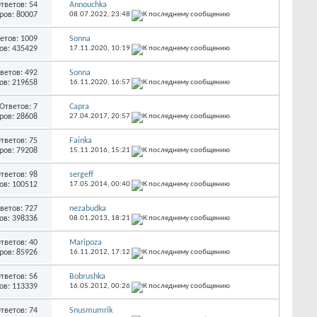
тветов: 54
Annouchka
ров: 80007
08.07.2022,
23:48
етов: 1009
Sonna
ов: 435429
17.11.2020,
10:19
ветов: 492
Sonna
ов: 219658
16.11.2020,
16:57
Ответов: 7
Capra
ров: 28608
27.04.2017,
20:57
тветов: 75
Fainka
ров: 79208
15.11.2016,
15:21
тветов: 98
sergeff
ов: 100512
17.05.2014,
00:40
ветов: 727
nezabudka
ов: 398336
08.01.2013,
18:21
тветов: 40
Maripoza
ров: 85926
16.11.2012,
17:12
тветов: 56
Bobrushka
ов: 113339
16.05.2012,
00:26
тветов: 74
Snusmumrik