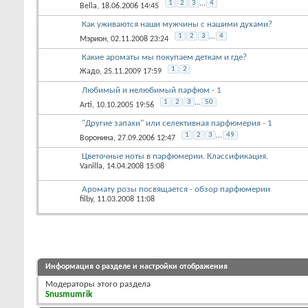
1
2
3
...
4
Bella
, 18.06.2006 14:45
Как уживаются наши мужчины с нашими духами?
1
2
3
...
4
Мэрион
, 02.11.2008 23:24
Какие ароматы мы покупаем деткам и где?
1
2
Жадо
, 25.11.2009 17:59
Любимый и нелюбимый парфюм - 1
1
2
3
...
50
Arti
, 10.10.2005 19:56
"Другие запахи" или селективная парфюмерия - 1
1
2
3
...
49
Воронина
, 27.09.2006 12:47
Цветочные ноты в парфюмерии. Классификация.
Vanilla
, 14.04.2008 15:08
Аромату розы посвящается - обзор парфюмерии
filby
, 11.03.2008 11:08
Информация о разделе и настройки отображения
Модераторы этого раздела
Snusmumrik