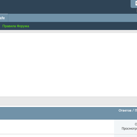
afe
Правила Форума
Ответов
/
П
О
Просмотр