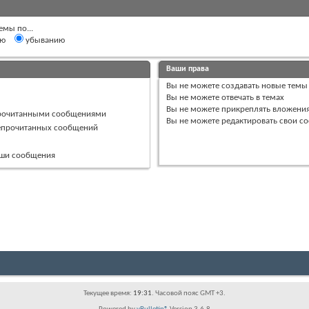
емы по...
ию
убыванию
Ваши права
Вы
не можете
создавать новые темы
Вы
не можете
отвечать в темах
Вы
не можете
прикреплять вложени
прочитанными сообщениями
Вы
не можете
редактировать свои с
непрочитанных сообщений
ваши сообщения
Текущее время:
19:31
. Часовой пояс GMT +3.