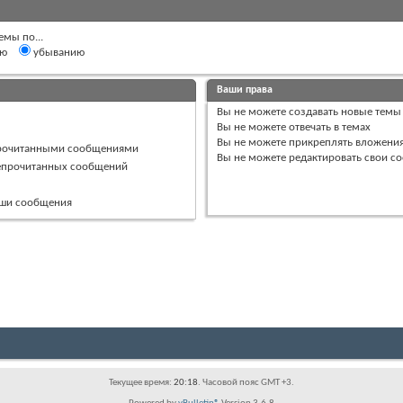
емы по...
ию
убыванию
Ваши права
Вы
не можете
создавать новые темы
Вы
не можете
отвечать в темах
Вы
не можете
прикреплять вложени
прочитанными сообщениями
Вы
не можете
редактировать свои с
непрочитанных сообщений
ваши сообщения
Текущее время:
20:18
. Часовой пояс GMT +3.