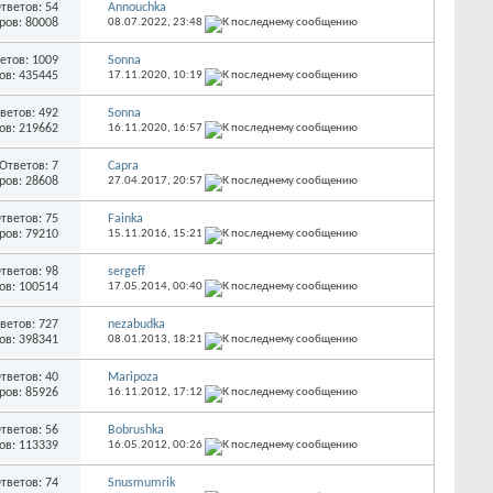
тветов: 54
Annouchka
ров: 80008
08.07.2022,
23:48
етов: 1009
Sonna
ов: 435445
17.11.2020,
10:19
ветов: 492
Sonna
ов: 219662
16.11.2020,
16:57
Ответов: 7
Capra
ров: 28608
27.04.2017,
20:57
тветов: 75
Fainka
ров: 79210
15.11.2016,
15:21
тветов: 98
sergeff
ов: 100514
17.05.2014,
00:40
ветов: 727
nezabudka
ов: 398341
08.01.2013,
18:21
тветов: 40
Maripoza
ров: 85926
16.11.2012,
17:12
тветов: 56
Bobrushka
ов: 113339
16.05.2012,
00:26
тветов: 74
Snusmumrik