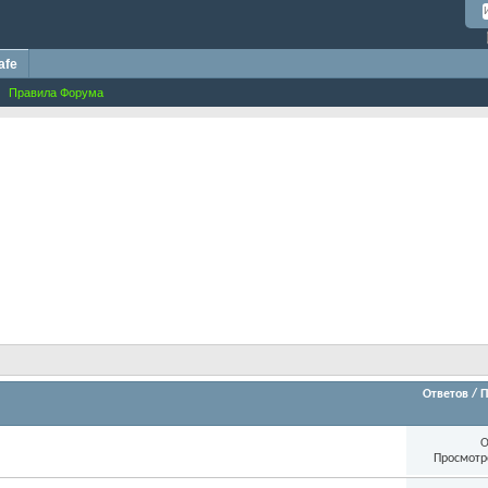
afe
Правила Форума
Ответов
/
П
О
Просмотр