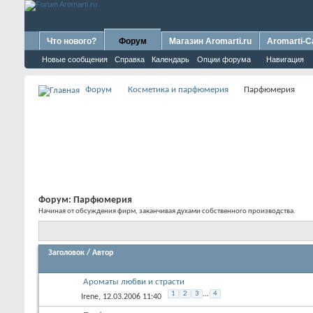
Что нового?
Форум
Магазин Aromarti.ru
Aromarti-C
Новые сообщения
Справка
Календарь
Опции форума
Навигация
Форум
Косметика и парфюмерия
Парфюмерия
Форум:
Парфюмерия
Начиная от обсуждения фирм, заканчивая духами собственного производства.
Заголовок
/
Автор
Ароматы любви и страсти
1
2
3
...
4
Irene
, 12.03.2006 11:40