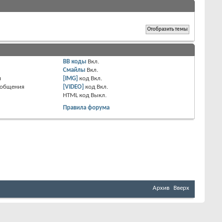
BB коды
Вкл.
Смайлы
Вкл.
я
[IMG]
код
Вкл.
ообщения
[VIDEO]
код
Вкл.
HTML код
Выкл.
Правила форума
Архив
Вверх