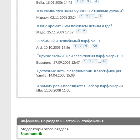
1
2
3
...
4
Bella
, 18.06.2006 14:45
Как уживаются наши мужчины с нашими духами?
1
2
3
...
4
Мэрион
, 02.11.2008 23:24
Какие ароматы мы покупаем деткам и где?
1
2
Жадо
, 25.11.2009 17:59
Любимый и нелюбимый парфюм - 1
1
2
3
...
50
Arti
, 10.10.2005 19:56
"Другие запахи" или селективная парфюмерия - 1
1
2
3
...
49
Воронина
, 27.09.2006 12:47
Цветочные ноты в парфюмерии. Классификация.
Vanilla
, 14.04.2008 15:08
Аромату розы посвящается - обзор парфюмерии
filby
, 11.03.2008 11:08
Информация о разделе и настройки отображения
Модераторы этого раздела
Snusmumrik