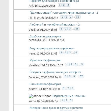
Парфюм для каждого времени года
1
2
3
Arti
, 16.10.2005 20:06
"Другие запахи" или селективная парфюмерия - 2
1
2
3
...
51
ня-ня
, 24.10.2008 02:12
Любимый и нелюбимый парфюм - 2
1
2
3
...
25
Vitzli
, 16.01.2009 18:06
Арабская парфюмерия
nezabudka
, 26.04.2017 00:13
Бодрящие радостные парфюмки
1
2
3
...
4
Irene
, 12.03.2006 11:46
Мужская парфюмерия
1
2
3
...
5
ViceVersa
, 09.02.2006 10:17
Покупка парфюмерии через интернет
1
2
3
...
37
Сириона
, 07.06.2007 16:18
Наливная парфюмерия
1
2
3
Aramis
, 03.10.2005 23:50
Опрос:
Парфюмерные новинки
1
2
3
ангел
, 09.06.2006 07:56
Интересное о духах и других ароматах