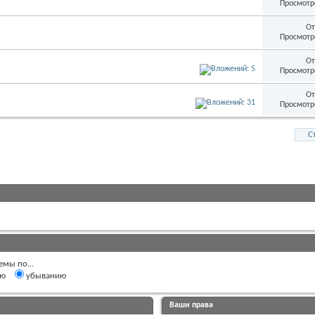
Просмотр
От
Просмотр
От
Просмотр
От
Просмотр
С
емы по...
ию
убыванию
Ваши права