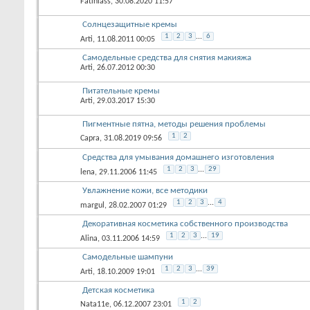
Fatiniass
, 30.08.2020 11:57
Солнцезащитные кремы
1
2
3
...
6
Arti
, 11.08.2011 00:05
Самодельные средства для снятия макияжа
Arti
, 26.07.2012 00:30
Питательные кремы
Arti
, 29.03.2017 15:30
Пигментные пятна, методы решения проблемы
1
2
Capra
, 31.08.2019 09:56
Средства для умывания домашнего изготовления
1
2
3
...
29
lena
, 29.11.2006 11:45
Увлажнение кожи, все методики
1
2
3
...
4
margul
, 28.02.2007 01:29
Декоративная косметика собственного производства
1
2
3
...
19
Alina
, 03.11.2006 14:59
Самодельные шампуни
1
2
3
...
39
Arti
, 18.10.2009 19:01
Детская косметика
1
2
Nata11e
, 06.12.2007 23:01