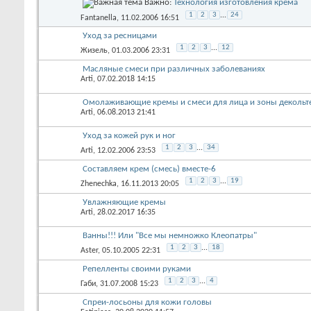
Важно:
Технология изготовления крема
1
2
3
...
24
Fantanella
, 11.02.2006 16:51
Уход за ресницами
1
2
3
...
12
Жизель
, 01.03.2006 23:31
Масляные смеси при различных заболеваниях
Arti
, 07.02.2018 14:15
Омолаживающие кремы и смеси для лица и зоны декольт
Arti
, 06.08.2013 21:41
Уход за кожей рук и ног
1
2
3
...
34
Arti
, 12.02.2006 23:53
Составляем крем (смесь) вместе-6
1
2
3
...
19
Zhenechka
, 16.11.2013 20:05
Увлажняющие кремы
Arti
, 28.02.2017 16:35
Ванны!!! Или "Все мы немножко Клеопатры"
1
2
3
...
18
Aster
, 05.10.2005 22:31
Репелленты своими руками
1
2
3
...
4
Габи
, 31.07.2008 15:23
Спреи-лосьоны для кожи головы