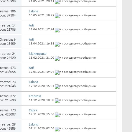
ров: 18998
21.05.2021,
23:11
ветов: 106
Lalana
ров: 87304
16.05.2021,
18:29
тветов: 14
Arti
ров: 21708
15.04.2021,
17:44
Ответов: 6
Arti
ров: 16459
15.04.2021,
16:58
тветов: 24
Малинушка
ров: 24920
18.02.2021,
21:00
ветов: 573
Arti
ов: 336056
12.01.2021,
19:09
тветов: 73
Lalana
ов: 291648
19.12.2020,
15:34
ветов: 372
Empress
ов: 215630
11.12.2020,
10:00
ветов: 773
Capra
ов: 425007
19.11.2020,
15:36
тветов: 29
Lalana
ров: 45886
07.11.2020,
02:06