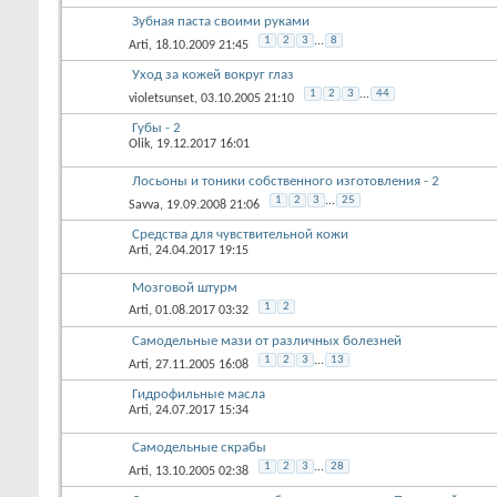
Зубная паста своими руками
1
2
3
...
8
Arti
, 18.10.2009 21:45
Уход за кожей вокруг глаз
1
2
3
...
44
violetsunset
, 03.10.2005 21:10
Губы - 2
Olik
, 19.12.2017 16:01
Лосьоны и тоники собственного изготовления - 2
1
2
3
...
25
Savva
, 19.09.2008 21:06
Средства для чувствительной кожи
Arti
, 24.04.2017 19:15
Мозговой штурм
1
2
Arti
, 01.08.2017 03:32
Самодельные мази от различных болезней
1
2
3
...
13
Arti
, 27.11.2005 16:08
Гидрофильные масла
Arti
, 24.07.2017 15:34
Самодельные скрабы
1
2
3
...
28
Arti
, 13.10.2005 02:38