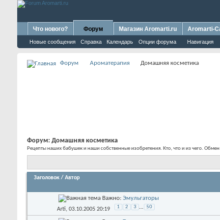
Что нового?
Форум
Магазин Aromarti.ru
Aromarti-C
Новые сообщения
Справка
Календарь
Опции форума
Навигация
Форум
Ароматерапия
Домашняя косметика
Форум:
Домашняя косметика
Рецепты наших бабушек и наши собственные изобретения. Кто, что и из чего. Обме
Заголовок
/
Автор
Важно:
Эмульгаторы
1
2
3
...
50
Arti
, 03.10.2005 20:19