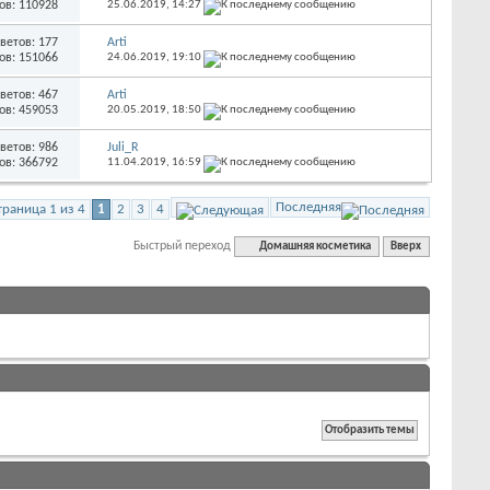
ов: 110928
25.06.2019,
14:27
ветов: 177
Arti
ов: 151066
24.06.2019,
19:10
ветов: 467
Arti
ов: 459053
20.05.2019,
18:50
ветов: 986
Juli_R
ов: 366792
11.04.2019,
16:59
Последняя
траница 1 из 4
1
2
3
4
Быстрый переход
Домашняя косметика
Вверх