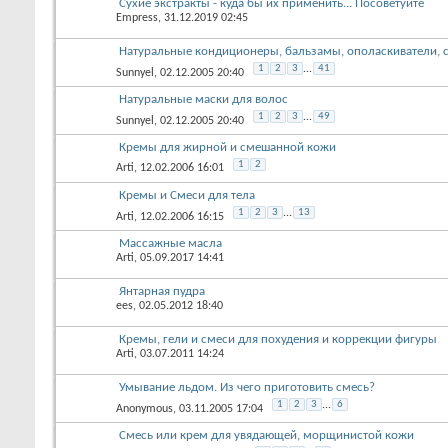
Сухие экстракты - куда бы их применить... Посоветуйте
Empress
, 31.12.2019 02:45
Натуральные кондиционеры, бальзамы, ополаскиватели, 
1
2
3
...
41
Sunnyel
, 02.12.2005 20:40
Натуральные маски для волос
1
2
3
...
49
Sunnyel
, 02.12.2005 20:40
Кремы для жирной и смешанной кожи
1
2
Arti
, 12.02.2006 16:01
Кремы и Смеси для тела
1
2
3
...
13
Arti
, 12.02.2006 16:15
Массажные масла
Arti
, 05.09.2017 14:41
Янтарная пудра
ees
, 02.05.2012 18:40
Кремы, гели и смеси для похудения и коррекции фигуры
Arti
, 03.07.2011 14:24
Умывание льдом. Из чего приготовить смесь?
1
2
3
...
6
Anonymous
, 03.11.2005 17:04
Смесь или крем для увядающей, морщинистой кожи