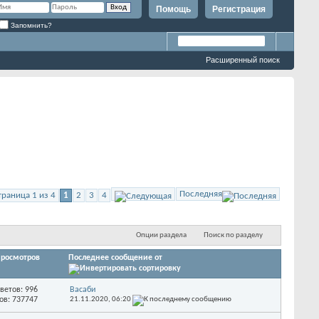
Помощь
Регистрация
Запомнить?
Расширенный поиск
Последняя
траница 1 из 4
1
2
3
4
Опции раздела
Поиск по разделу
росмотров
Последнее сообщение от
ветов: 996
Васаби
ов: 737747
21.11.2020,
06:20