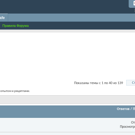
afe
Правила Форума
С
Показаны темы с 1 по 40 из 139
н опытом и рецептами.
Ответов
/
П
От
Просмотр