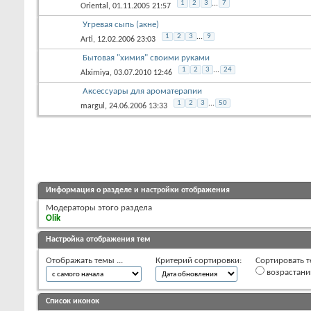
1
2
3
...
7
Oriental
, 01.11.2005 21:57
Угревая сыпь (акне)
1
2
3
...
9
Arti
, 12.02.2006 23:03
Бытовая "химия" своими руками
1
2
3
...
24
Alximiya
, 03.07.2010 12:46
Аксессуары для ароматерапии
1
2
3
...
50
margul
, 24.06.2006 13:33
Информация о разделе и настройки отображения
Модераторы этого раздела
Olik
Настройка отображения тем
Отображать темы ...
Критерий сортировки:
Сортировать т
возрастан
Список иконок