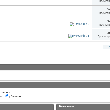
Просмотр
От
Просмотр
От
Просмотр
От
Просмотр
С
емы по...
ию
убыванию
Ваши права