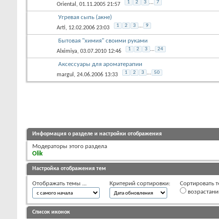
1
2
3
...
7
Oriental
, 01.11.2005 21:57
Угревая сыпь (акне)
1
2
3
...
9
Arti
, 12.02.2006 23:03
Бытовая "химия" своими руками
1
2
3
...
24
Alximiya
, 03.07.2010 12:46
Аксессуары для ароматерапии
1
2
3
...
50
margul
, 24.06.2006 13:33
Информация о разделе и настройки отображения
Модераторы этого раздела
Olik
Настройка отображения тем
Отображать темы ...
Критерий сортировки:
Сортировать т
возрастан
Список иконок