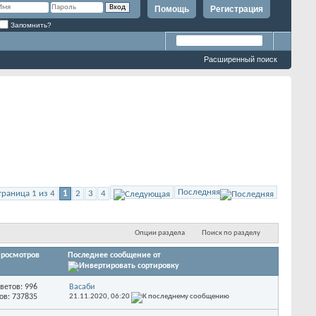
Помощь
Регистрация
Запомнить?
Расширенный поиск
Последняя
траница 1 из 4
1
2
3
4
Опции раздела
Поиск по разделу
росмотров
Последнее сообщение от
ветов: 996
Васаби
ов: 737835
21.11.2020,
06:20