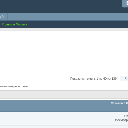
afe
Правила Форума
С
Показаны темы с 1 по 40 из 139
н опытом и рецептами.
Ответов
/
П
От
Просмотр