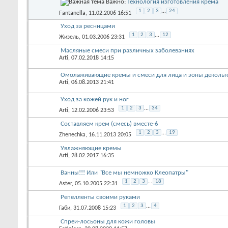
Важно:
Технология изготовления крема
1
2
3
...
24
Fantanella
, 11.02.2006 16:51
Уход за ресницами
1
2
3
...
12
Жизель
, 01.03.2006 23:31
Масляные смеси при различных заболеваниях
Arti
, 07.02.2018 14:15
Омолаживающие кремы и смеси для лица и зоны декольт
Arti
, 06.08.2013 21:41
Уход за кожей рук и ног
1
2
3
...
34
Arti
, 12.02.2006 23:53
Составляем крем (смесь) вместе-6
1
2
3
...
19
Zhenechka
, 16.11.2013 20:05
Увлажняющие кремы
Arti
, 28.02.2017 16:35
Ванны!!! Или "Все мы немножко Клеопатры"
1
2
3
...
18
Aster
, 05.10.2005 22:31
Репелленты своими руками
1
2
3
...
4
Габи
, 31.07.2008 15:23
Спреи-лосьоны для кожи головы