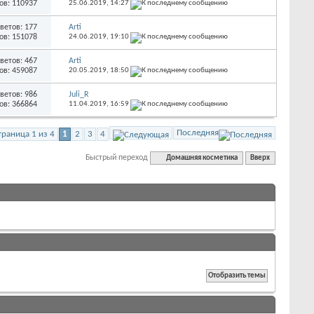
ов: 110937
25.06.2019,
14:27
ветов: 177
Arti
ов: 151078
24.06.2019,
19:10
ветов: 467
Arti
ов: 459087
20.05.2019,
18:50
ветов: 986
Juli_R
ов: 366864
11.04.2019,
16:59
Последняя
траница 1 из 4
1
2
3
4
Быстрый переход
Домашняя косметика
Вверх