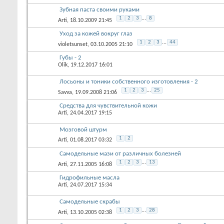
Зубная паста своими руками
1
2
3
...
8
Arti
, 18.10.2009 21:45
Уход за кожей вокруг глаз
1
2
3
...
44
violetsunset
, 03.10.2005 21:10
Губы - 2
Olik
, 19.12.2017 16:01
Лосьоны и тоники собственного изготовления - 2
1
2
3
...
25
Savva
, 19.09.2008 21:06
Средства для чувствительной кожи
Arti
, 24.04.2017 19:15
Мозговой штурм
1
2
Arti
, 01.08.2017 03:32
Самодельные мази от различных болезней
1
2
3
...
13
Arti
, 27.11.2005 16:08
Гидрофильные масла
Arti
, 24.07.2017 15:34
Самодельные скрабы
1
2
3
...
28
Arti
, 13.10.2005 02:38