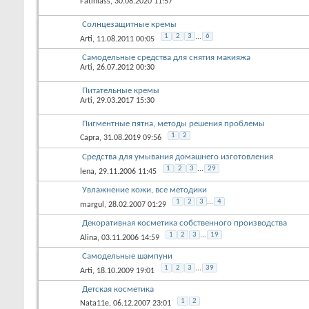
Fatiniass
, 30.08.2020 11:57
Солнцезащитные кремы
1
2
3
...
6
Arti
, 11.08.2011 00:05
Самодельные средства для снятия макияжа
Arti
, 26.07.2012 00:30
Питательные кремы
Arti
, 29.03.2017 15:30
Пигментные пятна, методы решения проблемы
1
2
Capra
, 31.08.2019 09:56
Средства для умывания домашнего изготовления
1
2
3
...
29
lena
, 29.11.2006 11:45
Увлажнение кожи, все методики
1
2
3
...
4
margul
, 28.02.2007 01:29
Декоративная косметика собственного производства
1
2
3
...
19
Alina
, 03.11.2006 14:59
Самодельные шампуни
1
2
3
...
39
Arti
, 18.10.2009 19:01
Детская косметика
1
2
Nata11e
, 06.12.2007 23:01