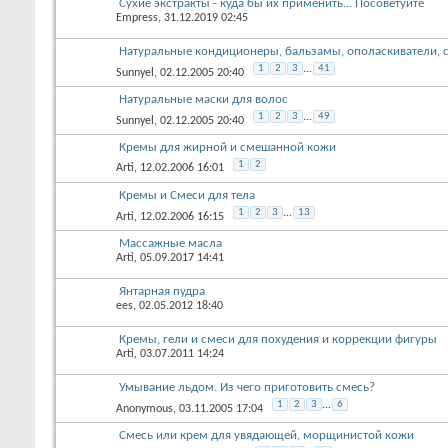
Сухие экстракты - куда бы их применить... Посоветуйте
Empress
, 31.12.2019 02:45
Натуральные кондиционеры, бальзамы, ополаскиватели, 
1
2
3
...
41
Sunnyel
, 02.12.2005 20:40
Натуральные маски для волос
1
2
3
...
49
Sunnyel
, 02.12.2005 20:40
Кремы для жирной и смешанной кожи
1
2
Arti
, 12.02.2006 16:01
Кремы и Смеси для тела
1
2
3
...
13
Arti
, 12.02.2006 16:15
Массажные масла
Arti
, 05.09.2017 14:41
Янтарная пудра
ees
, 02.05.2012 18:40
Кремы, гели и смеси для похудения и коррекции фигуры
Arti
, 03.07.2011 14:24
Умывание льдом. Из чего приготовить смесь?
1
2
3
...
6
Anonymous
, 03.11.2005 17:04
Смесь или крем для увядающей, морщинистой кожи