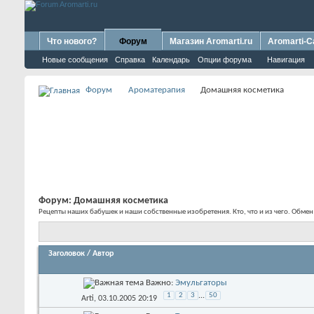
Что нового?
Форум
Магазин Aromarti.ru
Aromarti-C
Новые сообщения
Справка
Календарь
Опции форума
Навигация
Форум
Ароматерапия
Домашняя косметика
Форум:
Домашняя косметика
Рецепты наших бабушек и наши собственные изобретения. Кто, что и из чего. Обме
Заголовок
/
Автор
Важно:
Эмульгаторы
1
2
3
...
50
Arti
, 03.10.2005 20:19