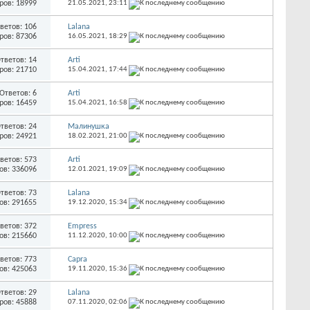
ров: 18999
21.05.2021,
23:11
ветов: 106
Lalana
ров: 87306
16.05.2021,
18:29
тветов: 14
Arti
ров: 21710
15.04.2021,
17:44
Ответов: 6
Arti
ров: 16459
15.04.2021,
16:58
тветов: 24
Малинушка
ров: 24921
18.02.2021,
21:00
ветов: 573
Arti
ов: 336096
12.01.2021,
19:09
тветов: 73
Lalana
ов: 291655
19.12.2020,
15:34
ветов: 372
Empress
ов: 215660
11.12.2020,
10:00
ветов: 773
Capra
ов: 425063
19.11.2020,
15:36
тветов: 29
Lalana
ров: 45888
07.11.2020,
02:06